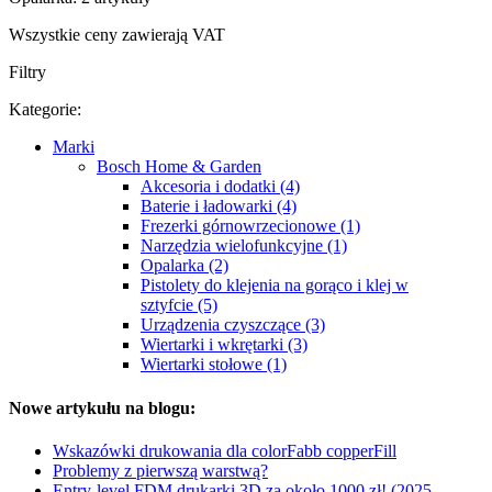
Wszystkie ceny zawierają VAT
Filtry
Kategorie:
Marki
Bosch Home & Garden
Akcesoria i dodatki (4)
Baterie i ładowarki (4)
Frezerki górnowrzecionowe (1)
Narzędzia wielofunkcyjne (1)
Opalarka (2)
Pistolety do klejenia na gorąco i klej w
sztyfcie (5)
Urządzenia czyszczące (3)
Wiertarki i wkrętarki (3)
Wiertarki stołowe (1)
Nowe artykułu na blogu:
Wskazówki drukowania dla colorFabb copperFill
Problemy z pierwszą warstwą?
Entry-level FDM drukarki 3D za około 1000 zł! (2025