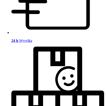
24 h
Wysyłka