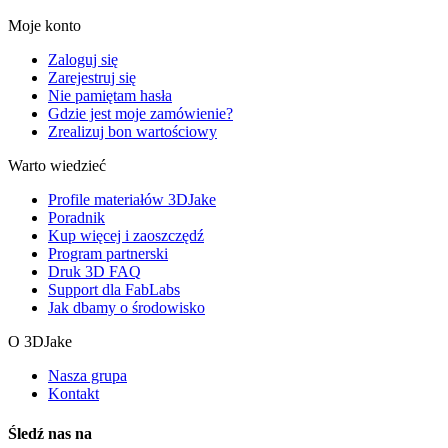
Moje konto
Zaloguj się
Zarejestruj się
Nie pamiętam hasła
Gdzie jest moje zamówienie?
Zrealizuj bon wartościowy
Warto wiedzieć
Profile materiałów 3DJake
Poradnik
Kup więcej i zaoszczędź
Program partnerski
Druk 3D FAQ
Support dla FabLabs
Jak dbamy o środowisko
O 3DJake
Nasza grupa
Kontakt
Śledź nas na