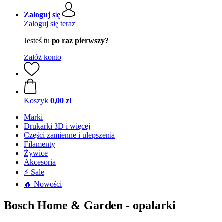
Zaloguj się
Zaloguj się teraz
Jesteś tu
po raz pierwszy?
Załóż konto
Koszyk
0,00 zł
Marki
Drukarki 3D i więcej
Części zamienne i ulepszenia
Filamenty
Żywice
Akcesoria
⚡ Sale
🔥 Nowości
Bosch Home & Garden - opalarki