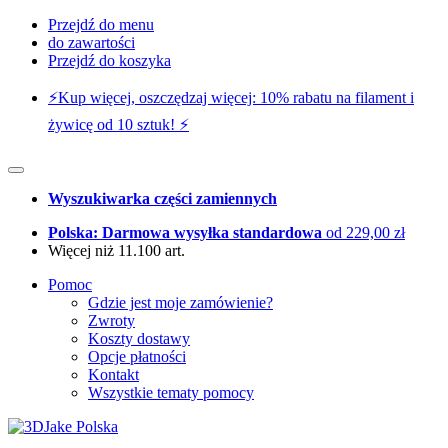
Przejdź do menu
do zawartości
Przejdź do koszyka
⚡️Kup więcej, oszczędzaj więcej: 10% rabatu na filament i
żywicę od 10 sztuk! ⚡️
Wyszukiwarka części zamiennych
Polska: Darmowa wysyłka standardowa
od 229,00 zł
Więcej niż 11.100 art.
Pomoc
Gdzie jest moje zamówienie?
Zwroty
Koszty dostawy
Opcje płatności
Kontakt
Wszystkie tematy pomocy