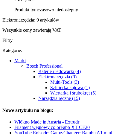
Produkt tymczasowo niedostępny
Elektronarzędzia: 9 artykułów
Wszystkie ceny zawierają VAT
Filtry
Kategorie:
Marki
Bosch Professional
Baterie i ładowarki (4)
Elektronarzędzia (9)
Multi-Tools (3)
Szlifierka kątowa (1)
Wiertarka i śrubokręt (5)
Narzędzia ręczne (15)
Nowe artykułu na blogu:
Włókno Made in Austria - Extrudr
Filament węglowy colorFabb XT-CF20
YouTube Episode: Game-Changer: Bambu A1 mini