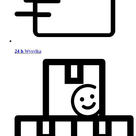
24 h
Wysyłka