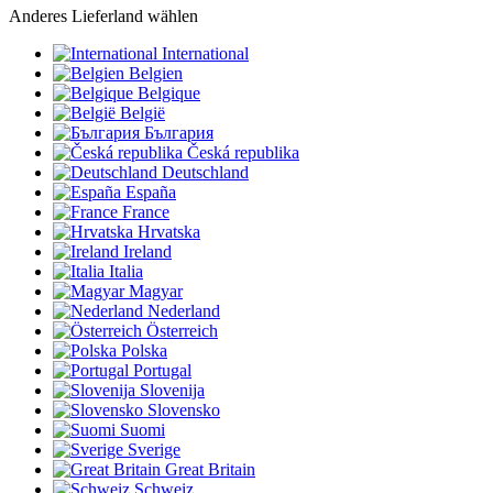
Anderes Lieferland wählen
International
Belgien
Belgique
België
България
Česká republika
Deutschland
España
France
Hrvatska
Ireland
Italia
Magyar
Nederland
Österreich
Polska
Portugal
Slovenija
Slovensko
Suomi
Sverige
Great Britain
Schweiz