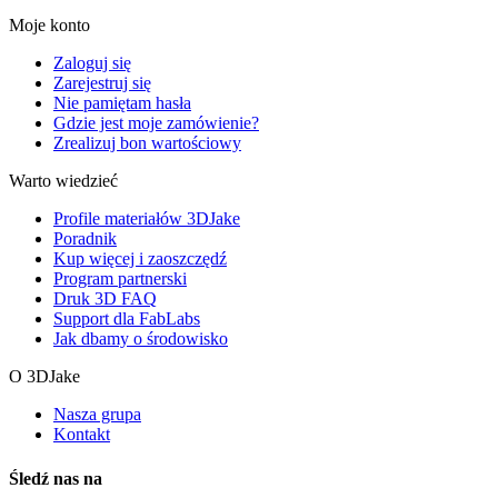
Moje konto
Zaloguj się
Zarejestruj się
Nie pamiętam hasła
Gdzie jest moje zamówienie?
Zrealizuj bon wartościowy
Warto wiedzieć
Profile materiałów 3DJake
Poradnik
Kup więcej i zaoszczędź
Program partnerski
Druk 3D FAQ
Support dla FabLabs
Jak dbamy o środowisko
O 3DJake
Nasza grupa
Kontakt
Śledź nas na