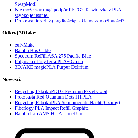
SwapMod!
Nie możesz usunąć podpór PETG? Ta sztuczka z PLA
szybko je usunie!
Drukowanie z dużą prędkością: Jakie masz możliwości?
Odkryj 3DJake:
eufyMake
Bambu Bus Cable
Spectrum ReFill ASA 275 Pacific Blue
Polymaker PolyTerra PLA+ Green
3DJAKE magicPLA Purpur Delirium
Nowości:
Recycling Fabrik rPETG Premium Pastel Coral
Protopasta Red Quantum Dots HTPLA
Recycling Fabrik rPLA Schimmernde Nacht (Czarny)
Fiberlogy PLA Impact Refill Graphite
Bambu Lab AMS HT Air Inlet Unit