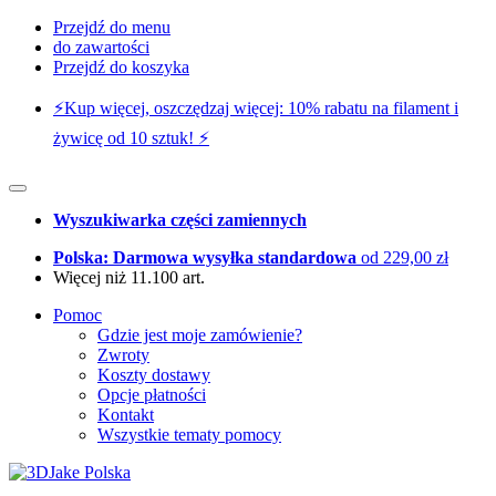
Przejdź do menu
do zawartości
Przejdź do koszyka
⚡️Kup więcej, oszczędzaj więcej: 10% rabatu na filament i
żywicę od 10 sztuk! ⚡️
Wyszukiwarka części zamiennych
Polska: Darmowa wysyłka standardowa
od 229,00 zł
Więcej niż 11.100 art.
Pomoc
Gdzie jest moje zamówienie?
Zwroty
Koszty dostawy
Opcje płatności
Kontakt
Wszystkie tematy pomocy