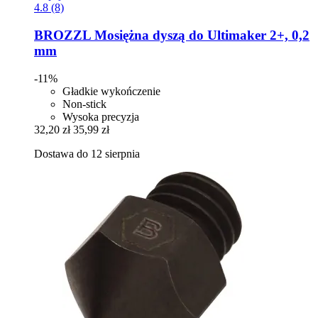
4.8 (8)
BROZZL
Mosiężna dyszą do Ultimaker 2+, 0,2
mm
-11%
Gładkie wykończenie
Non-stick
Wysoka precyzja
32,20 zł
35,99 zł
Dostawa do 12 sierpnia