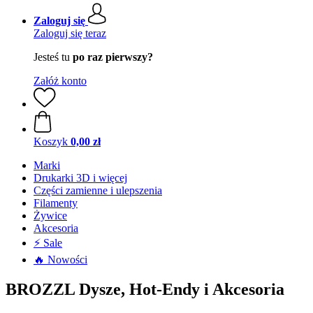
Zaloguj się
Zaloguj się teraz
Jesteś tu
po raz pierwszy?
Załóż konto
Koszyk
0,00 zł
Marki
Drukarki 3D i więcej
Części zamienne i ulepszenia
Filamenty
Żywice
Akcesoria
⚡ Sale
🔥 Nowości
BROZZL Dysze, Hot-Endy i Akcesoria