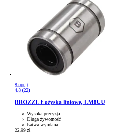
8 opcji
4.8 (22)
BROZZL
Łożyska liniowe, LM8UU
Wysoka precyzja
Długa żywotność
Łatwa wymiana
22,99 zł