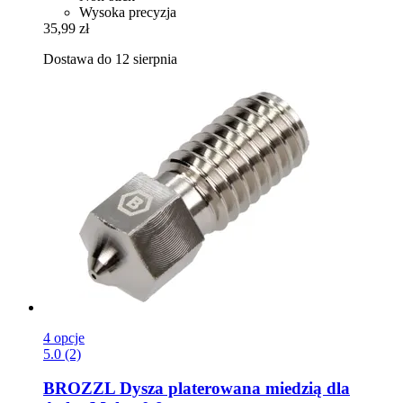
Wysoka precyzja
35,99 zł
Dostawa do 12 sierpnia
4 opcje
5.0 (2)
BROZZL
Dysza platerowana miedzią dla