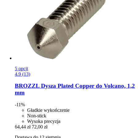
5 opcji
4.9 (13)
BROZZL
Dysza Plated Copper do Volcano, 1,2
mm
-11%
Gładkie wykończenie
Non-stick
Wysoka precyzja
64,44 zł
72,00 zł
Dostawa do 12 sierpnia