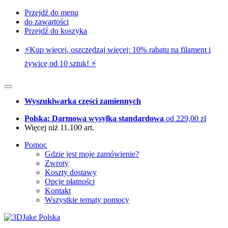
Przejdź do menu
do zawartości
Przejdź do koszyka
⚡️Kup więcej, oszczędzaj więcej: 10% rabatu na filament i
żywicę od 10 sztuk! ⚡️
Wyszukiwarka części zamiennych
Polska: Darmowa wysyłka standardowa
od 229,00 zł
Więcej niż 11.100 art.
Pomoc
Gdzie jest moje zamówienie?
Zwroty
Koszty dostawy
Opcje płatności
Kontakt
Wszystkie tematy pomocy