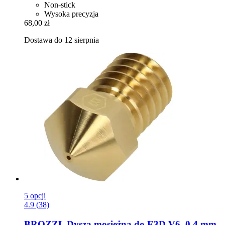
Non-stick
Wysoka precyzja
68,00 zł
Dostawa do 12 sierpnia
5 opcji
4.9 (38)
BROZZL
Dysza mosiężna do E3D V6, 0,4 mm