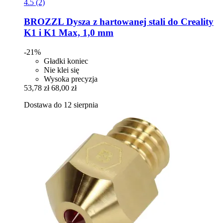
4.5 (2)
BROZZL
Dysza z hartowanej stali do Creality
K1 i K1 Max, 1,0 mm
-21%
Gładki koniec
Nie klei się
Wysoka precyzja
53,78 zł
68,00 zł
Dostawa do 12 sierpnia