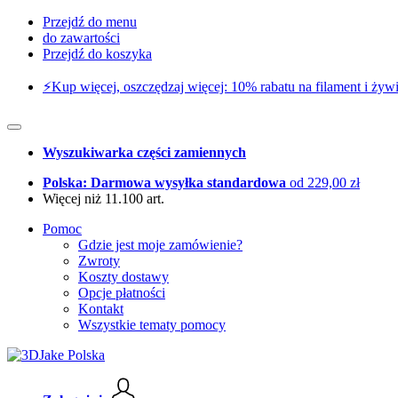
Przejdź do menu
do zawartości
Przejdź do koszyka
⚡️Kup więcej, oszczędzaj więcej: 10% rabatu na filament i żywi
Wyszukiwarka części zamiennych
Polska: Darmowa wysyłka standardowa
od 229,00 zł
Więcej niż 11.100 art.
Pomoc
Gdzie jest moje zamówienie?
Zwroty
Koszty dostawy
Opcje płatności
Kontakt
Wszystkie tematy pomocy