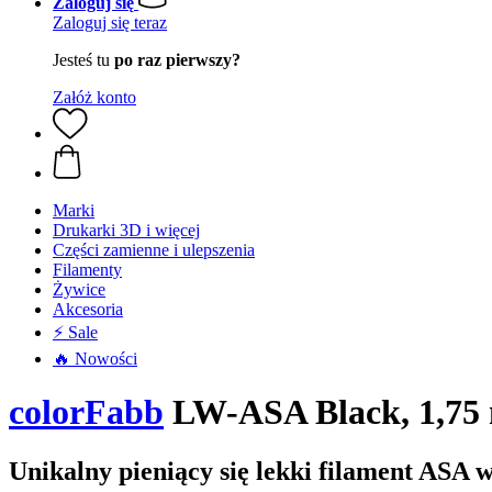
Zaloguj się
Zaloguj się teraz
Jesteś tu
po raz pierwszy?
Załóż konto
Marki
Drukarki 3D i więcej
Części zamienne i ulepszenia
Filamenty
Żywice
Akcesoria
⚡ Sale
🔥 Nowości
colorFabb
LW-ASA Black, 1,75 
Unikalny pieniący się lekki filament ASA 