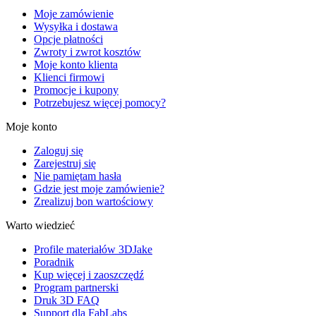
Moje zamówienie
Wysyłka i dostawa
Opcje płatności
Zwroty i zwrot kosztów
Moje konto klienta
Klienci firmowi
Promocje i kupony
Potrzebujesz więcej pomocy?
Moje konto
Zaloguj się
Zarejestruj się
Nie pamiętam hasła
Gdzie jest moje zamówienie?
Zrealizuj bon wartościowy
Warto wiedzieć
Profile materiałów 3DJake
Poradnik
Kup więcej i zaoszczędź
Program partnerski
Druk 3D FAQ
Support dla FabLabs