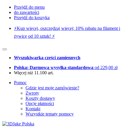
Przejdź do menu
do zawartości
Przejdź do koszyka
⚡️Kup więcej, oszczędzaj więcej: 10% rabatu na filament i
żywicę od 10 sztuk! ⚡️
Wyszukiwarka części zamiennych
Polska: Darmowa wysyłka standardowa
od 229,00 zł
Więcej niż 11.100 art.
Pomoc
Gdzie jest moje zamówienie?
Zwroty
Koszty dostawy
Opcje płatności
Kontakt
Wszystkie tematy pomocy