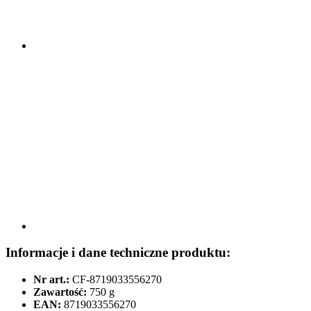
Informacje i dane techniczne produktu:
Nr art.:
CF-8719033556270
Zawartość:
750 g
EAN:
8719033556270