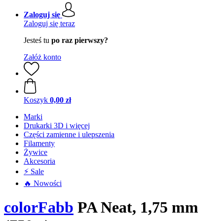
Zaloguj się
Zaloguj się teraz
Jesteś tu
po raz pierwszy?
Załóż konto
Koszyk
0,00 zł
Marki
Drukarki 3D i więcej
Części zamienne i ulepszenia
Filamenty
Żywice
Akcesoria
⚡ Sale
🔥 Nowości
colorFabb
PA Neat, 1,75 mm