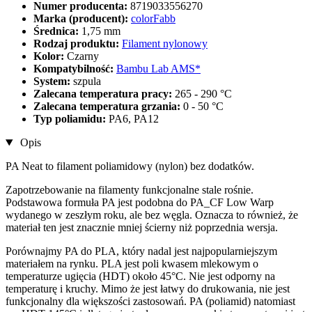
Numer producenta:
8719033556270
Marka (producent):
colorFabb
Średnica:
1,75 mm
Rodzaj produktu:
Filament nylonowy
Kolor:
Czarny
Kompatybilność:
Bambu Lab AMS*
System:
szpula
Zalecana temperatura pracy:
265 - 290 °C
Zalecana temperatura grzania:
0 - 50 °C
Typ poliamidu:
PA6, PA12
Opis
PA Neat to filament poliamidowy (nylon) bez dodatków.
Zapotrzebowanie na filamenty funkcjonalne stale rośnie.
Podstawowa formuła PA jest podobna do PA_CF Low Warp
wydanego w zeszłym roku, ale bez węgla. Oznacza to również, że
materiał ten jest znacznie mniej ścierny niż poprzednia wersja.
Porównajmy PA do PLA, który nadal jest najpopularniejszym
materiałem na rynku. PLA jest poli kwasem mlekowym o
temperaturze ugięcia (HDT) około 45°C. Nie jest odporny na
temperaturę i kruchy. Mimo że jest łatwy do drukowania, nie jest
funkcjonalny dla większości zastosowań. PA (poliamid) natomiast