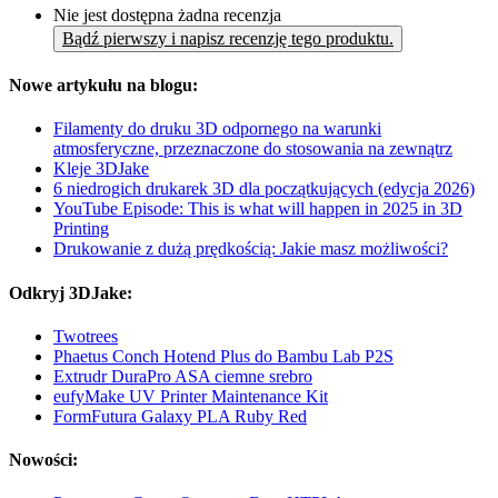
Nie jest dostępna żadna recenzja
Bądź pierwszy i napisz recenzję tego produktu.
Nowe artykułu na blogu:
Filamenty do druku 3D odpornego na warunki
atmosferyczne, przeznaczone do stosowania na zewnątrz
Kleje 3DJake
6 niedrogich drukarek 3D dla początkujących (edycja 2026)
YouTube Episode: This is what will happen in 2025 in 3D
Printing
Drukowanie z dużą prędkością: Jakie masz możliwości?
Odkryj 3DJake:
Twotrees
Phaetus Conch Hotend Plus do Bambu Lab P2S
Extrudr DuraPro ASA ciemne srebro
eufyMake UV Printer Maintenance Kit
FormFutura Galaxy PLA Ruby Red
Nowości: