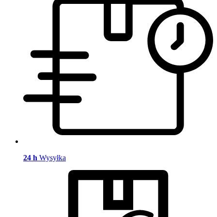
24 h
Wysyłka