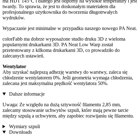
ma HDT 145°C i dlatego jest odporny na wysokie temperatury i jest
twardy. To sprawia, że ​​jest to doskonałym materiałem dla
profesjonalnego użytkownika do tworzenia długotrwałych
wydruków.
Wypaczanie jest minimalne w przypadku naszego nowego PA Neat.
colorFabb ma dobrze wyposażone studio druku 3D z wieloma
popularnymi drukarkami 3D. PA Neat Low Warp został
przetestowany z kilkoma drukarkami 3D, co prowadziło do
zalecanych ustawień.
Wentylator
Aby uzyskać najlepszą adhezję warstwy do warstwy, zaleca się
chłodzenie wentylatorem 0%. Jeśli geometria wymaga chłodzenia,
zalecana jest maksymalna prędkość wentylatora 50%.
Dalsze informacje
Uwaga: Ze względu na dużą sztywność filamentu 2,85 mm,
zalecamy stosowanie uchwytów szpuli, które mają pewne tarcie
między szpulą a uchwytem, ​​aby zapobiec rozwijaniu się filamentu.
Wymiary szpuli
Downloads