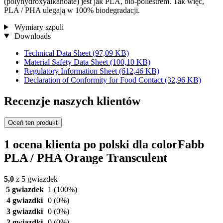
(polyhydroxyalkanoate) jest jak PLA, bio-poliestrem. Tak więc,
PLA / PHA ulegają w 100% biodegradacji.
Wymiary szpuli
Downloads
Technical Data Sheet
(97,09 KB)
Material Safety Data Sheet
(100,10 KB)
Regulatory Information Sheet
(612,46 KB)
Declaration of Conformity for Food Contact
(32,96 KB)
Recenzje naszych klientów
Oceń ten produkt
1 ocena klienta po polski dla colorFabb
PLA / PHA Orange Transculent
5,0
z 5 gwiazdek
5 gwiazdek
1
(100%)
4 gwiazdki
0
(0%)
3 gwiazdki
0
(0%)
2 gwiazdki
0
(0%)