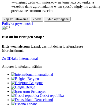
wyciągnąć żadnych wniosków na temat użytkownika, a
wszelkie dane zgromadzone w ten sposób nigdy nie zostaną
przekazane stronom trzecim.
Zapisz ustawienia
Zgoda
Tylko wymagane
Polityka prywatności
Bist du im richtigen Shop?
Bitte wechsle zum Land
, das mit deiner Lieferadresse
übereinstimmt.
Zu 3DJake International
Anderes Lieferland wählen
International
Belgien
Belgique
België
България
Česká republika
Deutschland
España