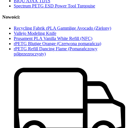
BIQU AJAX TD1S
Spectrum PETG ESD Power Tool Turqouise
Nowości:
Recycling Fabrik rPLA Gammlige Avocado (Zielony)
Vallejo Modeling Knife
Prusament PLA Vanilla White Refill (NFC)
rPETG Blutige Orange (Czerwona pomarańcza)
rPETG Refill Dancing Flame (Pomarańczowy
półprzezroczysty)