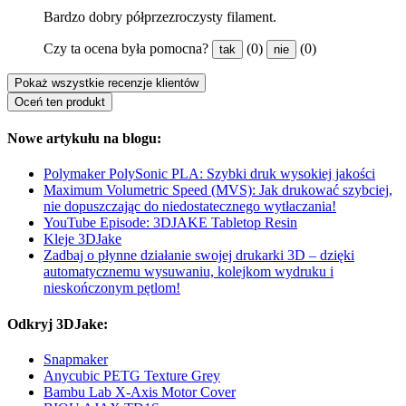
Bardzo dobry półprzezroczysty filament.
Czy ta ocena była pomocna?
(0)
(0)
tak
nie
Pokaż wszystkie recenzje klientów
Oceń ten produkt
Nowe artykułu na blogu:
Polymaker PolySonic PLA: Szybki druk wysokiej jakości
Maximum Volumetric Speed (MVS): Jak drukować szybciej,
nie dopuszczając do niedostatecznego wytłaczania!
YouTube Episode: 3DJAKE Tabletop Resin
Kleje 3DJake
Zadbaj o płynne działanie swojej drukarki 3D – dzięki
automatycznemu wysuwaniu, kolejkom wydruku i
nieskończonym pętlom!
Odkryj 3DJake:
Snapmaker
Anycubic PETG Texture Grey
Bambu Lab X-Axis Motor Cover