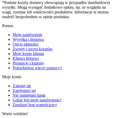
*Podane koszty dostawy obowiązują w przypadku standardowej
wysyłki. Mogą wystąpić dodatkowe opłaty, np. ze względu na
wagę, rozmiar lub właściwości produktów. Informacje te można
znaleźć bezpośrednio w opisie produktu.
Pomoc
Moje zamówienie
Wysyłka i dostawa
Opcje płatności
Zwroty i zwrot kosztów
Moje konto klienta
Klienci firmowi
Promocje i kupony
Potrzebujesz więcej pomocy?
Moje konto
Zaloguj się
Zarejestruj się
Nie pamiętam hasła
Gdzie jest moje zamówienie?
Zrealizuj bon wartościowy
Warto wiedzieć