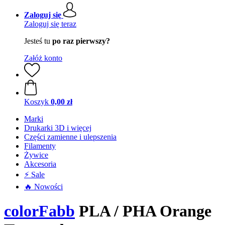
Zaloguj się
Zaloguj się teraz
Jesteś tu
po raz pierwszy?
Załóż konto
Koszyk
0,00 zł
Marki
Drukarki 3D i więcej
Części zamienne i ulepszenia
Filamenty
Żywice
Akcesoria
⚡ Sale
🔥 Nowości
colorFabb
PLA / PHA Orange