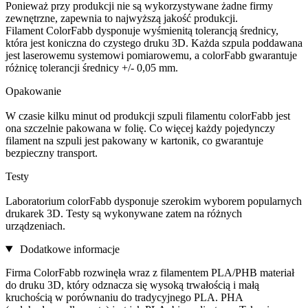
Ponieważ przy produkcji nie są wykorzystywane żadne firmy
zewnętrzne, zapewnia to najwyższą jakość produkcji.
Filament ColorFabb dysponuje wyśmienitą tolerancją średnicy,
która jest koniczna do czystego druku 3D. Każda szpula poddawana
jest laserowemu systemowi pomiarowemu, a colorFabb gwarantuje
różnicę tolerancji średnicy +/- 0,05 mm.
Opakowanie
W czasie kilku minut od produkcji szpuli filamentu colorFabb jest
ona szczelnie pakowana w folię. Co więcej każdy pojedynczy
filament na szpuli jest pakowany w kartonik, co gwarantuje
bezpieczny transport.
Testy
Laboratorium colorFabb dysponuje szerokim wyborem popularnych
drukarek 3D. Testy są wykonywane zatem na różnych
urządzeniach.
Dodatkowe informacje
Firma ColorFabb rozwinęła wraz z filamentem PLA/PHB materiał
do druku 3D, który odznacza się wysoką trwałością i małą
kruchością w porównaniu do tradycyjnego PLA. PHA