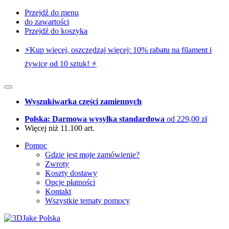
Przejdź do menu
do zawartości
Przejdź do koszyka
⚡️Kup więcej, oszczędzaj więcej: 10% rabatu na filament i
żywicę od 10 sztuk! ⚡️
Wyszukiwarka części zamiennych
Polska: Darmowa wysyłka standardowa
od 229,00 zł
Więcej niż 11.100 art.
Pomoc
Gdzie jest moje zamówienie?
Zwroty
Koszty dostawy
Opcje płatności
Kontakt
Wszystkie tematy pomocy