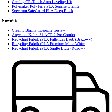
Creality CR-Touch Auto Leveling Kit
Polymaker PolyTerra PLA Sunrise Orange
Spectrum SafeGuard PLA Deep Black
Nowości:
Creality Blachy mosiężne, zestaw
Anycubic Kobra S1 ACE 2 Pro Combo
Recycling Fabrik rPLA Fallendes Laub (Brązowy)
Recycling Fabrik rPLA Premium Matte White
Recycling Fabrik rPLA Sanfte Blüte (Różowy)