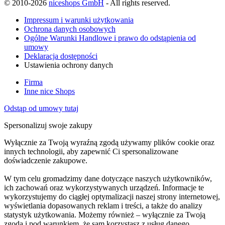
© 2010-2026
niceshops GmbH
- All rights reserved.
Impressum i warunki użytkowania
Ochrona danych osobowych
Ogólne Warunki Handlowe i prawo do odstąpienia od
umowy
Deklaracja dostępności
Ustawienia ochrony danych
Firma
Inne nice Shops
Odstąp od umowy tutaj
Spersonalizuj swoje zakupy
Wyłącznie za Twoją wyraźną zgodą używamy plików cookie oraz
innych technologii, aby zapewnić Ci spersonalizowane
doświadczenie zakupowe.
W tym celu gromadzimy dane dotyczące naszych użytkowników,
ich zachowań oraz wykorzystywanych urządzeń. Informacje te
wykorzystujemy do ciągłej optymalizacji naszej strony internetowej,
wyświetlania dopasowanych reklam i treści, a także do analizy
statystyk użytkowania. Możemy również – wyłącznie za Twoją
zgodą i pod warunkiem, że sam korzystasz z usług danego