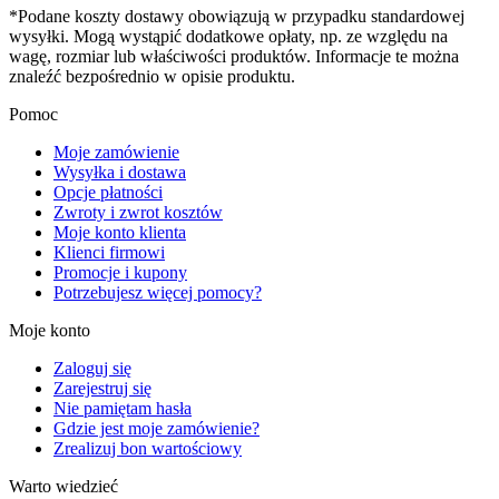
*Podane koszty dostawy obowiązują w przypadku standardowej
wysyłki. Mogą wystąpić dodatkowe opłaty, np. ze względu na
wagę, rozmiar lub właściwości produktów. Informacje te można
znaleźć bezpośrednio w opisie produktu.
Pomoc
Moje zamówienie
Wysyłka i dostawa
Opcje płatności
Zwroty i zwrot kosztów
Moje konto klienta
Klienci firmowi
Promocje i kupony
Potrzebujesz więcej pomocy?
Moje konto
Zaloguj się
Zarejestruj się
Nie pamiętam hasła
Gdzie jest moje zamówienie?
Zrealizuj bon wartościowy
Warto wiedzieć