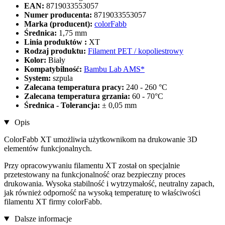
EAN:
8719033553057
Numer producenta:
8719033553057
Marka (producent):
colorFabb
Średnica:
1,75 mm
Linia produktów :
XT
Rodzaj produktu:
Filament PET / kopoliestrowy
Kolor:
Biały
Kompatybilność:
Bambu Lab AMS*
System:
szpula
Zalecana temperatura pracy:
240 - 260 °C
Zalecana temperatura grzania:
60 - 70°C
Średnica - Tolerancja:
± 0,05 mm
Opis
ColorFabb XT umożliwia użytkownikom na drukowanie 3D
elementów funkcjonalnych.
Przy opracowywaniu filamentu XT został on specjalnie
przetestowany na funkcjonalność oraz bezpieczny proces
drukowania. Wysoka stabilność i wytrzymałość, neutralny zapach,
jak również odporność na wysoką temperaturę to właściwości
filamentu XT firmy colorFabb.
Dalsze informacje