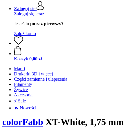
Zaloguj się
Zaloguj się teraz
Jesteś tu
po raz pierwszy?
Załóż konto
Koszyk
0,00 zł
Marki
Drukarki 3D i więcej
Części zamienne i ulepszenia
Filamenty
Żywice
Akcesoria
⚡ Sale
🔥 Nowości
colorFabb
XT-White, 1,75 mm