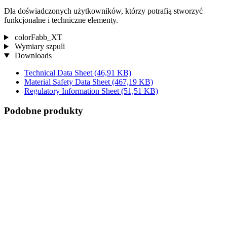
Dla doświadczonych użytkowników, którzy potrafią stworzyć
funkcjonalne i techniczne elementy.
colorFabb_XT
Wymiary szpuli
Downloads
Technical Data Sheet
(46,91 KB)
Material Safety Data Sheet
(467,19 KB)
Regulatory Information Sheet
(51,51 KB)
Podobne produkty