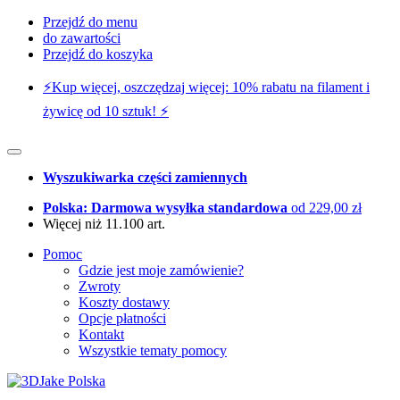
Przejdź do menu
do zawartości
Przejdź do koszyka
⚡️Kup więcej, oszczędzaj więcej: 10% rabatu na filament i
żywicę od 10 sztuk! ⚡️
Wyszukiwarka części zamiennych
Polska: Darmowa wysyłka standardowa
od 229,00 zł
Więcej niż 11.100 art.
Pomoc
Gdzie jest moje zamówienie?
Zwroty
Koszty dostawy
Opcje płatności
Kontakt
Wszystkie tematy pomocy