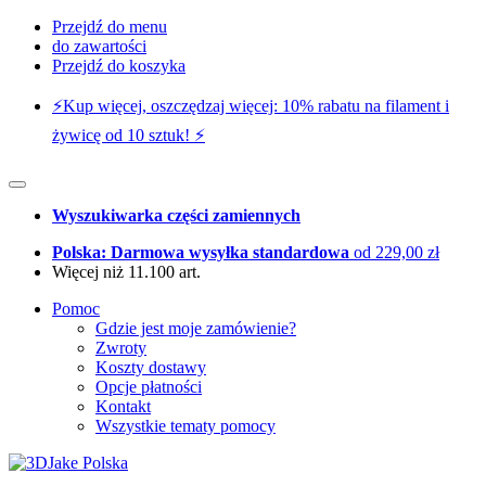
Przejdź do menu
do zawartości
Przejdź do koszyka
⚡️Kup więcej, oszczędzaj więcej: 10% rabatu na filament i
żywicę od 10 sztuk! ⚡️
Wyszukiwarka części zamiennych
Polska: Darmowa wysyłka standardowa
od 229,00 zł
Więcej niż 11.100 art.
Pomoc
Gdzie jest moje zamówienie?
Zwroty
Koszty dostawy
Opcje płatności
Kontakt
Wszystkie tematy pomocy