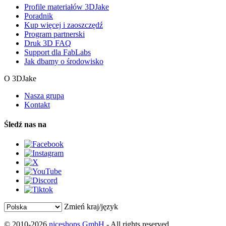
Profile materiałów 3DJake
Poradnik
Kup więcej i zaoszczędź
Program partnerski
Druk 3D FAQ
Support dla FabLabs
Jak dbamy o środowisko
O 3DJake
Nasza grupa
Kontakt
Śledź nas na
Zmień kraj/język
© 2010-2026
niceshops GmbH
- All rights reserved.