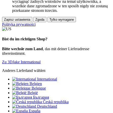
wyciągnąć żadnych wniosków na temat użytkownika, a
wszelkie dane zgromadzone w ten sposób nigdy nie zostaną
przekazane stronom trzecim.
Zapisz ustawienia
Zgoda
Tylko wymagane
Polityka prywatności
Bist du im richtigen Shop?
Bitte wechsle zum Land
, das mit deiner Lieferadresse
übereinstimmt.
Zu 3DJake International
Anderes Lieferland wählen
International
Belgien
Belgique
België
България
Česká republika
Deutschland
España