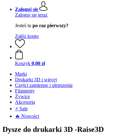
Zaloguj się
Zaloguj się teraz
Jesteś tu
po raz pierwszy?
Załóż konto
Koszyk
0,00 zł
Marki
Drukarki 3D i więcej
Części zamienne i ulepszenia
Filamenty
Żywice
Akcesoria
⚡ Sale
🔥 Nowości
Dysze do drukarki 3D -Raise3D