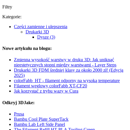
Filtry
Kategorie:
Części zamienne i ulepszenia
Drukarki 3D
Dysze (3)
Nowe artykułu na blogu:
Zmienna wysokość warstwy w druku 3D: Jak uniknąć
nieestetycznych stopni między warstwami - Layer Steps
Drukarki 3D FDM średniej klasy za około 2000 zł! (Edycja
2025)
colorFabb_HT - filament odporny na wysoką temperaturę
Filament węglowy colorFabb XT-CF20
Jak korzystać z trybu wazy w Cura
Odkryj 3DJake:
Prusa
Bambu Cool Plate SuperTack
Bambu Lab Left Side Panel
The Filament Refill HT-PLA Tooling Green