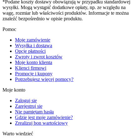
*Podane koszty dostawy obowiązują w przypadku standardowej
wysyłki. Mogą wystąpić dodatkowe opłaty, np. ze względu na
wagę, rozmiar lub właściwości produktów. Informacje te można
znaleźć bezpośrednio w opisie produktu.
Pomoc
Moje zamówienie
Wysyłka i dostawa
Opcje płatności
Zwroty i zwrot kosztów
Moje konto klienta
Klienci firmowi
Promocje i kupony
Potrzebujesz więcej pomocy?
Moje konto
Zaloguj się
Zarejestruj się
Nie pamiętam hasła
Gdzie jest moje zamówienie?
Zrealizuj bon wartościowy
Warto wiedzieć