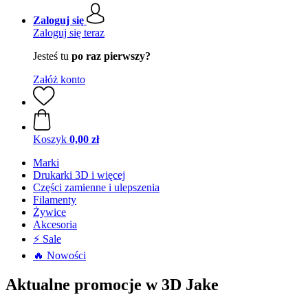
Zaloguj się
Zaloguj się teraz
Jesteś tu
po raz pierwszy?
Załóż konto
Koszyk
0,00 zł
Marki
Drukarki 3D i więcej
Części zamienne i ulepszenia
Filamenty
Żywice
Akcesoria
⚡ Sale
🔥 Nowości
Aktualne promocje w 3D Jake