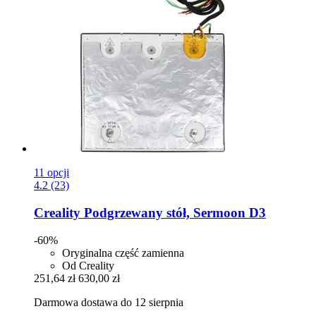
11 opcji
4.2 (23)
Creality
Podgrzewany stół, Sermoon D3
-60%
Oryginalna część zamienna
Od Creality
251,64 zł
630,00 zł
Darmowa dostawa do 12 sierpnia