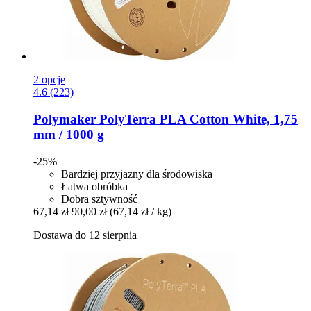
2 opcje
4.6 (223)
Polymaker
PolyTerra PLA Cotton White, 1,75
mm / 1000 g
-25%
Bardziej przyjazny dla środowiska
Łatwa obróbka
Dobra sztywność
67,14 zł
90,00 zł
(67,14 zł / kg)
Dostawa do 12 sierpnia