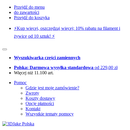
Przejdź do menu
do zawartości
Przejdź do koszyka
⚡️Kup więcej, oszczędzaj więcej: 10% rabatu na filament i
żywicę od 10 sztuk! ⚡️
Wyszukiwarka części zamiennych
Polska: Darmowa wysyłka standardowa
od 229,00 zł
Więcej niż 11.100 art.
Pomoc
Gdzie jest moje zamówienie?
Zwroty
Koszty dostawy
Opcje płatności
Kontakt
Wszystkie tematy pomocy