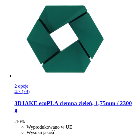
2 opcje
4.7 (79)
3DJAKE
ecoPLA ciemna zieleń, 1,75mm / 2300
g
-10%
Wyprodukowano w UE
Wysoka jakość