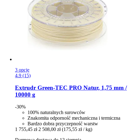
3 opcje
4.9 (15)
Extrudr
Green-​TEC PRO Natur, 1,75 mm /
10000 g
-30%
100% naturalnych surowców
Znakomita odporność mechaniczna i termiczna
Bardzo dobra przyczepność warstw
1 755,45 zł
2 508,00 zł
(175,55 zł / kg)
Darmowa dostawa do 12 sierpnia