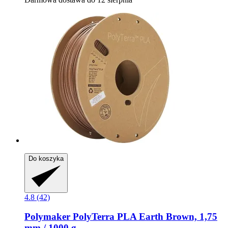
Do koszyka
4.8 (42)
Polymaker
PolyTerra PLA Earth Brown, 1,75
mm / 1000 g