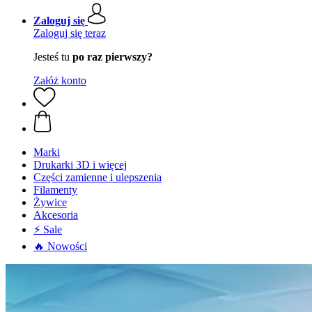
Zaloguj się
Zaloguj się teraz
Jesteś tu
po raz pierwszy?
Załóż konto
Marki
Drukarki 3D i więcej
Części zamienne i ulepszenia
Filamenty
Żywice
Akcesoria
⚡ Sale
🔥 Nowości