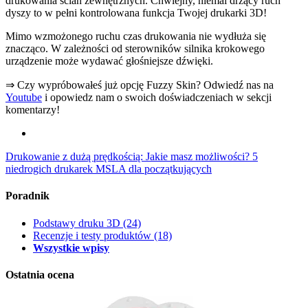
drukowania ścian zewnętrznych. Chwiejny, niemal drżący ruch
dyszy to w pełni kontrolowana funkcja Twojej drukarki 3D!
Mimo wzmożonego ruchu czas drukowania nie wydłuża się
znacząco. W zależności od sterowników silnika krokowego
urządzenie może wydawać głośniejsze dźwięki.
⇒ Czy wypróbowałeś już opcję Fuzzy Skin? Odwiedź nas na
Youtube
i opowiedz nam o swoich doświadczeniach w sekcji
komentarzy!
Drukowanie z dużą prędkością: Jakie masz możliwości?
5
niedrogich drukarek MSLA dla początkujących
Poradnik
Podstawy druku 3D
(24)
Recenzje i testy produktów
(18)
Wszystkie wpisy
Ostatnia ocena