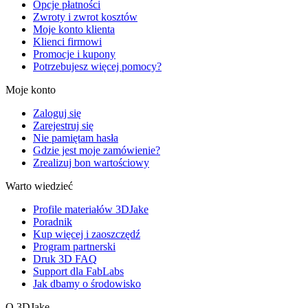
Opcje płatności
Zwroty i zwrot kosztów
Moje konto klienta
Klienci firmowi
Promocje i kupony
Potrzebujesz więcej pomocy?
Moje konto
Zaloguj się
Zarejestruj się
Nie pamiętam hasła
Gdzie jest moje zamówienie?
Zrealizuj bon wartościowy
Warto wiedzieć
Profile materiałów 3DJake
Poradnik
Kup więcej i zaoszczędź
Program partnerski
Druk 3D FAQ
Support dla FabLabs
Jak dbamy o środowisko
O 3DJake