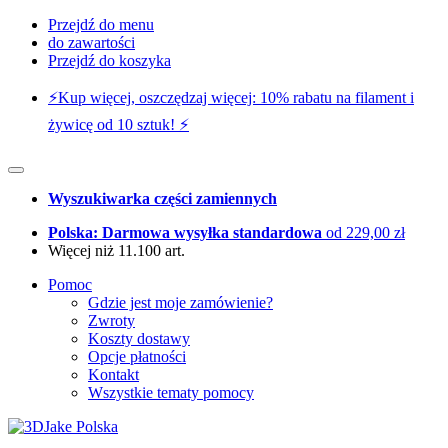
Przejdź do menu
do zawartości
Przejdź do koszyka
⚡️Kup więcej, oszczędzaj więcej: 10% rabatu na filament i
żywicę od 10 sztuk! ⚡️
Wyszukiwarka części zamiennych
Polska: Darmowa wysyłka standardowa
od 229,00 zł
Więcej niż 11.100 art.
Pomoc
Gdzie jest moje zamówienie?
Zwroty
Koszty dostawy
Opcje płatności
Kontakt
Wszystkie tematy pomocy