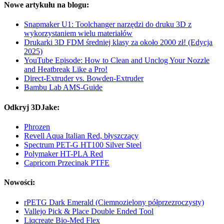
Nowe artykułu na blogu:
Snapmaker U1: Toolchanger narzędzi do druku 3D z
wykorzystaniem wielu materiałów
Drukarki 3D FDM średniej klasy za około 2000 zł! (Edycja
2025)
YouTube Episode: How to Clean and Unclog Your Nozzle
and Heatbreak Like a Pro!
Direct-Extruder vs. Bowden-Extruder
Bambu Lab AMS-Guide
Odkryj 3DJake:
Phrozen
Revell Aqua Italian Red, błyszczący
Spectrum PET-G HT100 Silver Steel
Polymaker HT-PLA Red
Capricorn Przecinak PTFE
Nowości:
rPETG Dark Emerald (Ciemnozielony półprzezroczysty)
Vallejo Pick & Place Double Ended Tool
Liqcreate Bio-Med Flex