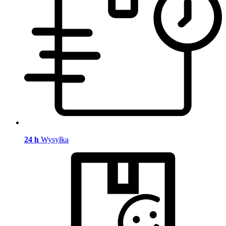
24 h
Wysyłka