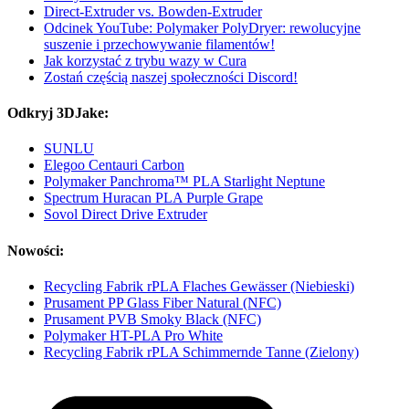
Direct-Extruder vs. Bowden-Extruder
Odcinek YouTube: Polymaker PolyDryer: rewolucyjne
suszenie i przechowywanie filamentów!
Jak korzystać z trybu wazy w Cura
Zostań częścią naszej społeczności Discord!
Odkryj 3DJake:
SUNLU
Elegoo Centauri Carbon
Polymaker Panchroma™ PLA Starlight Neptune
Spectrum Huracan PLA Purple Grape
Sovol Direct Drive Extruder
Nowości:
Recycling Fabrik rPLA Flaches Gewässer (Niebieski)
Prusament PP Glass Fiber Natural (NFC)
Prusament PVB Smoky Black (NFC)
Polymaker HT-PLA Pro White
Recycling Fabrik rPLA Schimmernde Tanne (Zielony)