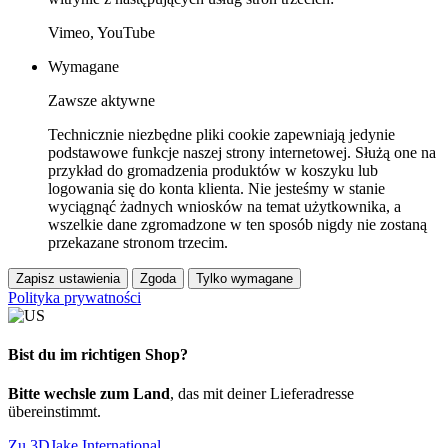
Vimeo, YouTube
Wymagane
Zawsze aktywne
Technicznie niezbędne pliki cookie zapewniają jedynie
podstawowe funkcje naszej strony internetowej. Służą one na
przykład do gromadzenia produktów w koszyku lub
logowania się do konta klienta. Nie jesteśmy w stanie
wyciągnąć żadnych wniosków na temat użytkownika, a
wszelkie dane zgromadzone w ten sposób nigdy nie zostaną
przekazane stronom trzecim.
Zapisz ustawienia
Zgoda
Tylko wymagane
Polityka prywatności
Bist du im richtigen Shop?
Bitte wechsle zum Land
, das mit deiner Lieferadresse
übereinstimmt.
Zu 3DJake International