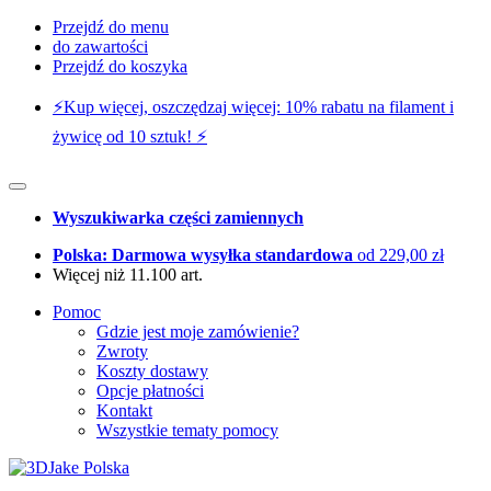
Przejdź do menu
do zawartości
Przejdź do koszyka
⚡️Kup więcej, oszczędzaj więcej: 10% rabatu na filament i
żywicę od 10 sztuk! ⚡️
Wyszukiwarka części zamiennych
Polska: Darmowa wysyłka standardowa
od 229,00 zł
Więcej niż 11.100 art.
Pomoc
Gdzie jest moje zamówienie?
Zwroty
Koszty dostawy
Opcje płatności
Kontakt
Wszystkie tematy pomocy