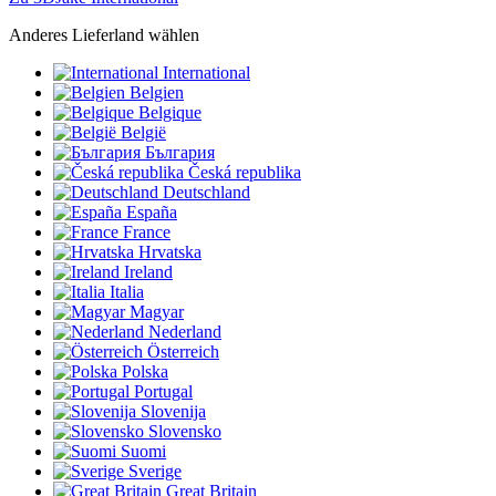
Anderes Lieferland wählen
International
Belgien
Belgique
België
България
Česká republika
Deutschland
España
France
Hrvatska
Ireland
Italia
Magyar
Nederland
Österreich
Polska
Portugal
Slovenija
Slovensko
Suomi
Sverige
Great Britain