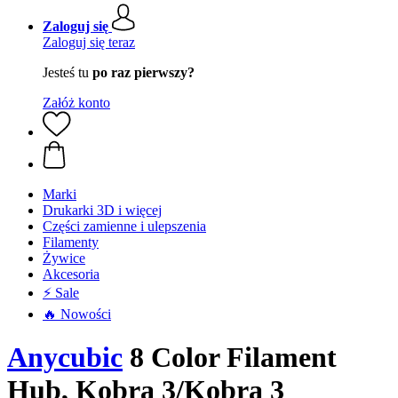
Zaloguj się
Zaloguj się teraz
Jesteś tu
po raz pierwszy?
Załóż konto
Marki
Drukarki 3D i więcej
Części zamienne i ulepszenia
Filamenty
Żywice
Akcesoria
⚡ Sale
🔥 Nowości
Anycubic
8 Color Filament
Hub, Kobra 3/Kobra 3