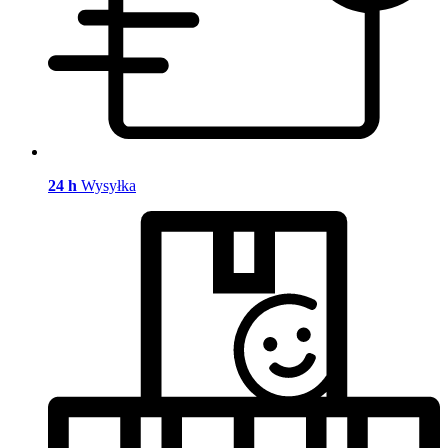
24 h
Wysyłka