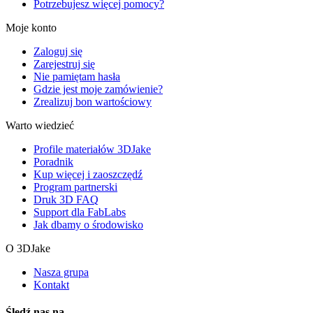
Potrzebujesz więcej pomocy?
Moje konto
Zaloguj się
Zarejestruj się
Nie pamiętam hasła
Gdzie jest moje zamówienie?
Zrealizuj bon wartościowy
Warto wiedzieć
Profile materiałów 3DJake
Poradnik
Kup więcej i zaoszczędź
Program partnerski
Druk 3D FAQ
Support dla FabLabs
Jak dbamy o środowisko
O 3DJake
Nasza grupa
Kontakt
Śledź nas na