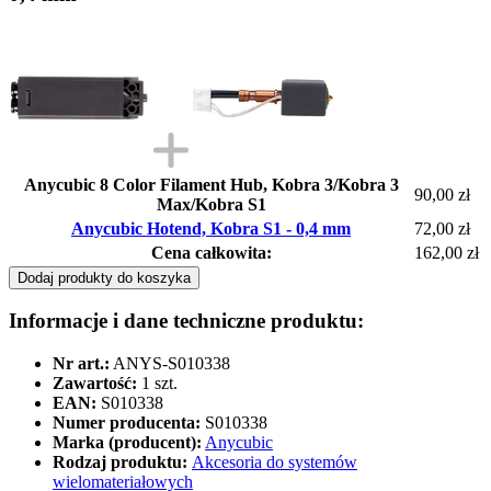
Anycubic 8 Color Filament Hub, Kobra 3/Kobra 3
90,00 zł
Max/Kobra S1
Anycubic Hotend, Kobra S1 - 0,4 mm
72,00 zł
Cena całkowita:
162,00 zł
Dodaj produkty do koszyka
Informacje i dane techniczne produktu:
Nr art.:
ANYS-S010338
Zawartość:
1 szt.
EAN:
S010338
Numer producenta:
S010338
Marka (producent):
Anycubic
Rodzaj produktu:
Akcesoria do systemów
wielomateriałowych