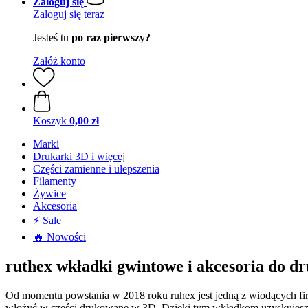
Zaloguj się
Zaloguj się teraz
Jesteś tu
po raz pierwszy?
Załóż konto
Koszyk
0,00 zł
Marki
Drukarki 3D i więcej
Części zamienne i ulepszenia
Filamenty
Żywice
Akcesoria
⚡ Sale
🔥 Nowości
ruthex wkładki gwintowe i akcesoria do d
Od momentu powstania w 2018 roku ruhex jest jedną z wiodących fir
włożyć w części drukowane w 3D. Dzięki tym wkładkom uzyskujesz s