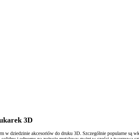
rukarek 3D
m w dziedzinie akcesoriów do druku 3D. Szczególnie popularne są wkł
olidny i odporny na zużycie metalowy gwint w części z tworzywa sz