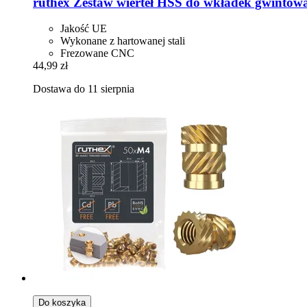
ruthex
Zestaw wierteł HSS do wkładek gwintow
Jakość UE
Wykonane z hartowanej stali
Frezowane CNC
44,99 zł
Dostawa do 11 sierpnia
Do koszyka