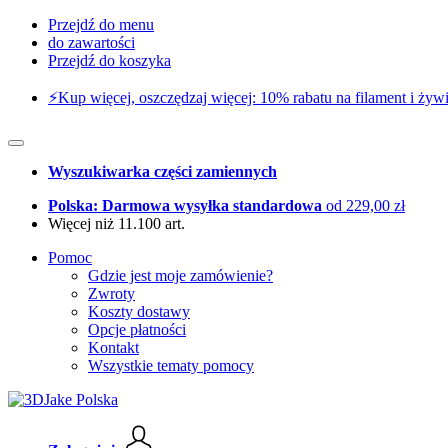
Przejdź do menu
do zawartości
Przejdź do koszyka
⚡️Kup więcej, oszczędzaj więcej: 10% rabatu na filament i żywi
Wyszukiwarka części zamiennych
Polska: Darmowa wysyłka standardowa
od 229,00 zł
Więcej niż 11.100 art.
Pomoc
Gdzie jest moje zamówienie?
Zwroty
Koszty dostawy
Opcje płatności
Kontakt
Wszystkie tematy pomocy