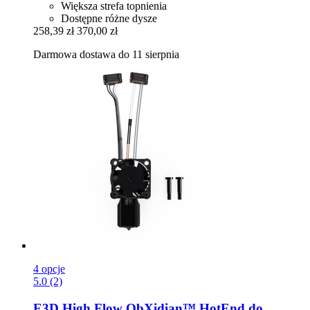
Większa strefa topnienia
Dostępne różne dysze
258,39 zł
370,00 zł
Darmowa dostawa do 11 sierpnia
4 opcje
5.0 (2)
E3D
High Flow ObXidian™ HotEnd do