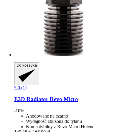
Do koszyka
5.0 (1)
E3D
Radiator Revo Micro
-10%
Anodowane na czarno
Wydajność zbliżona do tytanu
Kompatybilny z Revo Micro Hotend
149,38 zł
166,00 zł