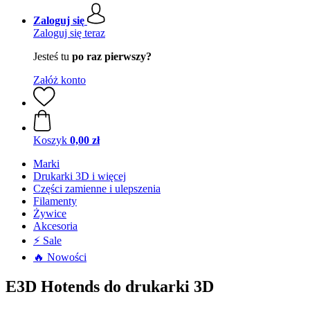
Zaloguj się
Zaloguj się teraz
Jesteś tu
po raz pierwszy?
Załóż konto
Koszyk
0,00 zł
Marki
Drukarki 3D i więcej
Części zamienne i ulepszenia
Filamenty
Żywice
Akcesoria
⚡ Sale
🔥 Nowości
E3D Hotends do drukarki 3D