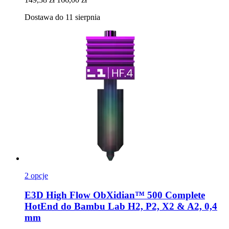
Dostawa do 11 sierpnia
2 opcje
E3D
High Flow ObXidian™ 500 Complete
HotEnd do Bambu Lab H2, P2, X2 & A2, 0,4
mm