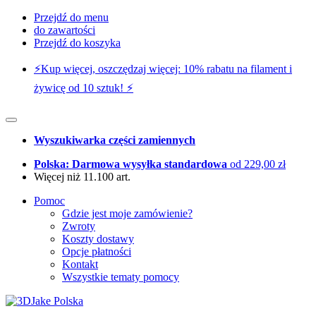
Przejdź do menu
do zawartości
Przejdź do koszyka
⚡️Kup więcej, oszczędzaj więcej: 10% rabatu na filament i
żywicę od 10 sztuk! ⚡️
Wyszukiwarka części zamiennych
Polska: Darmowa wysyłka standardowa
od 229,00 zł
Więcej niż 11.100 art.
Pomoc
Gdzie jest moje zamówienie?
Zwroty
Koszty dostawy
Opcje płatności
Kontakt
Wszystkie tematy pomocy