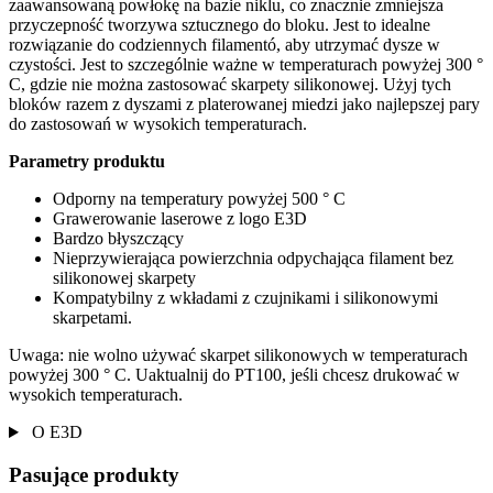
zaawansowaną powłokę na bazie niklu, co znacznie zmniejsza
przyczepność tworzywa sztucznego do bloku. Jest to idealne
rozwiązanie do codziennych filamentó, aby utrzymać dysze w
czystości. Jest to szczególnie ważne w temperaturach powyżej 300 °
C, gdzie nie można zastosować skarpety silikonowej. Użyj tych
bloków razem z dyszami z platerowanej miedzi jako najlepszej pary
do zastosowań w wysokich temperaturach.
Parametry produktu
Odporny na temperatury powyżej 500 ° C
Grawerowanie laserowe z logo E3D
Bardzo błyszczący
Nieprzywierająca powierzchnia odpychająca filament bez
silikonowej skarpety
Kompatybilny z wkładami z czujnikami i silikonowymi
skarpetami.
Uwaga: nie wolno używać skarpet silikonowych w temperaturach
powyżej 300 ° C. Uaktualnij do PT100, jeśli chcesz drukować w
wysokich temperaturach.
O E3D
Pasujące produkty