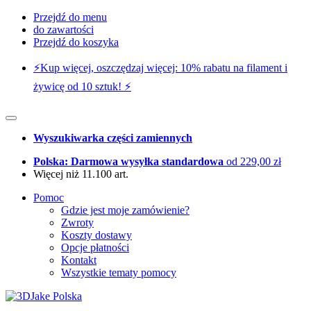
Przejdź do menu
do zawartości
Przejdź do koszyka
⚡️Kup więcej, oszczędzaj więcej: 10% rabatu na filament i
żywicę od 10 sztuk! ⚡️
Wyszukiwarka części zamiennych
Polska: Darmowa wysyłka standardowa
od 229,00 zł
Więcej niż 11.100 art.
Pomoc
Gdzie jest moje zamówienie?
Zwroty
Koszty dostawy
Opcje płatności
Kontakt
Wszystkie tematy pomocy