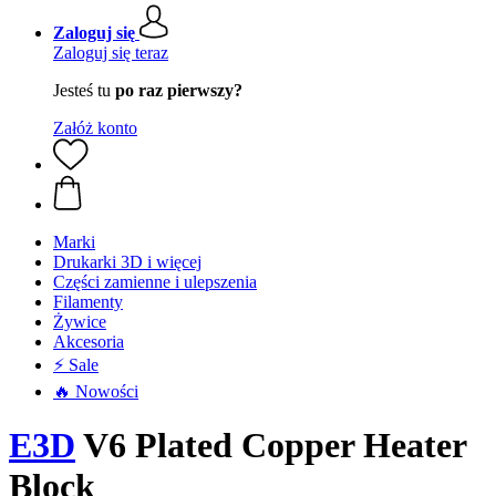
Zaloguj się
Zaloguj się teraz
Jesteś tu
po raz pierwszy?
Załóż konto
Marki
Drukarki 3D i więcej
Części zamienne i ulepszenia
Filamenty
Żywice
Akcesoria
⚡ Sale
🔥 Nowości
E3D
V6 Plated Copper Heater
Block