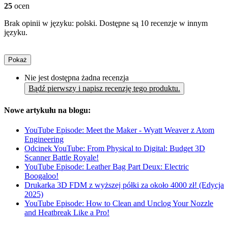
25
ocen
Brak opinii w języku: polski. Dostępne są 10 recenzje w innym
języku.
Pokaż
Nie jest dostępna żadna recenzja
Bądź pierwszy i napisz recenzję tego produktu.
Nowe artykułu na blogu:
YouTube Episode: Meet the Maker - Wyatt Weaver z Atom
Engineering
Odcinek YouTube: From Physical to Digital: Budget 3D
Scanner Battle Royale!
YouTube Episode: Leather Bag Part Deux: Electric
Boogaloo!
Drukarka 3D FDM z wyższej półki za około 4000 zł! (Edycja
2025)
YouTube Episode: How to Clean and Unclog Your Nozzle
and Heatbreak Like a Pro!