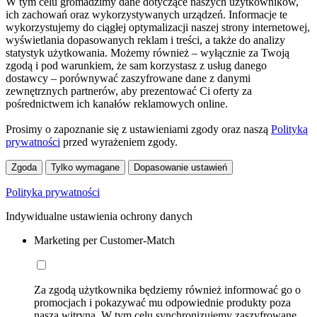
W tym celu gromadzimy dane dotyczące naszych użytkowników,
ich zachowań oraz wykorzystywanych urządzeń. Informacje te
wykorzystujemy do ciągłej optymalizacji naszej strony internetowej,
wyświetlania dopasowanych reklam i treści, a także do analizy
statystyk użytkowania. Możemy również – wyłącznie za Twoją
zgodą i pod warunkiem, że sam korzystasz z usług danego
dostawcy – porównywać zaszyfrowane dane z danymi
zewnętrznych partnerów, aby prezentować Ci oferty za
pośrednictwem ich kanałów reklamowych online.
Prosimy o zapoznanie się z ustawieniami zgody oraz naszą
Polityką
prywatności
przed wyrażeniem zgody.
Zgoda
Tylko wymagane
Dopasowanie ustawień
Polityka prywatności
Indywidualne ustawienia ochrony danych
Marketing per Customer-Match
Za zgodą użytkownika będziemy również informować go o
promocjach i pokazywać mu odpowiednie produkty poza
naszą witryną. W tym celu synchronizujemy zaszyfrowane