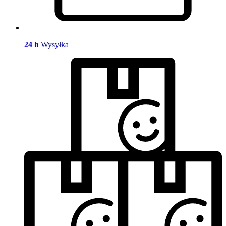
24 h
Wysyłka