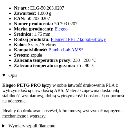
Nr art.:
ELG-50.203.0207
Zawartość:
1.000 g
EAN:
50.203.0207
Numer producenta:
50.203.0207
Marka (producent):
Elegoo
Średnica:
1,75 mm
Rodzaj produktu:
Filament PET / kopoliestrowy
Kolor:
Szary / Srebrny
Kompatybilność:
Bambu Lab AMS*
System:
szpula
Zalecana temperatura pracy:
230 - 260 °C
Zalecana temperatura grzania:
75 - 90 °C
Opis
Elegoo PETG PRO
łączy w sobie łatwość drukowania PLA z
wytrzymałością i trwałością ABS. Materiał zapewnia doskonałą
stabilność wymiarową, dobrą wytrzymałość i doskonałą odporność
na uderzenia.
Idealny do drukowania części, które muszą wytrzymać naprężenia
mechaniczne i wstrząsy.
Wymiary szpuli filamentu