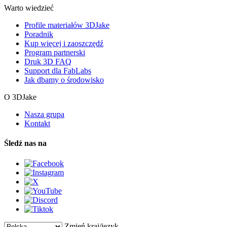
Warto wiedzieć
Profile materiałów 3DJake
Poradnik
Kup więcej i zaoszczędź
Program partnerski
Druk 3D FAQ
Support dla FabLabs
Jak dbamy o środowisko
O 3DJake
Nasza grupa
Kontakt
Śledź nas na
Zmień kraj/język