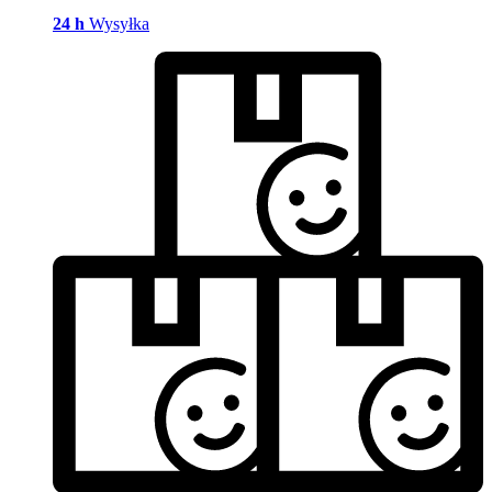
24 h
Wysyłka