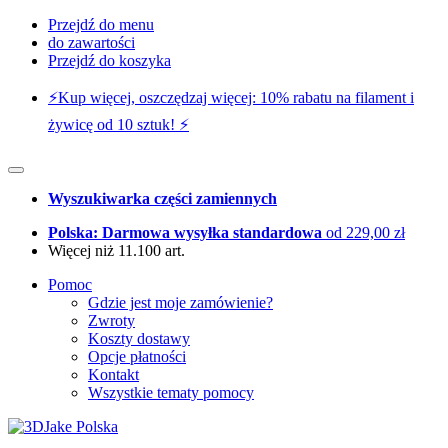
Przejdź do menu
do zawartości
Przejdź do koszyka
⚡️Kup więcej, oszczędzaj więcej: 10% rabatu na filament i
żywicę od 10 sztuk! ⚡️
Wyszukiwarka części zamiennych
Polska: Darmowa wysyłka standardowa
od 229,00 zł
Więcej niż 11.100 art.
Pomoc
Gdzie jest moje zamówienie?
Zwroty
Koszty dostawy
Opcje płatności
Kontakt
Wszystkie tematy pomocy