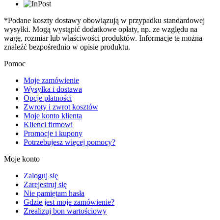
*Podane koszty dostawy obowiązują w przypadku standardowej
wysyłki. Mogą wystąpić dodatkowe opłaty, np. ze względu na
wagę, rozmiar lub właściwości produktów. Informacje te można
znaleźć bezpośrednio w opisie produktu.
Pomoc
Moje zamówienie
Wysyłka i dostawa
Opcje płatności
Zwroty i zwrot kosztów
Moje konto klienta
Klienci firmowi
Promocje i kupony
Potrzebujesz więcej pomocy?
Moje konto
Zaloguj się
Zarejestruj się
Nie pamiętam hasła
Gdzie jest moje zamówienie?
Zrealizuj bon wartościowy