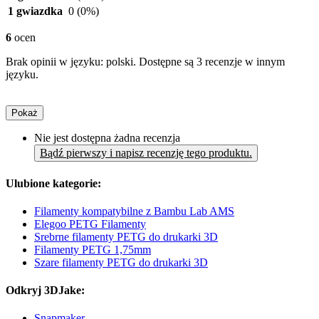
1 gwiazdka
0
(0%)
6
ocen
Brak opinii w języku: polski. Dostępne są 3 recenzje w innym
języku.
Pokaż
Nie jest dostępna żadna recenzja
Bądź pierwszy i napisz recenzję tego produktu.
Ulubione kategorie:
Filamenty kompatybilne z Bambu Lab AMS
Elegoo PETG Filamenty
Srebrne filamenty PETG do drukarki 3D
Filamenty PETG 1,75mm
Szare filamenty PETG do drukarki 3D
Odkryj 3DJake:
Snapmaker