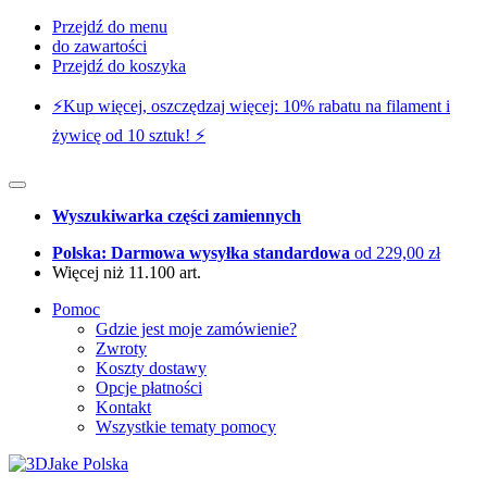
Przejdź do menu
do zawartości
Przejdź do koszyka
⚡️Kup więcej, oszczędzaj więcej: 10% rabatu na filament i
żywicę od 10 sztuk! ⚡️
Wyszukiwarka części zamiennych
Polska: Darmowa wysyłka standardowa
od 229,00 zł
Więcej niż 11.100 art.
Pomoc
Gdzie jest moje zamówienie?
Zwroty
Koszty dostawy
Opcje płatności
Kontakt
Wszystkie tematy pomocy