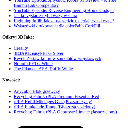
YouTube Episode: Anycubic Kobra S1 Review – A True
Bambu Lab Competitor?
YouTube Episode: Reverse Engineering Home Gadgets
Jak korzystać z trybu wazy w Cura
Lightning Infill: Jak zaoszczędzić materiał, czas i wagę!
Wskazówki drukowania dla colorFabb CorkFill
Odkryj 3DJake:
Creality
3DJAKE easyPETG Silver
Revell Zestaw kolorów samolotów wojskowych
Nobufil PETG White
The Filament ASA Traffic White
Nowości:
Anycubic Blok grzewczy
Recycling Fabrik rPLA Premium Essential Red
rPLA Refill Milchiges Glas (Przezroczysty)
rPLA Funkelnde Tanne (Błyszczący zielony)
Recycling Fabrik rPLA Gepresste Limette (Jasnozielony)