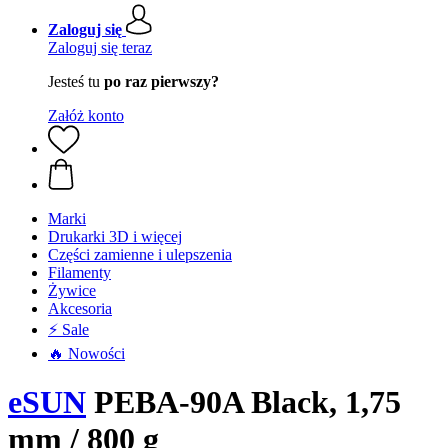
Zaloguj się
Zaloguj się teraz
Jesteś tu
po raz pierwszy?
Załóż konto
Marki
Drukarki 3D i więcej
Części zamienne i ulepszenia
Filamenty
Żywice
Akcesoria
⚡ Sale
🔥 Nowości
eSUN
PEBA-90A Black, 1,75
mm / 800 g