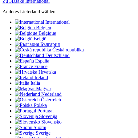
Zu 3DJake International
Anderes Lieferland wählen
International
Belgien
Belgique
België
България
Česká republika
Deutschland
España
France
Hrvatska
Ireland
Italia
Magyar
Nederland
Österreich
Polska
Portugal
Slovenija
Slovensko
Suomi
Sverige