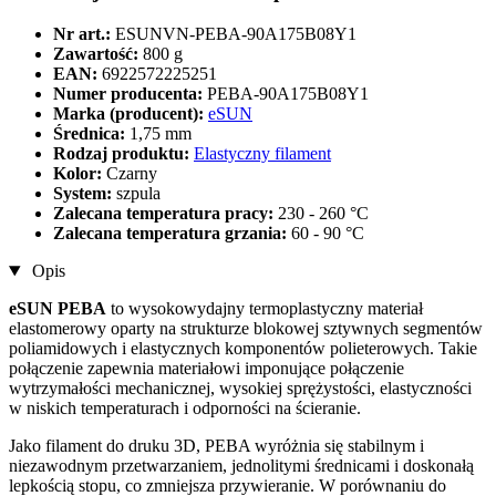
Nr art.:
ESUNVN-PEBA-90A175B08Y1
Zawartość:
800 g
EAN:
6922572225251
Numer producenta:
PEBA-90A175B08Y1
Marka (producent):
eSUN
Średnica:
1,75 mm
Rodzaj produktu:
Elastyczny filament
Kolor:
Czarny
System:
szpula
Zalecana temperatura pracy:
230 - 260 °C
Zalecana temperatura grzania:
60 - 90 °C
Opis
eSUN PEBA
to wysokowydajny termoplastyczny materiał
elastomerowy oparty na strukturze blokowej sztywnych segmentów
poliamidowych i elastycznych komponentów polieterowych. Takie
połączenie zapewnia materiałowi imponujące połączenie
wytrzymałości mechanicznej, wysokiej sprężystości, elastyczności
w niskich temperaturach i odporności na ścieranie.
Jako filament do druku 3D, PEBA wyróżnia się stabilnym i
niezawodnym przetwarzaniem, jednolitymi średnicami i doskonałą
lepkością stopu, co zmniejsza przywieranie. W porównaniu do