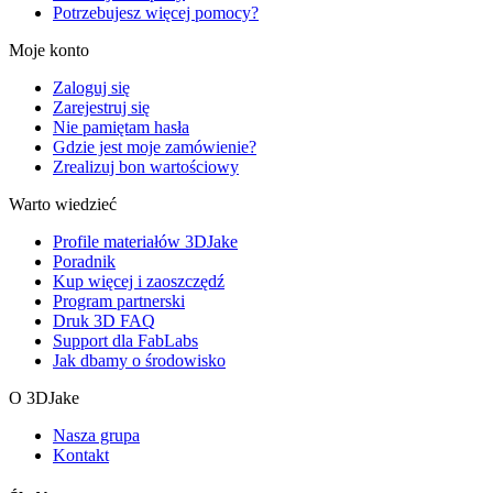
Potrzebujesz więcej pomocy?
Moje konto
Zaloguj się
Zarejestruj się
Nie pamiętam hasła
Gdzie jest moje zamówienie?
Zrealizuj bon wartościowy
Warto wiedzieć
Profile materiałów 3DJake
Poradnik
Kup więcej i zaoszczędź
Program partnerski
Druk 3D FAQ
Support dla FabLabs
Jak dbamy o środowisko
O 3DJake
Nasza grupa
Kontakt