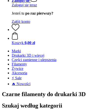
Zaloguj się
Zaloguj się teraz
Jesteś tu
po raz pierwszy?
Załóż konto
Koszyk
0,00 zł
Marki
Drukarki 3D i więcej
Części zamienne i ulepszenia
Filamenty
Żywice
Akcesoria
⚡ Sale
🔥 Nowości
Czarne filamenty do drukarki 3D
Szukaj według kategorii