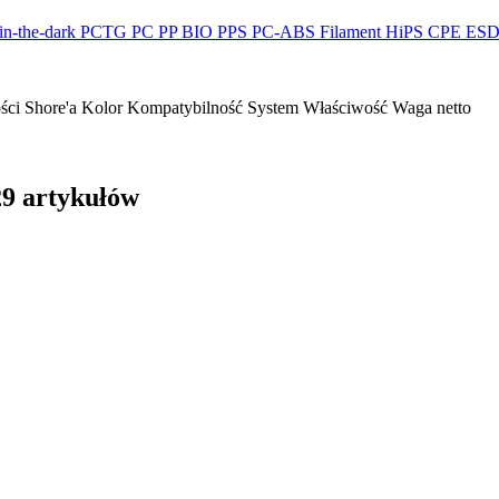
n-the-dark
PCTG
PC
PP
BIO
PPS
PC-ABS
Filament HiPS
CPE
ES
ści Shore'a
Kolor
Kompatybilność
System
Właściwość
Waga netto
29 artykułów