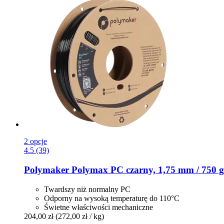
2 opcje
4.5 (39)
Polymaker
Polymax PC czarny, 1,75 mm / 750 g
Twardszy niż normalny PC
Odporny na wysoką temperaturę do 110°C
Świetne właściwości mechaniczne
204,00 zł
(272,00 zł / kg)