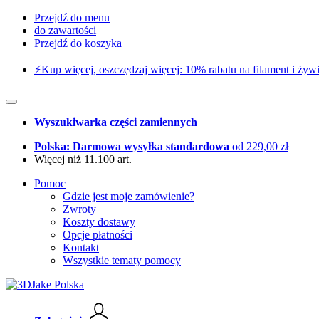
Przejdź do menu
do zawartości
Przejdź do koszyka
⚡️Kup więcej, oszczędzaj więcej: 10% rabatu na filament i żywi
Wyszukiwarka części zamiennych
Polska: Darmowa wysyłka standardowa
od 229,00 zł
Więcej niż 11.100 art.
Pomoc
Gdzie jest moje zamówienie?
Zwroty
Koszty dostawy
Opcje płatności
Kontakt
Wszystkie tematy pomocy