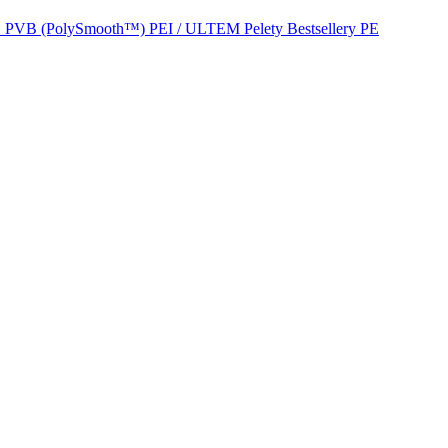
D
PVB (PolySmooth™)
PEI / ULTEM
Pelety
Bestsellery
PE