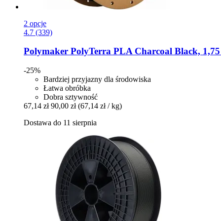
2 opcje
4.7 (339)
Polymaker
PolyTerra PLA Charcoal Black, 1,75
-25%
Bardziej przyjazny dla środowiska
Łatwa obróbka
Dobra sztywność
67,14 zł
90,00 zł
(67,14 zł / kg)
Dostawa do 11 sierpnia