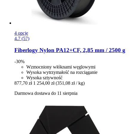
4 opcje
4.7 (57)
Fiberlogy
Nylon PA12+CF, 2,85 mm / 2500 g
-30%
Wzmocniony włóknami węglowymi
Wysoka wytrzymałość na rozciąganie
Wysoka sztywność
877,70 zł
1 254,00 zł
(351,08 zł / kg)
Darmowa dostawa do 11 sierpnia