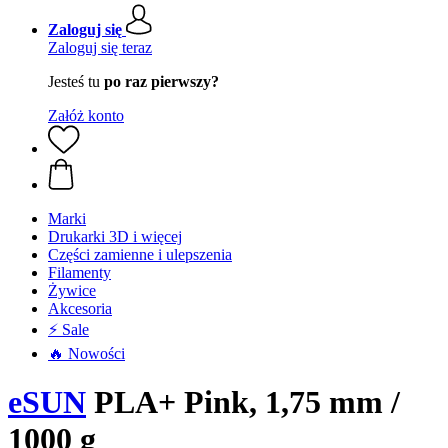
Zaloguj się
Zaloguj się teraz
Jesteś tu
po raz pierwszy?
Załóż konto
Marki
Drukarki 3D i więcej
Części zamienne i ulepszenia
Filamenty
Żywice
Akcesoria
⚡ Sale
🔥 Nowości
eSUN
PLA+ Pink, 1,75 mm /
1000 g