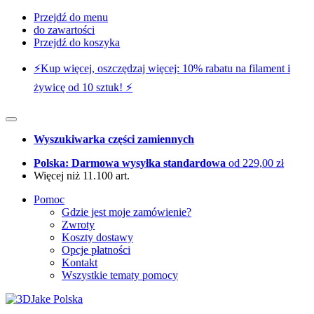
Przejdź do menu
do zawartości
Przejdź do koszyka
⚡️Kup więcej, oszczędzaj więcej: 10% rabatu na filament i
żywicę od 10 sztuk! ⚡️
Wyszukiwarka części zamiennych
Polska: Darmowa wysyłka standardowa
od 229,00 zł
Więcej niż 11.100 art.
Pomoc
Gdzie jest moje zamówienie?
Zwroty
Koszty dostawy
Opcje płatności
Kontakt
Wszystkie tematy pomocy