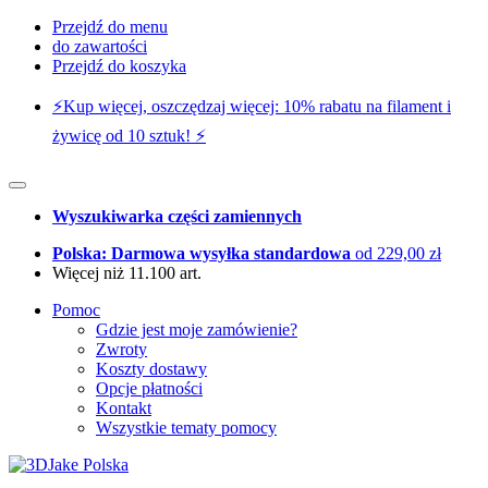
Przejdź do menu
do zawartości
Przejdź do koszyka
⚡️Kup więcej, oszczędzaj więcej: 10% rabatu na filament i
żywicę od 10 sztuk! ⚡️
Wyszukiwarka części zamiennych
Polska: Darmowa wysyłka standardowa
od 229,00 zł
Więcej niż 11.100 art.
Pomoc
Gdzie jest moje zamówienie?
Zwroty
Koszty dostawy
Opcje płatności
Kontakt
Wszystkie tematy pomocy