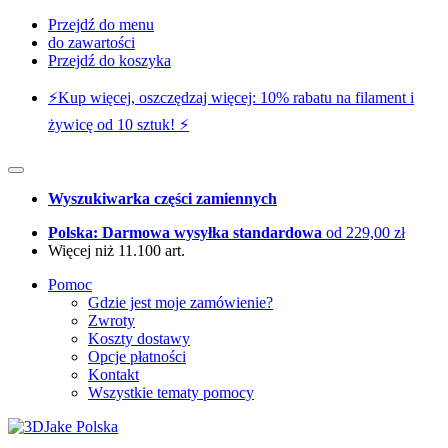
Przejdź do menu
do zawartości
Przejdź do koszyka
⚡️Kup więcej, oszczędzaj więcej: 10% rabatu na filament i
żywicę od 10 sztuk! ⚡️
Wyszukiwarka części zamiennych
Polska: Darmowa wysyłka standardowa
od 229,00 zł
Więcej niż 11.100 art.
Pomoc
Gdzie jest moje zamówienie?
Zwroty
Koszty dostawy
Opcje płatności
Kontakt
Wszystkie tematy pomocy