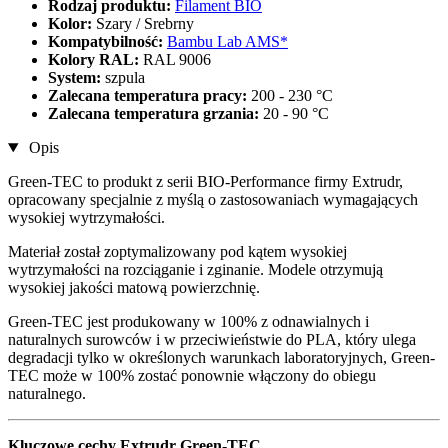
Rodzaj produktu:
Filament BIO
Kolor:
Szary / Srebrny
Kompatybilność:
Bambu Lab AMS*
Kolory RAL:
RAL 9006
System:
szpula
Zalecana temperatura pracy:
200 - 230 °C
Zalecana temperatura grzania:
20 - 90 °C
Opis
Green-TEC to produkt z serii BIO-Performance firmy Extrudr,
opracowany specjalnie z myślą o zastosowaniach wymagających
wysokiej wytrzymałości.
Materiał został zoptymalizowany pod kątem wysokiej
wytrzymałości na rozciąganie i zginanie. Modele otrzymują
wysokiej jakości matową powierzchnię.
Green-TEC jest produkowany w 100% z odnawialnych i
naturalnych surowców i w przeciwieństwie do PLA, który ulega
degradacji tylko w określonych warunkach laboratoryjnych, Green-
TEC może w 100% zostać ponownie włączony do obiegu
naturalnego.
Kluczowe cechy Extrudr Green-TEC