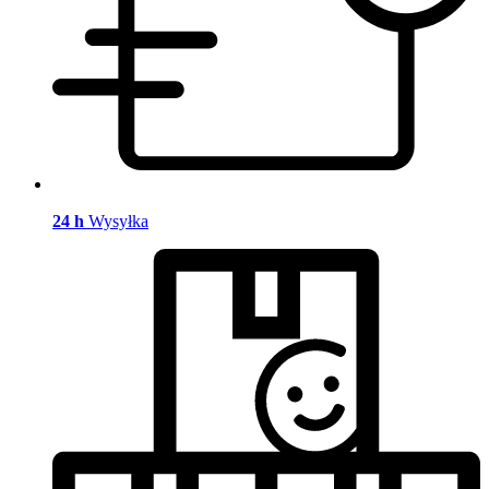
24 h
Wysyłka