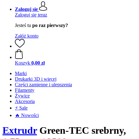
Zaloguj się
Zaloguj się teraz
Jesteś tu
po raz pierwszy?
Załóż konto
Koszyk
0,00 zł
Marki
Drukarki 3D i więcej
Części zamienne i ulepszenia
Filamenty
Żywice
Akcesoria
⚡ Sale
🔥 Nowości
Extrudr
Green-TEC srebrny,