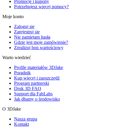
Promocje i kupony
Potrzebujesz więcej pomocy?
Moje konto
Zaloguj się
Zarejestruj się
Nie pamiętam hasła
Gdzie jest moje zamówienie?
Zrealizuj bon wartościowy
Warto wiedzieć
Profile materiałów 3DJake
Poradnik
Kup więcej i zaoszczędź
Program partnerski
Druk 3D FAQ
Support dla FabLabs
Jak dbamy o środowisko
O 3DJake
Nasza grupa
Kontakt