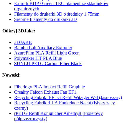
Extrudr BDP / Green-TEC filament ze składników
organicznych
Filamenty do drukarki 3D o średnicy 1,75mm
Srebrne filamenty do drukarki 3D
Odkryj 3DJake:
3DJAKE
Bambu Lab Auxiliary Extruder
AzureFilm PLA Refill Light Green
Polymaker HT-PLA Blue
SUNLU PETG Carbon Fiber Black
Nowości:
Fiberlogy PLA Impact Refill Graphite
Creality Falcon Exhaust Fan EF1
Recycling Fabrik rPETG Refill Witziger Wal (Jasnoszary)
Recycling Fabrik rPLA Funkelnde Nacht (Błyszczący
czarny)
rPETG Refill Königlicher Amethyst (Fioletowy
półprzezroczysty)