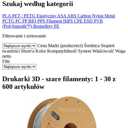
Szukaj według kategorii
PLA
PET / PETG
Elastyczny
ASA
ABS
Carbon
Nylon
Metal
PCTG
PC
PP
BIO
PPS
Filament HiPS
CPE
ESD
PVB
(PolySmooth™)
Bestsellery
PE
Filtrowanie i sortowanie
Cena
Marki (producenci)
Średnica
Stopień
twardości Shore'a
Kolor
Kompatybilność
System
Właściwość
Waga
netto
Filtr
Drukarki 3D - szare filamenty: 1 - 30 z
600 artykułów