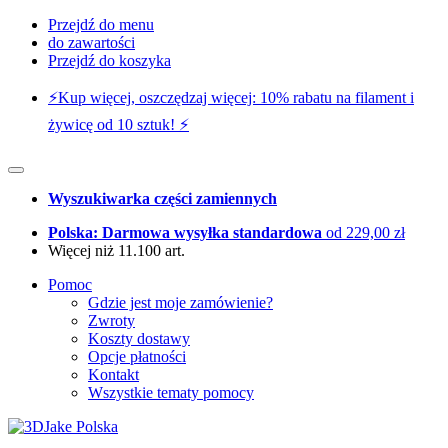
Przejdź do menu
do zawartości
Przejdź do koszyka
⚡️Kup więcej, oszczędzaj więcej: 10% rabatu na filament i
żywicę od 10 sztuk! ⚡️
Wyszukiwarka części zamiennych
Polska: Darmowa wysyłka standardowa
od 229,00 zł
Więcej niż 11.100 art.
Pomoc
Gdzie jest moje zamówienie?
Zwroty
Koszty dostawy
Opcje płatności
Kontakt
Wszystkie tematy pomocy