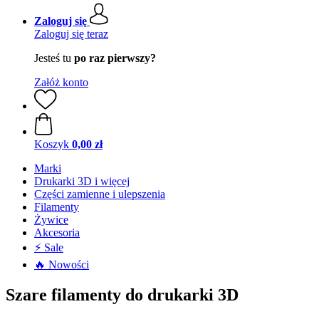
Zaloguj się
Zaloguj się teraz
Jesteś tu
po raz pierwszy?
Załóż konto
Koszyk
0,00 zł
Marki
Drukarki 3D i więcej
Części zamienne i ulepszenia
Filamenty
Żywice
Akcesoria
⚡ Sale
🔥 Nowości
Szare filamenty do drukarki 3D