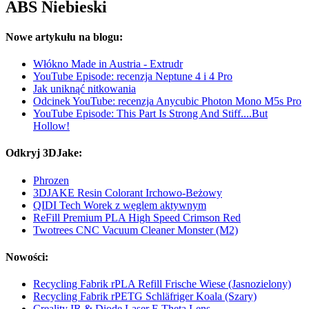
ABS Niebieski
Nowe artykułu na blogu:
Włókno Made in Austria - Extrudr
YouTube Episode: recenzja Neptune 4 i 4 Pro
Jak uniknąć nitkowania
Odcinek YouTube: recenzja Anycubic Photon Mono M5s Pro
YouTube Episode: This Part Is Strong And Stiff....But
Hollow!
Odkryj 3DJake:
Phrozen
3DJAKE Resin Colorant Irchowo-Beżowy
QIDI Tech Worek z węglem aktywnym
ReFill Premium PLA High Speed Crimson Red
Twotrees CNC Vacuum Cleaner Monster (M2)
Nowości:
Recycling Fabrik rPLA Refill Frische Wiese (Jasnozielony)
Recycling Fabrik rPETG Schläfriger Koala (Szary)
Creality IR & Diode Laser F-Theta Lens