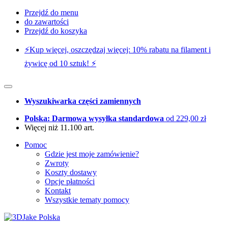
Przejdź do menu
do zawartości
Przejdź do koszyka
⚡️Kup więcej, oszczędzaj więcej: 10% rabatu na filament i
żywicę od 10 sztuk! ⚡️
Wyszukiwarka części zamiennych
Polska: Darmowa wysyłka standardowa
od 229,00 zł
Więcej niż 11.100 art.
Pomoc
Gdzie jest moje zamówienie?
Zwroty
Koszty dostawy
Opcje płatności
Kontakt
Wszystkie tematy pomocy