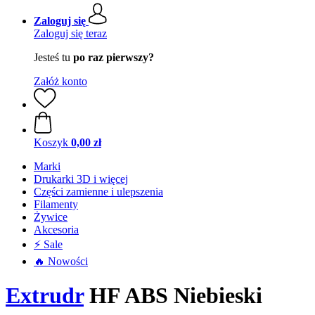
Zaloguj się
Zaloguj się teraz
Jesteś tu
po raz pierwszy?
Załóż konto
Koszyk
0,00 zł
Marki
Drukarki 3D i więcej
Części zamienne i ulepszenia
Filamenty
Żywice
Akcesoria
⚡ Sale
🔥 Nowości
Extrudr
HF ABS Niebieski