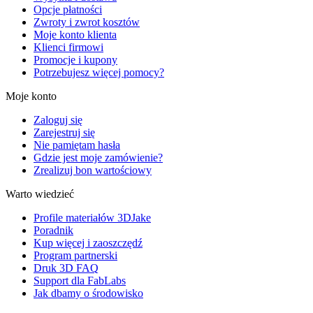
Opcje płatności
Zwroty i zwrot kosztów
Moje konto klienta
Klienci firmowi
Promocje i kupony
Potrzebujesz więcej pomocy?
Moje konto
Zaloguj się
Zarejestruj się
Nie pamiętam hasła
Gdzie jest moje zamówienie?
Zrealizuj bon wartościowy
Warto wiedzieć
Profile materiałów 3DJake
Poradnik
Kup więcej i zaoszczędź
Program partnerski
Druk 3D FAQ
Support dla FabLabs
Jak dbamy o środowisko