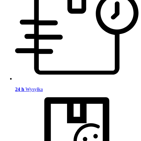
24 h
Wysyłka