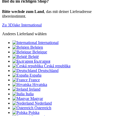
Bist du im richtigen Shop?
Bitte wechsle zum Land
, das mit deiner Lieferadresse
übereinstimmt.
Zu 3DJake International
Anderes Lieferland wählen
International
Belgien
Belgique
België
България
Česká republika
Deutschland
España
France
Hrvatska
Ireland
Italia
Magyar
Nederland
Österreich
Polska