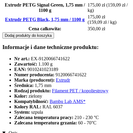
Extrudr PETG Signal Green, 1,75 mm /
175,00 zł
(159,09 zł /
1100 g
kg)
175,00 zł
Extrudr PETG Black, 1,75 mm / 1100 g
(159,09 zł / kg)
Cena całkowita:
350,00 zł
Dodaj produkty do koszyka
Informacje i dane techniczne produktu:
Nr art.:
EX-9120066741622
Zawartość:
1.100 g
EAN:
9010241023189
Numer producenta:
9120066741622
Marka (producent):
Extrudr
Średnica:
1,75 mm
Rodzaj produktu:
Filament PET / kopoliestrowy
Kolor:
zielony
Kompatybilność:
Bambu Lab AMS*
Kolory RAL:
RAL 6037
System:
szpula
Zalecana temperatura pracy:
210 - 230 °C
Zalecana temperatura grzania:
60 - 70°C
Opis