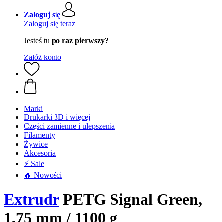
Zaloguj się
Zaloguj się teraz
Jesteś tu
po raz pierwszy?
Załóż konto
Marki
Drukarki 3D i więcej
Części zamienne i ulepszenia
Filamenty
Żywice
Akcesoria
⚡ Sale
🔥 Nowości
Extrudr
PETG Signal Green,
1,75 mm / 1100 g