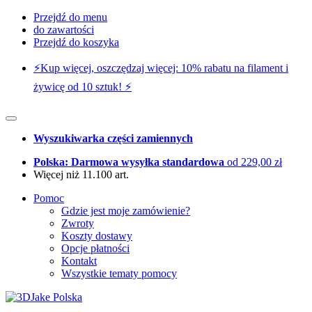
Przejdź do menu
do zawartości
Przejdź do koszyka
⚡️Kup więcej, oszczędzaj więcej: 10% rabatu na filament i
żywicę od 10 sztuk! ⚡️
Wyszukiwarka części zamiennych
Polska: Darmowa wysyłka standardowa
od 229,00 zł
Więcej niż 11.100 art.
Pomoc
Gdzie jest moje zamówienie?
Zwroty
Koszty dostawy
Opcje płatności
Kontakt
Wszystkie tematy pomocy