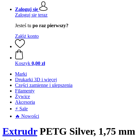
Zaloguj się
Zaloguj się teraz
Jesteś tu
po raz pierwszy?
Załóż konto
Koszyk
0,00 zł
Marki
Drukarki 3D i więcej
Części zamienne i ulepszenia
Filamenty
Żywice
Akcesoria
⚡ Sale
🔥 Nowości
Extrudr
PETG Silver, 1,75 mm