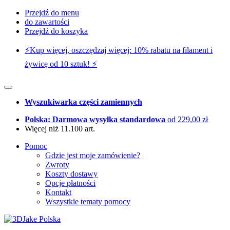
Przejdź do menu
do zawartości
Przejdź do koszyka
⚡️Kup więcej, oszczędzaj więcej: 10% rabatu na filament i
żywicę od 10 sztuk! ⚡️
Wyszukiwarka części zamiennych
Polska: Darmowa wysyłka standardowa
od 229,00 zł
Więcej niż 11.100 art.
Pomoc
Gdzie jest moje zamówienie?
Zwroty
Koszty dostawy
Opcje płatności
Kontakt
Wszystkie tematy pomocy