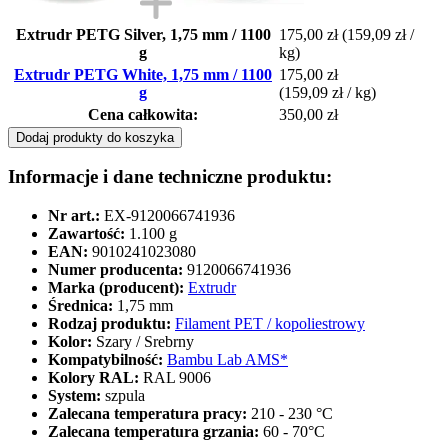
Extrudr PETG Silver, 1,75 mm / 1100
175,00 zł
(159,09 zł /
g
kg)
Extrudr PETG White, 1,75 mm / 1100
175,00 zł
g
(159,09 zł / kg)
Cena całkowita:
350,00 zł
Dodaj produkty do koszyka
Informacje i dane techniczne produktu:
Nr art.:
EX-9120066741936
Zawartość:
1.100 g
EAN:
9010241023080
Numer producenta:
9120066741936
Marka (producent):
Extrudr
Średnica:
1,75 mm
Rodzaj produktu:
Filament PET / kopoliestrowy
Kolor:
Szary / Srebrny
Kompatybilność:
Bambu Lab AMS*
Kolory RAL:
RAL 9006
System:
szpula
Zalecana temperatura pracy:
210 - 230 °C
Zalecana temperatura grzania:
60 - 70°C