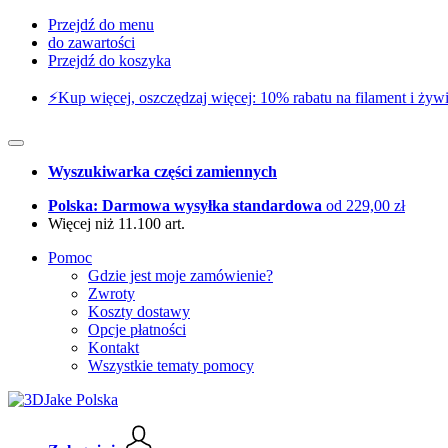
Przejdź do menu
do zawartości
Przejdź do koszyka
⚡️Kup więcej, oszczędzaj więcej: 10% rabatu na filament i żywi
Wyszukiwarka części zamiennych
Polska: Darmowa wysyłka standardowa
od 229,00 zł
Więcej niż 11.100 art.
Pomoc
Gdzie jest moje zamówienie?
Zwroty
Koszty dostawy
Opcje płatności
Kontakt
Wszystkie tematy pomocy