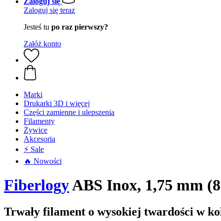
Zaloguj się
Zaloguj się teraz
Jesteś tu
po raz pierwszy?
Załóż konto
Marki
Drukarki 3D i więcej
Części zamienne i ulepszenia
Filamenty
Żywice
Akcesoria
⚡ Sale
🔥 Nowości
Fiberlogy
ABS Inox, 1,75 mm (8
Trwały filament o wysokiej twardości w kol