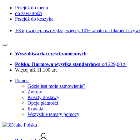
Przejdź do menu
do zawartości
Przejdź do koszyka
⚡️Kup więcej, oszczędzaj więcej: 10% rabatu na filament i żywi
Wyszukiwarka części zamiennych
Polska: Darmowa wysyłka standardowa
od 229,00 zł
Więcej niż 11.100 art.
Pomoc
Gdzie jest moje zamówienie?
Zwroty
Koszty dostawy
Opcje płatności
Kontakt
Wszystkie tematy pomocy