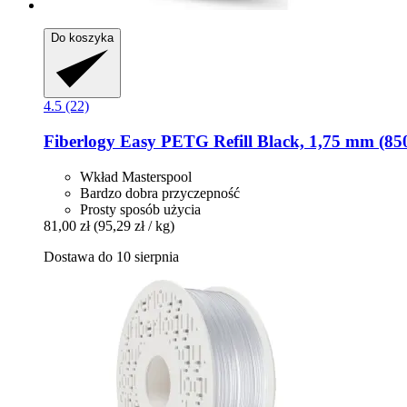
Do koszyka
4.5 (22)
Fiberlogy
Easy PETG Refill Black, 1,75 mm (850
Wkład Masterspool
Bardzo dobra przyczepność
Prosty sposób użycia
81,00 zł
(95,29 zł / kg)
Dostawa do 10 sierpnia