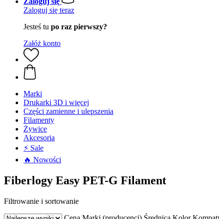
Zaloguj się
Zaloguj się teraz
Jesteś tu
po raz pierwszy?
Załóż konto
Marki
Drukarki 3D i więcej
Części zamienne i ulepszenia
Filamenty
Żywice
Akcesoria
⚡ Sale
🔥 Nowości
Fiberlogy Easy PET-G Filament
Filtrowanie i sortowanie
Cena
Marki (producenci)
Średnica
Kolor
Kompaty