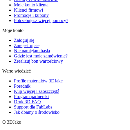
Moje konto klienta
Klienci firmowi
Promocje i kupony
Potrzebujesz więcej pomocy?
Moje konto
Zaloguj się
Zarejestruj się
Nie pamiętam hasła
Gdzie jest moje zamówienie?
Zrealizuj bon wartościowy
Warto wiedzieć
Profile materiałów 3DJake
Poradnik
Kup więcej i zaoszczędź
Program partnerski
Druk 3D FAQ
Support dla FabLabs
Jak dbamy o środowisko
O 3DJake