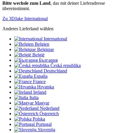
Bitte wechsle zum Land
, das mit deiner Lieferadresse
übereinstimmt.
Zu 3DJake International
Anderes Lieferland wählen
International
Belgien
Belgique
België
България
Česká republika
Deutschland
España
France
Hrvatska
Ireland
Italia
Magyar
Nederland
Österreich
Polska
Portugal
Slovenija