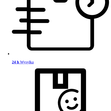
24 h
Wysyłka