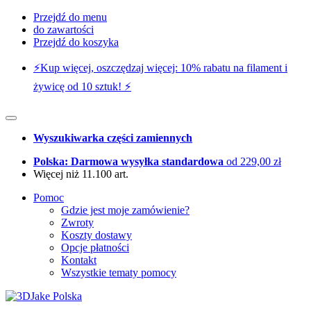
Przejdź do menu
do zawartości
Przejdź do koszyka
⚡️Kup więcej, oszczędzaj więcej: 10% rabatu na filament i
żywicę od 10 sztuk! ⚡️
Wyszukiwarka części zamiennych
Polska: Darmowa wysyłka standardowa
od 229,00 zł
Więcej niż 11.100 art.
Pomoc
Gdzie jest moje zamówienie?
Zwroty
Koszty dostawy
Opcje płatności
Kontakt
Wszystkie tematy pomocy