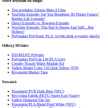
Nowe artykułu na blogu:
Test produktu: Elegoo Mars 4 Ultra
YouTube Episode: Are You Breathing 3D Printer Fumes?
Bambu Lab Upgrade!
Direct-Extruder vs. Bowden-Extruder
YouTube Episode: This Part Is Strong And Stiff....But
Hollow!
Polymaker PolySonic PLA: Szybki druk wysokiej jakości
Odkryj 3DJake:
DIAMANT Polymer
Polymaker PolyLite LW-PLA Grey
Creality Nozzle Wiper Module Kit
Vallejo Model Color 116 Dark Yellow (978)
Revopoint Marker Tape
Nowości:
Prusament PVB Dark Blue (NFC)
Recycling Fabrik rPETG Sturer Esel (Szary)
Vallejo Diamond File Set
Prusament PLA Blend Pearl White (NFC)