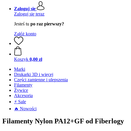
Zaloguj się
Zaloguj się teraz
Jesteś tu
po raz pierwszy?
Załóż konto
Koszyk
0,00 zł
Marki
Drukarki 3D i więcej
Części zamienne i ulepszenia
Filamenty
Żywice
Akcesoria
⚡ Sale
🔥 Nowości
Filamenty Nylon PA12+GF od Fiberlogy