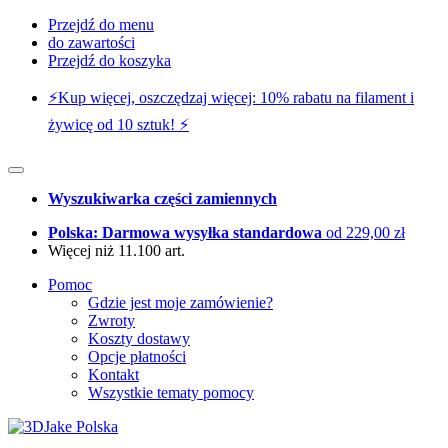
Przejdź do menu
do zawartości
Przejdź do koszyka
⚡️Kup więcej, oszczędzaj więcej: 10% rabatu na filament i
żywicę od 10 sztuk! ⚡️
Wyszukiwarka części zamiennych
Polska: Darmowa wysyłka standardowa
od 229,00 zł
Więcej niż 11.100 art.
Pomoc
Gdzie jest moje zamówienie?
Zwroty
Koszty dostawy
Opcje płatności
Kontakt
Wszystkie tematy pomocy