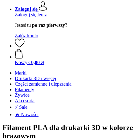
Zaloguj się
Zaloguj się teraz
Jesteś tu
po raz pierwszy?
Załóż konto
Koszyk
0,00 zł
Marki
Drukarki 3D i więcej
Części zamienne i ulepszenia
Filamenty
Żywice
Akcesoria
⚡ Sale
🔥 Nowości
Filament PLA dla drukarki 3D w kolorze
brązowym