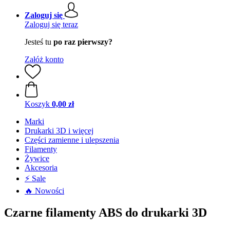
Zaloguj się
Zaloguj się teraz
Jesteś tu
po raz pierwszy?
Załóż konto
Koszyk
0,00 zł
Marki
Drukarki 3D i więcej
Części zamienne i ulepszenia
Filamenty
Żywice
Akcesoria
⚡ Sale
🔥 Nowości
Czarne filamenty ABS do drukarki 3D