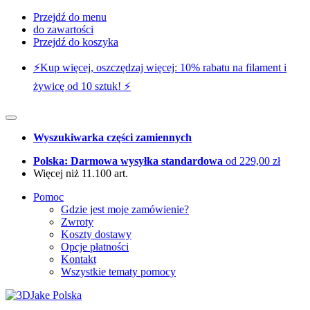
Przejdź do menu
do zawartości
Przejdź do koszyka
⚡️Kup więcej, oszczędzaj więcej: 10% rabatu na filament i
żywicę od 10 sztuk! ⚡️
Wyszukiwarka części zamiennych
Polska: Darmowa wysyłka standardowa
od 229,00 zł
Więcej niż 11.100 art.
Pomoc
Gdzie jest moje zamówienie?
Zwroty
Koszty dostawy
Opcje płatności
Kontakt
Wszystkie tematy pomocy