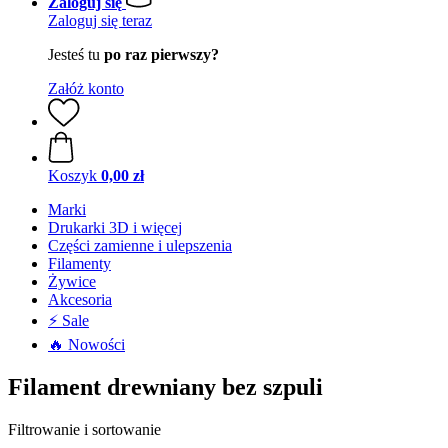
Zaloguj się
Zaloguj się teraz
Jesteś tu
po raz pierwszy?
Załóż konto
Koszyk
0,00 zł
Marki
Drukarki 3D i więcej
Części zamienne i ulepszenia
Filamenty
Żywice
Akcesoria
⚡ Sale
🔥 Nowości
Filament drewniany bez szpuli
Filtrowanie i sortowanie