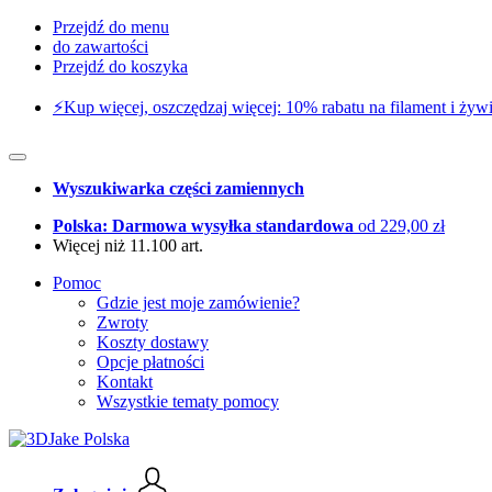
Przejdź do menu
do zawartości
Przejdź do koszyka
⚡️Kup więcej, oszczędzaj więcej: 10% rabatu na filament i żywi
Wyszukiwarka części zamiennych
Polska: Darmowa wysyłka standardowa
od 229,00 zł
Więcej niż 11.100 art.
Pomoc
Gdzie jest moje zamówienie?
Zwroty
Koszty dostawy
Opcje płatności
Kontakt
Wszystkie tematy pomocy