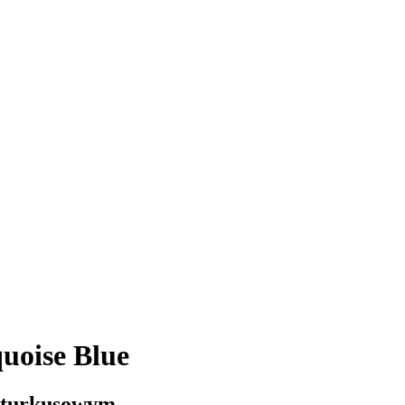
uoise Blue
o-turkusowym