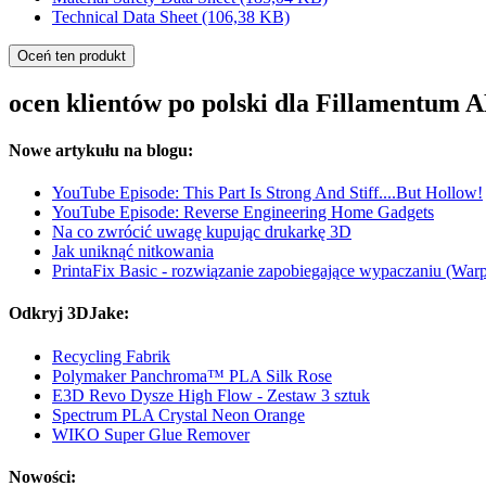
Technical Data Sheet
(106,38 KB)
Oceń ten produkt
ocen klientów po polski dla Fillamentum A
Nowe artykułu na blogu:
YouTube Episode: This Part Is Strong And Stiff....But Hollow!
YouTube Episode: Reverse Engineering Home Gadgets
Na co zwrócić uwagę kupując drukarkę 3D
Jak uniknąć nitkowania
PrintaFix Basic - rozwiązanie zapobiegające wypaczaniu (War
Odkryj 3DJake:
Recycling Fabrik
Polymaker Panchroma™ PLA Silk Rose
E3D Revo Dysze High Flow - Zestaw 3 sztuk
Spectrum PLA Crystal Neon Orange
WIKO Super Glue Remover
Nowości: