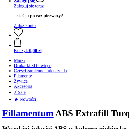
Zaloguj się
Zaloguj się teraz
Jesteś tu
po raz pierwszy?
Załóż konto
Koszyk
0,00 zł
Marki
Drukarki 3D i więcej
Części zamienne i ulepszenia
Filamenty
Żywice
Akcesoria
⚡ Sale
🔥 Nowości
Fillamentum
ABS Extrafill Turq
Wysokiej jakości ABS w kolorze niebiesk