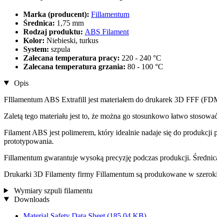
Marka (producent):
Fillamentum
Średnica:
1,75 mm
Rodzaj produktu:
ABS Filament
Kolor:
Niebieski, turkus
System:
szpula
Zalecana temperatura pracy:
220 - 240 °C
Zalecana temperatura grzania:
80 - 100 °C
Opis
FIllamentum ABS Extrafill jest materiałem do drukarek 3D FFF (FD
Zaletą tego materiału jest to, że można go stosunkowo łatwo stosow
Filament ABS jest polimerem, który idealnie nadaje się do produkcj
prototypowania.
Fillamentum gwarantuje wysoką precyzję podczas produkcji. Średnica 
Drukarki 3D Filamenty firmy Fillamentum są produkowane w szerok
Wymiary szpuli filamentu
Downloads
Material Safety Data Sheet
(185,04 KB)