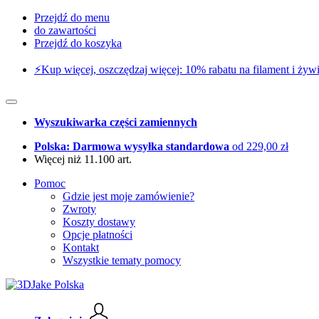
Przejdź do menu
do zawartości
Przejdź do koszyka
⚡️Kup więcej, oszczędzaj więcej: 10% rabatu na filament i żywi
Wyszukiwarka części zamiennych
Polska: Darmowa wysyłka standardowa
od 229,00 zł
Więcej niż 11.100 art.
Pomoc
Gdzie jest moje zamówienie?
Zwroty
Koszty dostawy
Opcje płatności
Kontakt
Wszystkie tematy pomocy