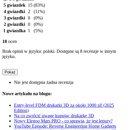
5 gwiazdek
15
(83%)
4 gwiazdki
2
(11%)
3 gwiazdki
0
(0%)
2 gwiazdki
0
(0%)
1 gwiazdka
1
(5%)
18
ocen
Brak opinii w języku: polski. Dostępne są 8 recenzje w innym
języku.
Pokaż
Nie jest dostępna żadna recenzja
Nowe artykułu na blogu:
Entry-level FDM drukarki 3D za około 1000 zł! (2025
Edition)
Na co zwrócić uwagę kupując drukarkę 3D
Nowy Elegoo Mars PRO - co sprawia, że jest lepszy?
YouTube Episode: Reverse Engineering Home Gadgets