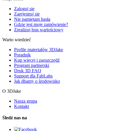
Zaloguj się
Zarejestruj się
Nie pamiętam hasła
Gdzie jest moje zamówienie?
Zrealizuj bon wartościowy
Warto wiedzieć
Profile materiałów 3DJake
Poradnik
Kup więcej i zaoszczędź
Program partnerski
Druk 3D FAQ
Support dla FabLabs
Jak dbamy o środowisko
O 3DJake
Nasza grupa
Kontakt
Śledź nas na