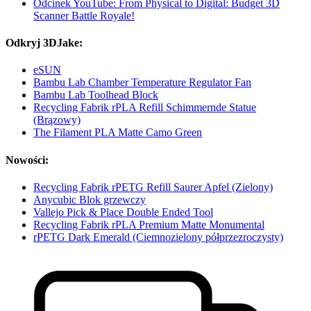
Odcinek YouTube: From Physical to Digital: Budget 3D
Scanner Battle Royale!
Odkryj 3DJake:
eSUN
Bambu Lab Chamber Temperature Regulator Fan
Bambu Lab Toolhead Block
Recycling Fabrik rPLA Refill Schimmernde Statue
(Brązowy)
The Filament PLA Matte Camo Green
Nowości:
Recycling Fabrik rPETG Refill Saurer Apfel (Zielony)
Anycubic Blok grzewczy
Vallejo Pick & Place Double Ended Tool
Recycling Fabrik rPLA Premium Matte Monumental
rPETG Dark Emerald (Ciemnozielony półprzezroczysty)