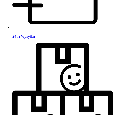
24 h
Wysyłka