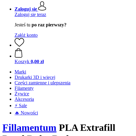
Zaloguj się
Zaloguj się teraz
Jesteś tu
po raz pierwszy?
Załóż konto
Koszyk
0,00 zł
Marki
Drukarki 3D i więcej
Części zamienne i ulepszenia
Filamenty
Żywice
Akcesoria
⚡ Sale
🔥 Nowości
Fillamentum
PLA Extrafill