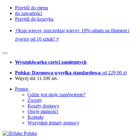
Przejdź do menu
do zawartości
Przejdź do koszyka
⚡️Kup więcej, oszczędzaj więcej: 10% rabatu na filament i
żywicę od 10 sztuk! ⚡️
Wyszukiwarka części zamiennych
Polska: Darmowa wysyłka standardowa
od 229,00 zł
Więcej niż 11.100 art.
Pomoc
Gdzie jest moje zamówienie?
Zwroty
Koszty dostawy
Opcje płatności
Kontakt
Wszystkie tematy pomocy