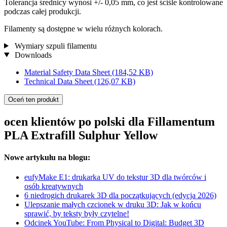
Tolerancja średnicy wynosi +/- 0,05 mm, co jest ściśle kontrolowane
podczas całej produkcji.
Filamenty są dostępne w wielu różnych kolorach.
Wymiary szpuli filamentu
Downloads
Material Safety Data Sheet
(184,52 KB)
Technical Data Sheet
(126,07 KB)
Oceń ten produkt
ocen klientów po polski dla Fillamentum
PLA Extrafill Sulphur Yellow
Nowe artykułu na blogu:
eufyMake E1: drukarka UV do tekstur 3D dla twórców i
osób kreatywnych
6 niedrogich drukarek 3D dla początkujących (edycja 2026)
Ulepszanie małych czcionek w druku 3D: Jak w końcu
sprawić, by teksty były czytelne!
Odcinek YouTube: From Physical to Digital: Budget 3D