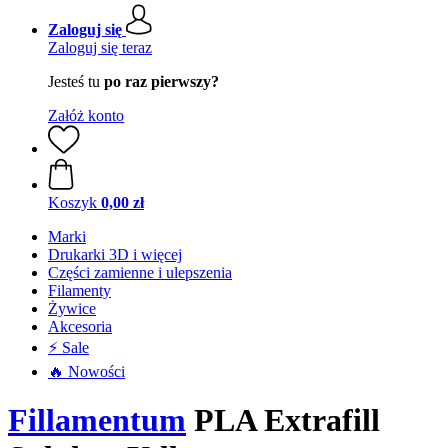
Zaloguj się
Zaloguj się teraz
Jesteś tu
po raz pierwszy?
Załóż konto
Koszyk
0,00 zł
Marki
Drukarki 3D i więcej
Części zamienne i ulepszenia
Filamenty
Żywice
Akcesoria
⚡ Sale
🔥 Nowości
Fillamentum
PLA Extrafill