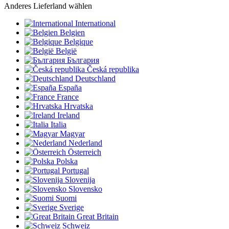
Anderes Lieferland wählen
International
Belgien
Belgique
België
България
Česká republika
Deutschland
España
France
Hrvatska
Ireland
Italia
Magyar
Nederland
Österreich
Polska
Portugal
Slovenija
Slovensko
Suomi
Sverige
Great Britain
Schweiz