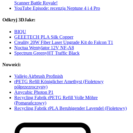
Scanner Battle Royale!
YouTube Episode: recenzja Neptune 4 i 4 Pro
Odkryj 3DJake:
BIQU
GEEETECH PLA Silk Copper
Creality 20W Fiber Laser Upgrade Kit do Falcon T1
Noctua Wentylator 12V NF-A8
Spectrum GreenyHT Traffic Black
Nowości:
Vallejo Airbrush Profinish
rPETG Refill Königlicher Amethyst (Fioletowy
półprzezroczysty)
Anycubic Photon P1
Recycling Fabrik rPETG Refill Volle Möhre
(Pomarańczowy)
Recycling Fabrik rPLA Beruhigender Lavendel (Fioletowy)