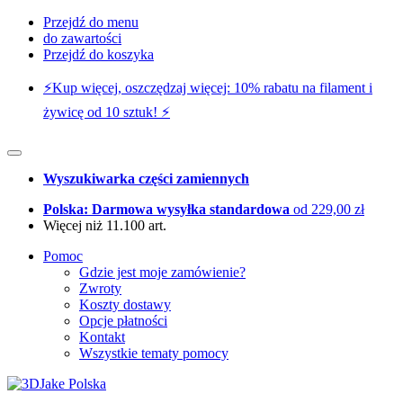
Przejdź do menu
do zawartości
Przejdź do koszyka
⚡️Kup więcej, oszczędzaj więcej: 10% rabatu na filament i
żywicę od 10 sztuk! ⚡️
Wyszukiwarka części zamiennych
Polska: Darmowa wysyłka standardowa
od 229,00 zł
Więcej niż 11.100 art.
Pomoc
Gdzie jest moje zamówienie?
Zwroty
Koszty dostawy
Opcje płatności
Kontakt
Wszystkie tematy pomocy