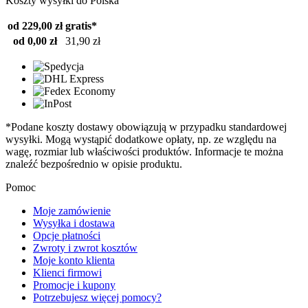
Koszty wysyłki do Polska
od 229,00 zł
gratis*
od 0,00 zł
31,90 zł
*Podane koszty dostawy obowiązują w przypadku standardowej
wysyłki. Mogą wystąpić dodatkowe opłaty, np. ze względu na
wagę, rozmiar lub właściwości produktów. Informacje te można
znaleźć bezpośrednio w opisie produktu.
Pomoc
Moje zamówienie
Wysyłka i dostawa
Opcje płatności
Zwroty i zwrot kosztów
Moje konto klienta
Klienci firmowi
Promocje i kupony
Potrzebujesz więcej pomocy?