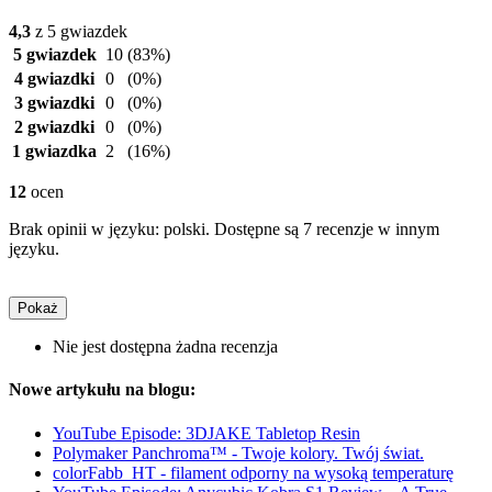
4,3
z 5 gwiazdek
5 gwiazdek
10
(83%)
4 gwiazdki
0
(0%)
3 gwiazdki
0
(0%)
2 gwiazdki
0
(0%)
1 gwiazdka
2
(16%)
12
ocen
Brak opinii w języku: polski. Dostępne są 7 recenzje w innym
języku.
Pokaż
Nie jest dostępna żadna recenzja
Nowe artykułu na blogu:
YouTube Episode: 3DJAKE Tabletop Resin
Polymaker Panchroma™ - Twoje kolory. Twój świat.
colorFabb_HT - filament odporny na wysoką temperaturę