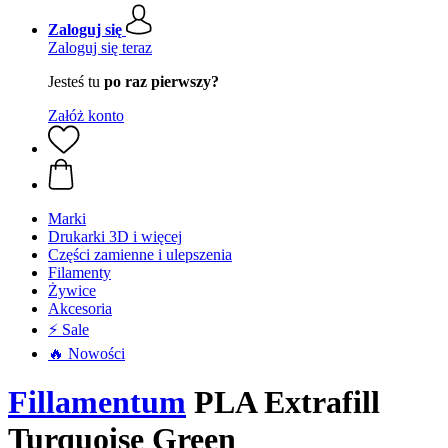
Zaloguj się
Zaloguj się teraz
Jesteś tu
po raz pierwszy?
Załóż konto
Marki
Drukarki 3D i więcej
Części zamienne i ulepszenia
Filamenty
Żywice
Akcesoria
⚡ Sale
🔥 Nowości
Fillamentum
PLA Extrafill
Turquoise Green