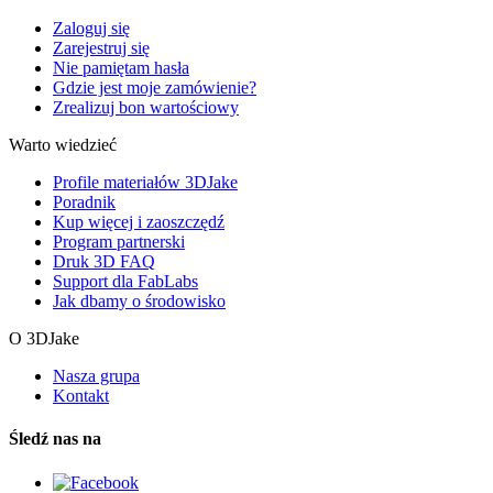
Zaloguj się
Zarejestruj się
Nie pamiętam hasła
Gdzie jest moje zamówienie?
Zrealizuj bon wartościowy
Warto wiedzieć
Profile materiałów 3DJake
Poradnik
Kup więcej i zaoszczędź
Program partnerski
Druk 3D FAQ
Support dla FabLabs
Jak dbamy o środowisko
O 3DJake
Nasza grupa
Kontakt
Śledź nas na