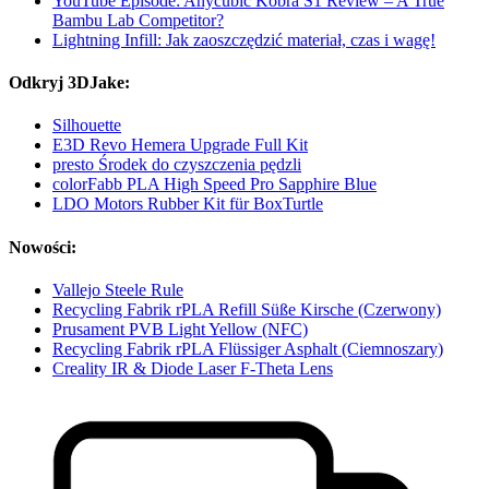
YouTube Episode: Anycubic Kobra S1 Review – A True
Bambu Lab Competitor?
Lightning Infill: Jak zaoszczędzić materiał, czas i wagę!
Odkryj 3DJake:
Silhouette
E3D Revo Hemera Upgrade Full Kit
presto Środek do czyszczenia pędzli
colorFabb PLA High Speed Pro Sapphire Blue
LDO Motors Rubber Kit für BoxTurtle
Nowości:
Vallejo Steele Rule
Recycling Fabrik rPLA Refill Süße Kirsche (Czerwony)
Prusament PVB Light Yellow (NFC)
Recycling Fabrik rPLA Flüssiger Asphalt (Ciemnoszary)
Creality IR & Diode Laser F-Theta Lens