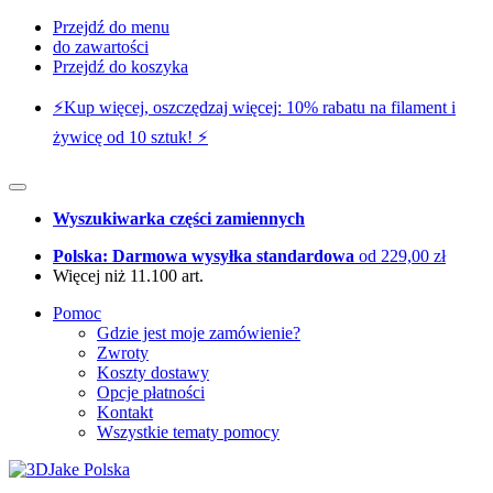
Przejdź do menu
do zawartości
Przejdź do koszyka
⚡️Kup więcej, oszczędzaj więcej: 10% rabatu na filament i
żywicę od 10 sztuk! ⚡️
Wyszukiwarka części zamiennych
Polska: Darmowa wysyłka standardowa
od 229,00 zł
Więcej niż 11.100 art.
Pomoc
Gdzie jest moje zamówienie?
Zwroty
Koszty dostawy
Opcje płatności
Kontakt
Wszystkie tematy pomocy