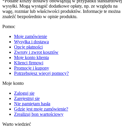
*Podane koszty dostawy obowiązują w przypadku standardowej
wysyłki. Mogą wystąpić dodatkowe opłaty, np. ze względu na
wagę, rozmiar lub właściwości produktów. Informacje te można
znaleźć bezpośrednio w opisie produktu.
Pomoc
Moje zamówienie
Wysyłka i dostawa
Opcje płatności
Zwroty i zwrot kosztów
Moje konto klienta
Klienci firmowi
Promocje i kupony
Potrzebujesz więcej pomocy?
Moje konto
Zaloguj się
Zarejestruj się
Nie pamiętam hasła
Gdzie jest moje zamówienie?
Zrealizuj bon wartościowy
Warto wiedzieć