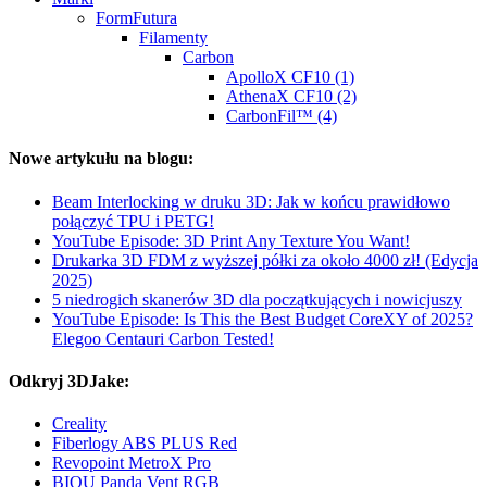
FormFutura
Filamenty
Carbon
ApolloX CF10 (1)
AthenaX CF10 (2)
CarbonFil™ (4)
Nowe artykułu na blogu:
Beam Interlocking w druku 3D: Jak w końcu prawidłowo
połączyć TPU i PETG!
YouTube Episode: 3D Print Any Texture You Want!
Drukarka 3D FDM z wyższej półki za około 4000 zł! (Edycja
2025)
5 niedrogich skanerów 3D dla początkujących i nowicjuszy
YouTube Episode: Is This the Best Budget CoreXY of 2025?
Elegoo Centauri Carbon Tested!
Odkryj 3DJake:
Creality
Fiberlogy ABS PLUS Red
Revopoint MetroX Pro
BIQU Panda Vent RGB