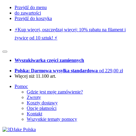
Przejdź do menu
do zawartości
Przejdź do koszyka
⚡️Kup więcej, oszczędzaj więcej: 10% rabatu na filament i
żywicę od 10 sztuk! ⚡️
Wyszukiwarka części zamiennych
Polska: Darmowa wysyłka standardowa
od 229,00 zł
Więcej niż 11.100 art.
Pomoc
Gdzie jest moje zamówienie?
Zwroty
Koszty dostawy
Opcje płatności
Kontakt
Wszystkie tematy pomocy