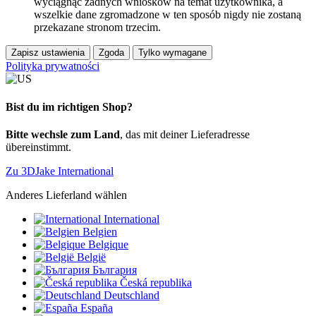
wyciągnąć żadnych wniosków na temat użytkownika, a
wszelkie dane zgromadzone w ten sposób nigdy nie zostaną
przekazane stronom trzecim.
Zapisz ustawienia
Zgoda
Tylko wymagane
Polityka prywatności
Bist du im richtigen Shop?
Bitte wechsle zum Land
, das mit deiner Lieferadresse
übereinstimmt.
Zu 3DJake International
Anderes Lieferland wählen
International
Belgien
Belgique
België
България
Česká republika
Deutschland
España