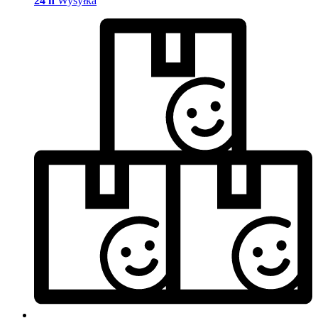
24 h
Wysyłka