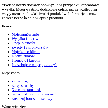
*Podane koszty dostawy obowiązują w przypadku standardowej
wysyłki. Mogą wystąpić dodatkowe opłaty, np. ze względu na
wagę, rozmiar lub właściwości produktów. Informacje te można
znaleźć bezpośrednio w opisie produktu.
Pomoc
Moje zamówienie
Wysyłka i dostawa
Opcje płatności
Zwroty i zwrot kosztów
Moje konto klienta
Klienci firmowi
Promocje i kupony
Potrzebujesz więcej pomocy?
Moje konto
Zaloguj się
Zarejestruj się
Nie pamiętam hasła
Gdzie jest moje zamówienie?
Zrealizuj bon wartościowy
Warto wiedzieć