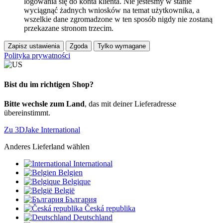
logowania się do konta klienta. Nie jesteśmy w stanie
wyciągnąć żadnych wniosków na temat użytkownika, a
wszelkie dane zgromadzone w ten sposób nigdy nie zostaną
przekazane stronom trzecim.
Zapisz ustawienia
Zgoda
Tylko wymagane
Polityka prywatności
Bist du im richtigen Shop?
Bitte wechsle zum Land
, das mit deiner Lieferadresse
übereinstimmt.
Zu 3DJake International
Anderes Lieferland wählen
International
Belgien
Belgique
België
България
Česká republika
Deutschland