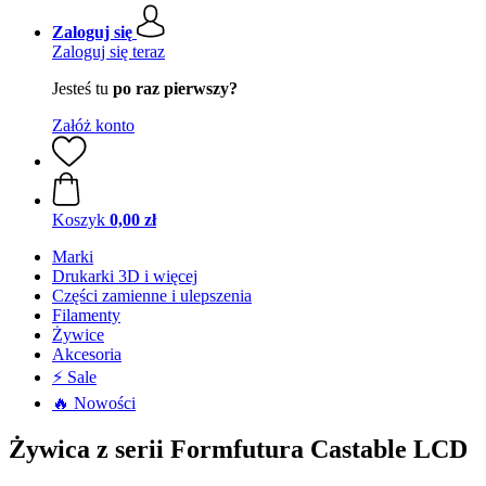
Zaloguj się
Zaloguj się teraz
Jesteś tu
po raz pierwszy?
Załóż konto
Koszyk
0,00 zł
Marki
Drukarki 3D i więcej
Części zamienne i ulepszenia
Filamenty
Żywice
Akcesoria
⚡ Sale
🔥 Nowości
Żywica z serii Formfutura Castable LCD