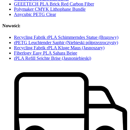
GEEETECH PLA Brick Red Carbon Fiber
Polymaker CMYK Lithophane Bundle
Anycubic PETG Clear
Nowości:
Recycling Fabrik rPLA Schimmerndes Statue (Brązowy)
rPETG Leuchtender Saphir (Niebieski półprzezroczysty)
Recycling Fabrik rPLA Kluge Maus (Jasnoszary)
Fiberlogy Easy PLA Sahara Beige
rPLA Refill Seichte Brise (Jasnoniebieski)