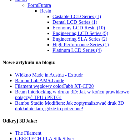
FormFutura
Resin
Castable LCD Series (1)
Dental LCD Series (1)
Economy LCD Resin (10)
Engineering LCD Series (5)
Engineering SLA Series (2)
High Performance Series (1)
Platinum LCD Series (4)
Nowe artykułu na blogu:
Włókno Made in Austria - Extrudr
Bambu Lab AMS-Guide
Filament węglowy colorFabb XT-CF20
Beam Interlocking w druku 3D: Jak w końcu prawidłowo
połączyć TPU i PETG!
Bambu Studio Modifiers: Jak zoptymalizować druk 3D
dokładnie tam, gdzie to potrzebne!
Odkryj 3DJake:
The Filament
GEEETECH PLA Silk Silver