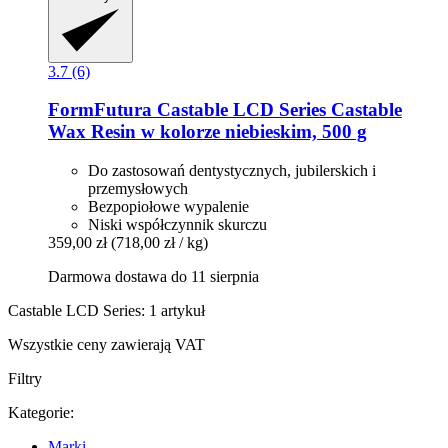
3.7 (6)
FormFutura
Castable LCD Series Castable
Wax Resin w kolorze niebieskim, 500 g
Do zastosowań dentystycznych, jubilerskich i
przemysłowych
Bezpopiołowe wypalenie
Niski współczynnik skurczu
359,00 zł
(718,00 zł / kg)
Darmowa dostawa do 11 sierpnia
Castable LCD Series: 1 artykuł
Wszystkie ceny zawierają VAT
Filtry
Kategorie:
Marki