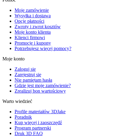
Moje zamówienie
Wysyłka i dostawa
Opcje płatności
Zwroty i zwrot kosztów
Moje konto klienta
Klienci firmowi
Promocje i kupony
Potrzebujesz więcej pomocy?
Moje konto
Zaloguj się
Zarejestruj się
Nie pamiętam hasła
Gdzie jest moje zamówienie?
Zrealizuj bon wartościowy
Warto wiedzieć
Profile materiałów 3DJake
Poradnik
Kup więcej i zaoszczędź
Program partnerski
Druk 3D FAQ