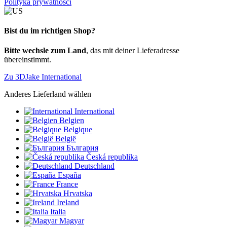
Polityka prywatności
Bist du im richtigen Shop?
Bitte wechsle zum Land
, das mit deiner Lieferadresse
übereinstimmt.
Zu 3DJake International
Anderes Lieferland wählen
International
Belgien
Belgique
België
България
Česká republika
Deutschland
España
France
Hrvatska
Ireland
Italia
Magyar