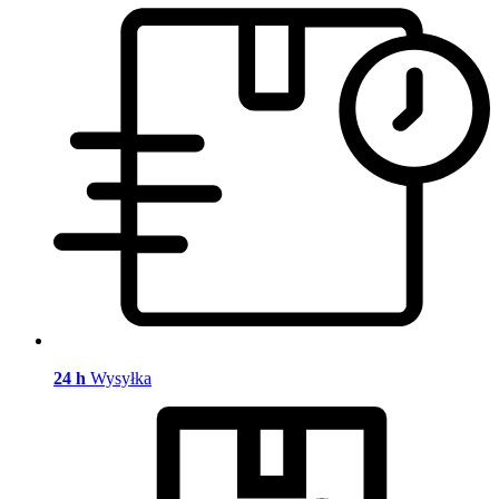
24 h
Wysyłka