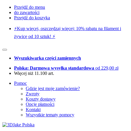
Przejdź do menu
do zawartości
Przejdź do koszyka
⚡️Kup więcej, oszczędzaj więcej: 10% rabatu na filament i
żywicę od 10 sztuk! ⚡️
Wyszukiwarka części zamiennych
Polska: Darmowa wysyłka standardowa
od 229,00 zł
Więcej niż 11.100 art.
Pomoc
Gdzie jest moje zamówienie?
Zwroty
Koszty dostawy
Opcje płatności
Kontakt
Wszystkie tematy pomocy