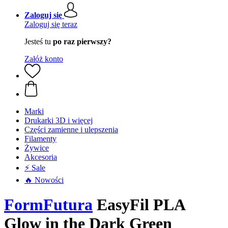
Zaloguj się
Zaloguj się teraz
Jesteś tu
po raz pierwszy?
Załóż konto
Marki
Drukarki 3D i więcej
Części zamienne i ulepszenia
Filamenty
Żywice
Akcesoria
⚡ Sale
🔥 Nowości
FormFutura
EasyFil PLA
Glow in the Dark Green