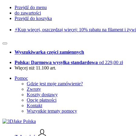
Przejdź do menu
do zawartości
Przejdź do koszyka
⚡️Kup więcej, oszczędzaj więcej: 10% rabatu na filament i żywi
Wyszukiwarka części zamiennych
Polska: Darmowa wysyłka standardowa
od 229,00 zł
Więcej niż 11.100 art.
Pomoc
Gdzie jest moje zamówienie?
Zwroty
Koszty dostawy
Opcje płatności
Kontakt
Wszystkie tematy pomocy