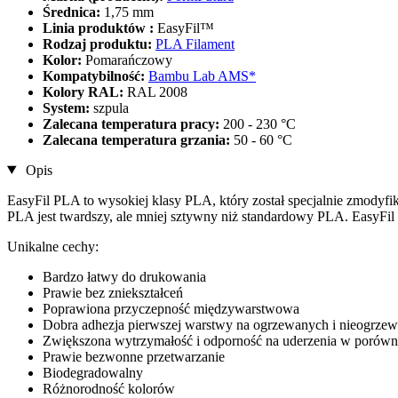
Średnica:
1,75 mm
Linia produktów :
EasyFil™
Rodzaj produktu:
PLA Filament
Kolor:
Pomarańczowy
Kompatybilność:
Bambu Lab AMS*
Kolory RAL:
RAL 2008
System:
szpula
Zalecana temperatura pracy:
200 - 230 °C
Zalecana temperatura grzania:
50 - 60 °C
Opis
EasyFil PLA to wysokiej klasy PLA, który został specjalnie zmodyf
PLA jest twardszy, ale mniej sztywny niż standardowy PLA. EasyFil
Unikalne cechy:
Bardzo łatwy do drukowania
Prawie bez zniekształceń
Poprawiona przyczepność międzywarstwowa
Dobra adhezja pierwszej warstwy na ogrzewanych i nieogrzew
Zwiększona wytrzymałość i odporność na uderzenia w porów
Prawie bezwonne przetwarzanie
Biodegradowalny
Różnorodność kolorów