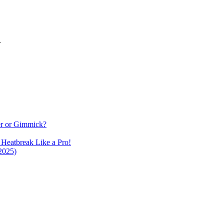
.
r or Gimmick?
Heatbreak Like a Pro!
2025)