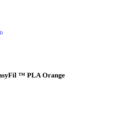
B)
EasyFil ™ PLA Orange