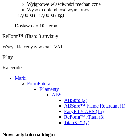
Wyjątkowe właściwości mechaniczne
Wysoka dokładność wymiarowa
147,00 zł
(147,00 zł / kg)
Dostawa do 10 sierpnia
ReForm™ rTitan: 3 artykuły
Wszystkie ceny zawierają VAT
Filtry
Kategorie:
Marki
FormFutura
Filamenty
ABS
ABSpro (2)
ABSpro™ Flame Retardant (1)
EasyFil™ ABS (15)
ReForm™ rTitan (3)
TitanX™ (7)
Nowe artykułu na blogu: