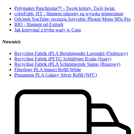
Polymaker Panchroma™ - Twoje kolory. Twój świat.
colorFabb_HT - filament odporny na wysoką temperaturę
Odcinek YouTube: recenzja Anycubic Photon Mono M5s Pro
BIO - filament od Extrudr
Jak korzystać z trybu wazy w Cura
Nowości:
Recycling Fabrik rPLA Beruhigender Lavendel (Fioletowy)
Recycling Fabrik rPETG Schläfriger Koala (Szary)
Recycling Fabrik rPLA Schimmernde Statue (Brązowy)
Fiberlogy PLA Impact Refill White
Prusament PLA Galaxy Silver Refill (NFC)