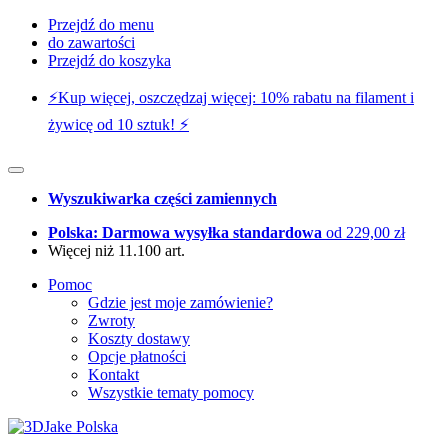
Przejdź do menu
do zawartości
Przejdź do koszyka
⚡️Kup więcej, oszczędzaj więcej: 10% rabatu na filament i
żywicę od 10 sztuk! ⚡️
Wyszukiwarka części zamiennych
Polska: Darmowa wysyłka standardowa
od 229,00 zł
Więcej niż 11.100 art.
Pomoc
Gdzie jest moje zamówienie?
Zwroty
Koszty dostawy
Opcje płatności
Kontakt
Wszystkie tematy pomocy