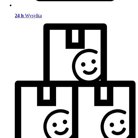
24 h
Wysyłka