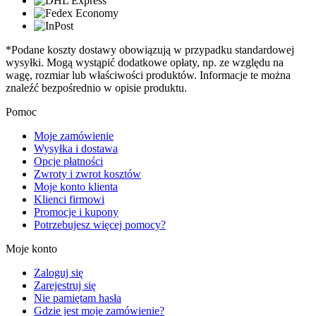
*Podane koszty dostawy obowiązują w przypadku standardowej
wysyłki. Mogą wystąpić dodatkowe opłaty, np. ze względu na
wagę, rozmiar lub właściwości produktów. Informacje te można
znaleźć bezpośrednio w opisie produktu.
Pomoc
Moje zamówienie
Wysyłka i dostawa
Opcje płatności
Zwroty i zwrot kosztów
Moje konto klienta
Klienci firmowi
Promocje i kupony
Potrzebujesz więcej pomocy?
Moje konto
Zaloguj się
Zarejestruj się
Nie pamiętam hasła
Gdzie jest moje zamówienie?