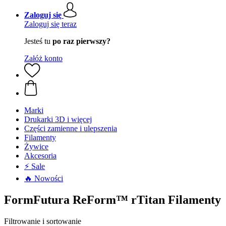
Zaloguj się
Zaloguj się teraz
Jesteś tu
po raz pierwszy?
Załóż konto
Marki
Drukarki 3D i więcej
Części zamienne i ulepszenia
Filamenty
Żywice
Akcesoria
⚡ Sale
🔥 Nowości
FormFutura ReForm™ rTitan Filamenty
Filtrowanie i sortowanie