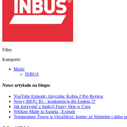
Filtry
Kategorie:
Marki
INBUS
Nowe artykułu na blogu:
YouTube Episode: Anycubic Kobra 2 Pro Review
Nowy BIQU B1 - konkurencja dla Endera 3?
Jak korzystać z funkcji Fuzzy Skin w Cura
Włókno Made in Austria - Extrudr
Temperature Tower w OrcaSlicer: koniec ze Stringing i słabą 