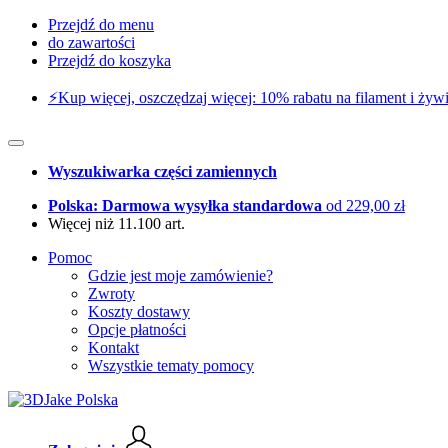
Przejdź do menu
do zawartości
Przejdź do koszyka
⚡️Kup więcej, oszczędzaj więcej: 10% rabatu na filament i żywi
Wyszukiwarka części zamiennych
Polska: Darmowa wysyłka standardowa
od 229,00 zł
Więcej niż 11.100 art.
Pomoc
Gdzie jest moje zamówienie?
Zwroty
Koszty dostawy
Opcje płatności
Kontakt
Wszystkie tematy pomocy