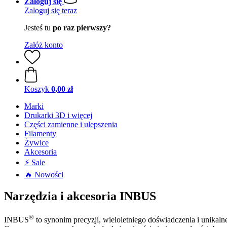
Zaloguj się
Zaloguj się teraz
Jesteś tu
po raz pierwszy?
Załóż konto
Koszyk
0,00 zł
Marki
Drukarki 3D i więcej
Części zamienne i ulepszenia
Filamenty
Żywice
Akcesoria
⚡ Sale
🔥 Nowości
Narzędzia i akcesoria INBUS
®
INBUS
to synonim precyzji, wieloletniego doświadczenia i unikal