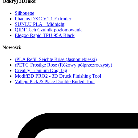
Odkryj 3DJake:
Silhouette
Phaetus DXC V1.1 Extruder
SUNLU PLA+ Midnight
QIDI Tech Czujnik poziomowania
Elegoo Rapid TPU 95A Black
Nowości:
rPLA Refill Seichte Brise (Jasnoniebieski)
rPETG Frostige Rose (Różowy półprzezroczysty)
Creality Titanium Dog Tag
Modifi3D PRO2 - 3D Druck Finishing Tool
Vallejo Pick & Place Double Ended Tool