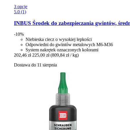
3 opcje
5.0 (1)
INBUS
Środek do zabezpieczania gwintów, średn
-10%
Niebieska ciecz o wysokiej lepkości
Odpowiedni do gwintów metalowych M6-M36
System nakrętek oznaczonych kolorami
202,46 zł
225,00 zł
(809,84 zł / kg)
Dostawa do 11 sierpnia