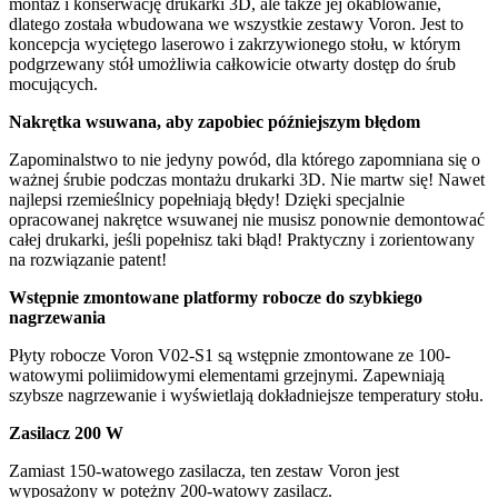
montaż i konserwację drukarki 3D, ale także jej okablowanie,
dlatego została wbudowana we wszystkie zestawy Voron. Jest to
koncepcja wyciętego laserowo i zakrzywionego stołu, w którym
podgrzewany stół umożliwia całkowicie otwarty dostęp do śrub
mocujących.
Nakrętka wsuwana, aby zapobiec późniejszym błędom
Zapominalstwo to nie jedyny powód, dla którego zapomniana się o
ważnej śrubie podczas montażu drukarki 3D. Nie martw się! Nawet
najlepsi rzemieślnicy popełniają błędy! Dzięki specjalnie
opracowanej nakrętce wsuwanej nie musisz ponownie demontować
całej drukarki, jeśli popełnisz taki błąd! Praktyczny i zorientowany
na rozwiązanie patent!
Wstępnie zmontowane platformy robocze do szybkiego
nagrzewania
Płyty robocze Voron V02-S1 są wstępnie zmontowane ze 100-
watowymi poliimidowymi elementami grzejnymi. Zapewniają
szybsze nagrzewanie i wyświetlają dokładniejsze temperatury stołu.
Zasilacz 200 W
Zamiast 150-watowego zasilacza, ten zestaw Voron jest
wyposażony w potężny 200-watowy zasilacz.