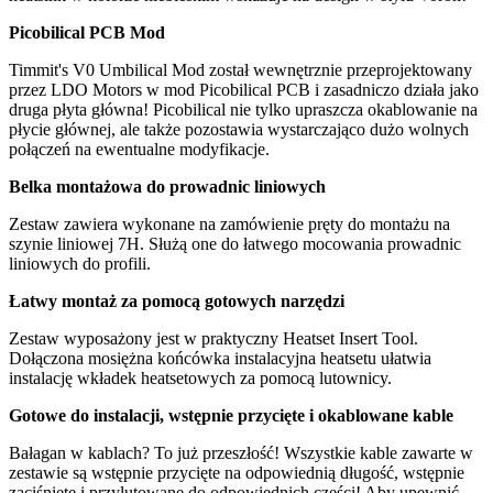
Picobilical PCB Mod
Timmit's V0 Umbilical Mod został wewnętrznie przeprojektowany
przez LDO Motors w mod Picobilical PCB i zasadniczo działa jako
druga płyta główna! Picobilical nie tylko upraszcza okablowanie na
płycie głównej, ale także pozostawia wystarczająco dużo wolnych
połączeń na ewentualne modyfikacje.
Belka montażowa do prowadnic liniowych
Zestaw zawiera wykonane na zamówienie pręty do montażu na
szynie liniowej 7H. Służą one do łatwego mocowania prowadnic
liniowych do profili.
Łatwy montaż za pomocą gotowych narzędzi
Zestaw wyposażony jest w praktyczny Heatset Insert Tool.
Dołączona mosiężna końcówka instalacyjna heatsetu ułatwia
instalację wkładek heatsetowych za pomocą lutownicy.
Gotowe do instalacji, wstępnie przycięte i okablowane kable
Bałagan w kablach? To już przeszłość! Wszystkie kable zawarte w
zestawie są wstępnie przycięte na odpowiednią długość, wstępnie
zaciśnięte i przylutowane do odpowiednich części! Aby upewnić