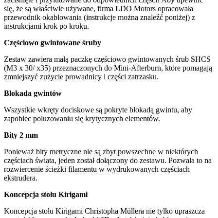
się, że są właściwie używane, firma LDO Motors opracowała
przewodnik okablowania (instrukcje można znaleźć poniżej) z
instrukcjami krok po kroku.
Częściowo gwintowane śruby
Zestaw zawiera małą paczkę częściowo gwintowanych śrub SHCS
(M3 x 30/ x35) przeznaczonych do Mini-Afterburn, które pomagają
zmniejszyć zużycie prowadnicy i części zatrzasku.
Blokada gwintów
Wszystkie wkręty dociskowe są pokryte blokadą gwintu, aby
zapobiec poluzowaniu się krytycznych elementów.
Bity 2 mm
Ponieważ bity metryczne nie są zbyt powszechne w niektórych
częściach świata, jeden został dołączony do zestawu. Pozwala to na
rozwiercenie ścieżki filamentu w wydrukowanych częściach
ekstrudera.
Koncepcja stołu Kirigami
Koncepcja stołu Kirigami Christopha Müllera nie tylko upraszcza