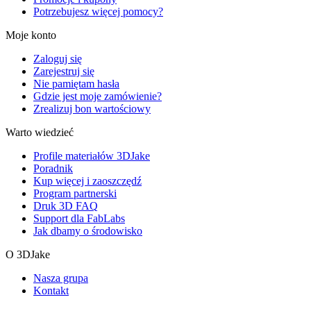
Potrzebujesz więcej pomocy?
Moje konto
Zaloguj się
Zarejestruj się
Nie pamiętam hasła
Gdzie jest moje zamówienie?
Zrealizuj bon wartościowy
Warto wiedzieć
Profile materiałów 3DJake
Poradnik
Kup więcej i zaoszczędź
Program partnerski
Druk 3D FAQ
Support dla FabLabs
Jak dbamy o środowisko
O 3DJake
Nasza grupa
Kontakt