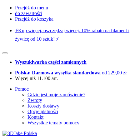
Przejdź do menu
do zawartości
Przejdź do koszyka
⚡️Kup więcej, oszczędzaj więcej: 10% rabatu na filament i
żywicę od 10 sztuk! ⚡️
Wyszukiwarka części zamiennych
Polska: Darmowa wysyłka standardowa
od 229,00 zł
Więcej niż 11.100 art.
Pomoc
Gdzie jest moje zamówienie?
Zwroty
Koszty dostawy
Opcje płatności
Kontakt
Wszystkie tematy pomocy