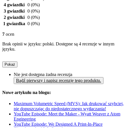
4 gwiazdki
0
(0%)
3 gwiazdki
0
(0%)
2 gwiazdki
0
(0%)
1 gwiazdka
0
(0%)
7
ocen
Brak opinii w języku: polski. Dostępne są 4 recenzje w innym
języku.
Pokaż
Nie jest dostępna żadna recenzja
Bądź pierwszy i napisz recenzję tego produktu.
Nowe artykułu na blogu:
Maximum Volumetric Speed (MVS): Jak drukować szybciej,
nie dopuszczając do niedostatecznego wytłaczania!
YouTube Episode: Meet the Maker - Wyatt Weaver z Atom
Engineering
YouTube Episode: We Designed A Print-In-Place