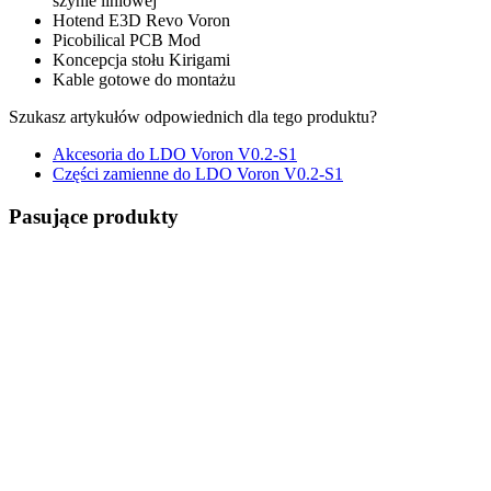
szynie liniowej
Hotend E3D Revo Voron
Picobilical PCB Mod
Koncepcja stołu Kirigami
Kable gotowe do montażu
Szukasz artykułów odpowiednich dla tego produktu?
Akcesoria do LDO Voron V0.2-S1
Części zamienne do LDO Voron V0.2-S1
Pasujące produkty