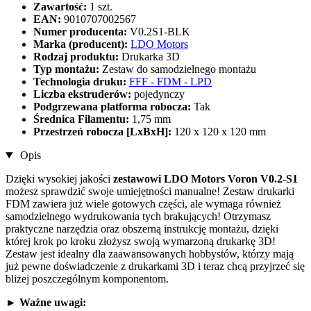
Zawartość:
1 szt.
EAN:
9010707002567
Numer producenta:
V0.2S1-BLK
Marka (producent):
LDO Motors
Rodzaj produktu:
Drukarka 3D
Typ montażu:
Zestaw do samodzielnego montażu
Technologia druku:
FFF - FDM - LPD
Liczba ekstruderów:
pojedynczy
Podgrzewana platforma robocza:
Tak
Średnica Filamentu:
1,75 mm
Przestrzeń robocza [LxBxH]:
120 x 120 x 120 mm
Opis
Dzięki wysokiej jakości
zestawowi LDO Motors Voron V0.2-S1
możesz sprawdzić swoje umiejętności manualne! Zestaw drukarki
FDM zawiera już wiele gotowych części, ale wymaga również
samodzielnego wydrukowania tych brakujących! Otrzymasz
praktyczne narzędzia oraz obszerną instrukcję montażu, dzięki
której krok po kroku złożysz swoją wymarzoną drukarkę 3D!
Zestaw jest idealny dla zaawansowanych hobbystów, którzy mają
już pewne doświadczenie z drukarkami 3D i teraz chcą przyjrzeć się
bliżej poszczególnym komponentom.
►
Ważne uwagi: