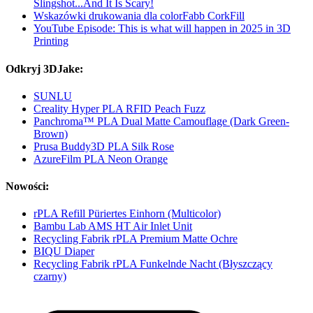
Slingshot...And It Is Scary!
Wskazówki drukowania dla colorFabb CorkFill
YouTube Episode: This is what will happen in 2025 in 3D
Printing
Odkryj 3DJake:
SUNLU
Creality Hyper PLA RFID Peach Fuzz
Panchroma™ PLA Dual Matte Camouflage (Dark Green-
Brown)
Prusa Buddy3D PLA Silk Rose
AzureFilm PLA Neon Orange
Nowości:
rPLA Refill Püriertes Einhorn (Multicolor)
Bambu Lab AMS HT Air Inlet Unit
Recycling Fabrik rPLA Premium Matte Ochre
BIQU Diaper
Recycling Fabrik rPLA Funkelnde Nacht (Błyszczący
czarny)