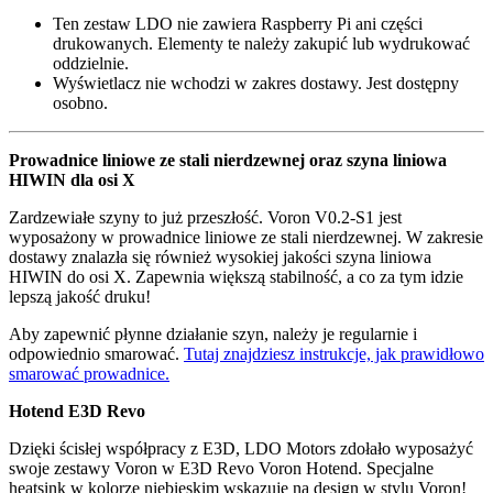
Ten zestaw LDO nie zawiera Raspberry Pi ani części
drukowanych. Elementy te należy zakupić lub wydrukować
oddzielnie.
Wyświetlacz nie wchodzi w zakres dostawy. Jest dostępny
osobno.
Prowadnice liniowe ze stali nierdzewnej oraz szyna liniowa
HIWIN dla osi X
Zardzewiałe szyny to już przeszłość. Voron V0.2-S1 jest
wyposażony w prowadnice liniowe ze stali nierdzewnej. W zakresie
dostawy znalazła się również wysokiej jakości szyna liniowa
HIWIN do osi X. Zapewnia większą stabilność, a co za tym idzie
lepszą jakość druku!
Aby zapewnić płynne działanie szyn, należy je regularnie i
odpowiednio smarować.
Tutaj znajdziesz instrukcje, jak prawidłowo
smarować prowadnice.
Hotend E3D Revo
Dzięki ścisłej współpracy z E3D, LDO Motors zdołało wyposażyć
swoje zestawy Voron w E3D Revo Voron Hotend. Specjalne
heatsink w kolorze niebieskim wskazuje na design w stylu Voron!