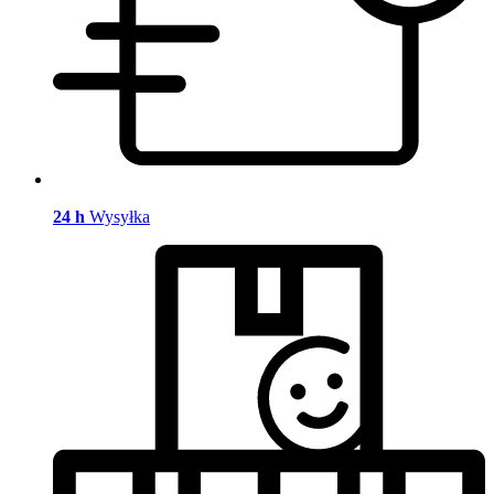
24 h
Wysyłka