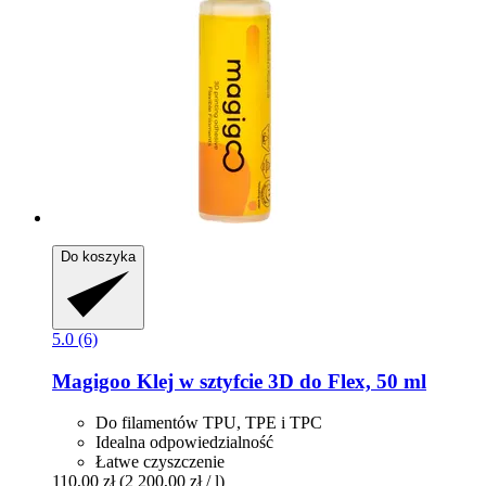
Do koszyka
5.0 (6)
Magigoo
Klej w sztyfcie 3D do Flex, 50 ml
Do filamentów TPU, TPE i TPC
Idealna odpowiedzialność
Łatwe czyszczenie
110,00 zł
(2 200,00 zł / l)