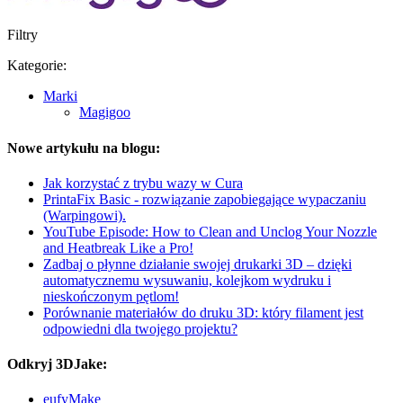
Filtry
Kategorie:
Marki
Magigoo
Nowe artykułu na blogu:
Jak korzystać z trybu wazy w Cura
PrintaFix Basic - rozwiązanie zapobiegające wypaczaniu
(Warpingowi).
YouTube Episode: How to Clean and Unclog Your Nozzle
and Heatbreak Like a Pro!
Zadbaj o płynne działanie swojej drukarki 3D – dzięki
automatycznemu wysuwaniu, kolejkom wydruku i
nieskończonym pętlom!
Porównanie materiałów do druku 3D: który filament jest
odpowiedni dla twojego projektu?
Odkryj 3DJake:
eufyMake