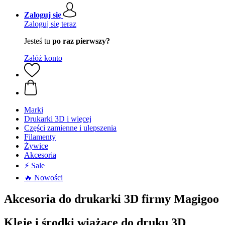
Zaloguj się
Zaloguj się teraz
Jesteś tu
po raz pierwszy?
Załóż konto
Marki
Drukarki 3D i więcej
Części zamienne i ulepszenia
Filamenty
Żywice
Akcesoria
⚡ Sale
🔥 Nowości
Akcesoria do drukarki 3D firmy Magigoo
Kleje i środki wiążące do druku 3D