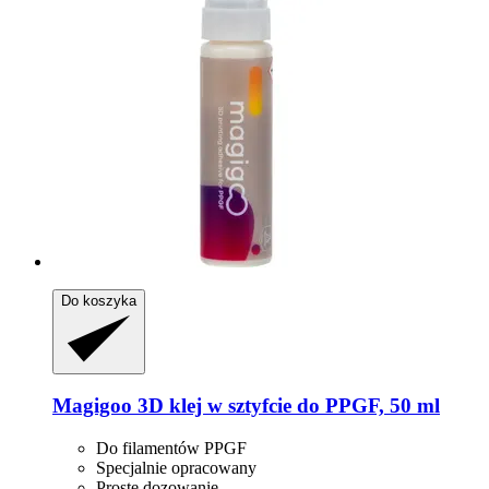
Do koszyka
Magigoo
3D klej w sztyfcie do PPGF, 50 ml
Do filamentów PPGF
Specjalnie opracowany
Proste dozowanie