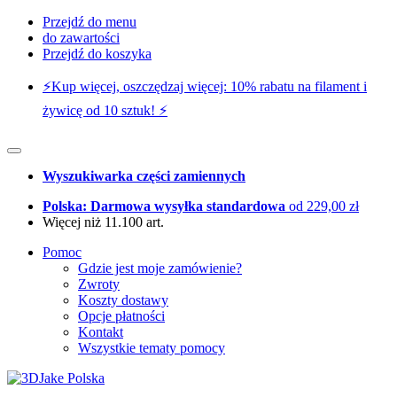
Przejdź do menu
do zawartości
Przejdź do koszyka
⚡️Kup więcej, oszczędzaj więcej: 10% rabatu na filament i
żywicę od 10 sztuk! ⚡️
Wyszukiwarka części zamiennych
Polska: Darmowa wysyłka standardowa
od 229,00 zł
Więcej niż 11.100 art.
Pomoc
Gdzie jest moje zamówienie?
Zwroty
Koszty dostawy
Opcje płatności
Kontakt
Wszystkie tematy pomocy