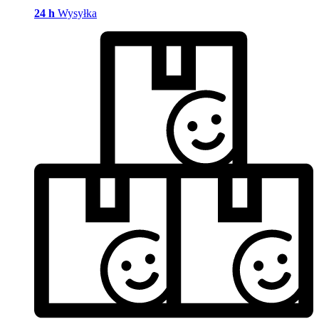
24 h
Wysyłka