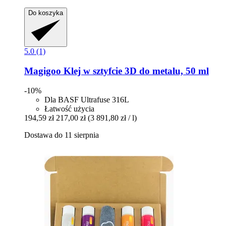
Do koszyka
5.0 (1)
Magigoo
Klej w sztyfcie 3D do metalu, 50 ml
-10%
Dla BASF Ultrafuse 316L
Łatwość użycia
194,59 zł
217,00 zł
(3 891,80 zł / l)
Dostawa do 11 sierpnia