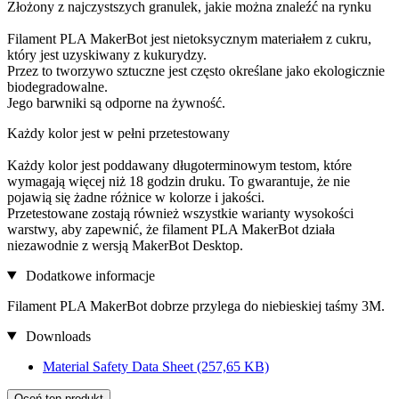
Złożony z najczystszych granulek, jakie można znaleźć na rynku
Filament PLA MakerBot jest nietoksycznym materiałem z cukru,
który jest uzyskiwany z kukurydzy.
Przez to tworzywo sztuczne jest często określane jako ekologicznie
biodegradowalne.
Jego barwniki są odporne na żywność.
Każdy kolor jest w pełni przetestowany
Każdy kolor jest poddawany długoterminowym testom, które
wymagają więcej niż 18 godzin druku. To gwarantuje, że nie
pojawią się żadne różnice w kolorze i jakości.
Przetestowane zostają również wszystkie warianty wysokości
warstwy, aby zapewnić, że filament PLA MakerBot działa
niezawodnie z wersją MakerBot Desktop.
Dodatkowe informacje
Filament PLA MakerBot dobrze przylega do niebieskiej taśmy 3M.
Downloads
Material Safety Data Sheet
(257,65 KB)
Oceń ten produkt