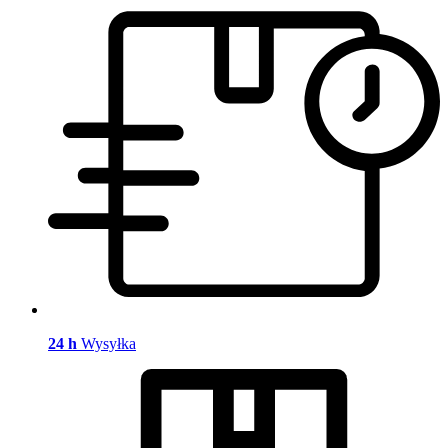
24 h
Wysyłka