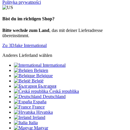
Polityka prywatności
Bist du im richtigen Shop?
Bitte wechsle zum Land
, das mit deiner Lieferadresse
übereinstimmt.
Zu 3DJake International
Anderes Lieferland wählen
International
Belgien
Belgique
België
България
Česká republika
Deutschland
España
France
Hrvatska
Ireland
Italia
Magyar