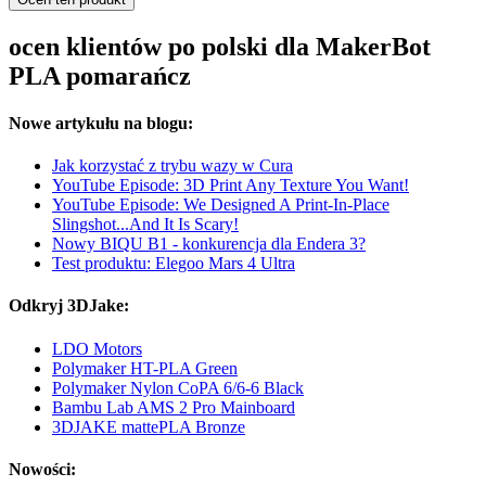
ocen klientów po polski dla MakerBot
PLA pomarańcz
Nowe artykułu na blogu:
Jak korzystać z trybu wazy w Cura
YouTube Episode: 3D Print Any Texture You Want!
YouTube Episode: We Designed A Print-In-Place
Slingshot...And It Is Scary!
Nowy BIQU B1 - konkurencja dla Endera 3?
Test produktu: Elegoo Mars 4 Ultra
Odkryj 3DJake:
LDO Motors
Polymaker HT-PLA Green
Polymaker Nylon CoPA 6/6-6 Black
Bambu Lab AMS 2 Pro Mainboard
3DJAKE mattePLA Bronze
Nowości: