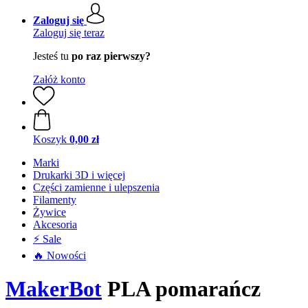
Zaloguj się
Zaloguj się teraz
Jesteś tu
po raz pierwszy?
Załóż konto
Koszyk
0,00 zł
Marki
Drukarki 3D i więcej
Części zamienne i ulepszenia
Filamenty
Żywice
Akcesoria
⚡ Sale
🔥 Nowości
MakerBot
PLA pomarańcz