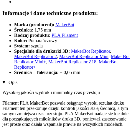
Informacje i dane techniczne produktu:
Marka (producent):
MakerBot
Średnica:
1,75 mm
Rodzaj produktu:
PLA Filament
Kolor:
Pomarańczowy
System:
szpula
Specjalnie dla drukarki 3D:
MakerBot Replicator
,
MakerBot Replicator 2
,
MakerBot Replicator Mini
,
MakerBot
Replicator Mini+
,
MakerBot Replicator Z18
,
MakerBot
Replicator+
Średnica - Tolerancja:
± 0,05 mm
Opis
Wysokiej jakości wydruk i minimalny czas przestoju
Filament PLA MakerBot pozwala osiągnąć wysoki rezultat druku.
Filament ten przekonuje dzięki kontroli jakości stałą średnicą, a tym
samym zmniejsza czas przestoju. PLA MakerBot nadaje się idealnie
dla początkujących miłośników druku 3D, ponieważ zastosowanie
jest proste oraz działa wspaniale prawie na wszystkich modelach.