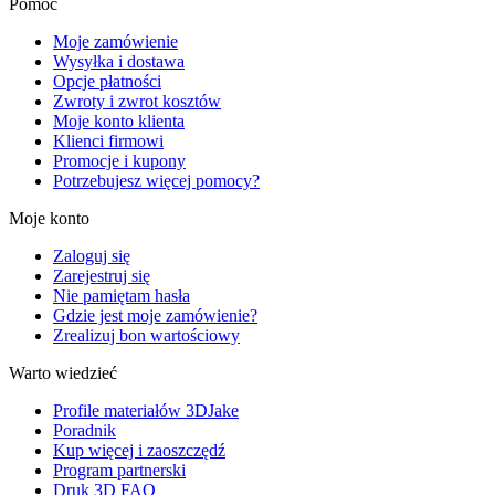
Pomoc
Moje zamówienie
Wysyłka i dostawa
Opcje płatności
Zwroty i zwrot kosztów
Moje konto klienta
Klienci firmowi
Promocje i kupony
Potrzebujesz więcej pomocy?
Moje konto
Zaloguj się
Zarejestruj się
Nie pamiętam hasła
Gdzie jest moje zamówienie?
Zrealizuj bon wartościowy
Warto wiedzieć
Profile materiałów 3DJake
Poradnik
Kup więcej i zaoszczędź
Program partnerski
Druk 3D FAQ