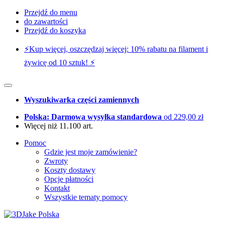
Przejdź do menu
do zawartości
Przejdź do koszyka
⚡️Kup więcej, oszczędzaj więcej: 10% rabatu na filament i
żywicę od 10 sztuk! ⚡️
Wyszukiwarka części zamiennych
Polska: Darmowa wysyłka standardowa
od 229,00 zł
Więcej niż 11.100 art.
Pomoc
Gdzie jest moje zamówienie?
Zwroty
Koszty dostawy
Opcje płatności
Kontakt
Wszystkie tematy pomocy