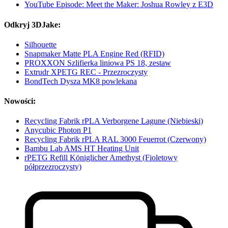
YouTube Episode: Meet the Maker: Joshua Rowley z E3D
Odkryj 3DJake:
Silhouette
Snapmaker Matte PLA Engine Red (RFID)
PROXXON Szlifierka liniowa PS 18, zestaw
Extrudr XPETG REC - Przezroczysty
BondTech Dysza MK8 powlekana
Nowości:
Recycling Fabrik rPLA Verborgene Lagune (Niebieski)
Anycubic Photon P1
Recycling Fabrik rPLA RAL 3000 Feuerrot (Czerwony)
Bambu Lab AMS HT Heating Unit
rPETG Refill Königlicher Amethyst (Fioletowy
półprzezroczysty)