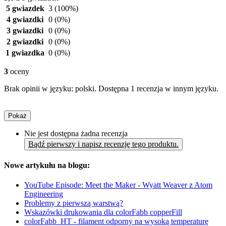
5 gwiazdek
3
(100%)
4 gwiazdki
0
(0%)
3 gwiazdki
0
(0%)
2 gwiazdki
0
(0%)
1 gwiazdka
0
(0%)
3
oceny
Brak opinii w języku: polski. Dostępna 1 recenzja w innym języku.
Pokaż
Nie jest dostępna żadna recenzja
Bądź pierwszy i napisz recenzję tego produktu.
Nowe artykułu na blogu:
YouTube Episode: Meet the Maker - Wyatt Weaver z Atom
Engineering
Problemy z pierwszą warstwą?
Wskazówki drukowania dla colorFabb copperFill
colorFabb_HT - filament odporny na wysoką temperaturę