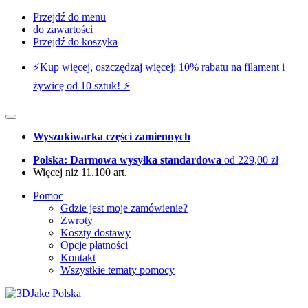
Przejdź do menu
do zawartości
Przejdź do koszyka
⚡️Kup więcej, oszczędzaj więcej: 10% rabatu na filament i
żywicę od 10 sztuk! ⚡️
Wyszukiwarka części zamiennych
Polska: Darmowa wysyłka standardowa
od 229,00 zł
Więcej niż 11.100 art.
Pomoc
Gdzie jest moje zamówienie?
Zwroty
Koszty dostawy
Opcje płatności
Kontakt
Wszystkie tematy pomocy