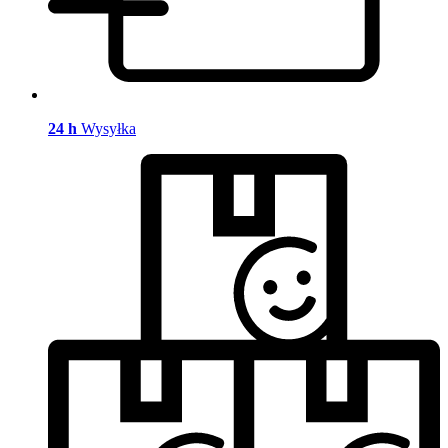
24 h
Wysyłka