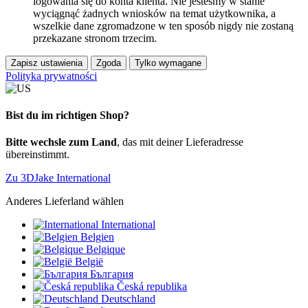
logowania się do konta klienta. Nie jesteśmy w stanie
wyciągnąć żadnych wniosków na temat użytkownika, a
wszelkie dane zgromadzone w ten sposób nigdy nie zostaną
przekazane stronom trzecim.
Zapisz ustawienia
Zgoda
Tylko wymagane
Polityka prywatności
Bist du im richtigen Shop?
Bitte wechsle zum Land
, das mit deiner Lieferadresse
übereinstimmt.
Zu 3DJake International
Anderes Lieferland wählen
International
Belgien
Belgique
België
България
Česká republika
Deutschland