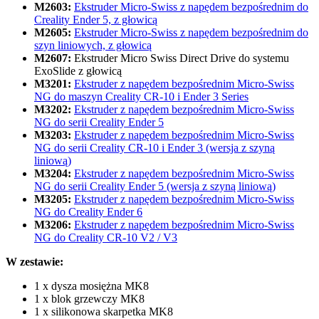
M2603:
Ekstruder Micro-Swiss z napędem bezpośrednim do
Creality Ender 5, z głowicą
M2605:
Ekstruder Micro-Swiss z napędem bezpośrednim do
szyn liniowych, z głowicą
M2607:
Ekstruder Micro Swiss Direct Drive do systemu
ExoSlide z głowicą
M3201:
Ekstruder z napędem bezpośrednim Micro-Swiss
NG do maszyn Creality CR-10 i Ender 3 Series
M3202:
Ekstruder z napędem bezpośrednim Micro-Swiss
NG do serii Creality Ender 5
M3203:
Ekstruder z napędem bezpośrednim Micro-Swiss
NG do serii Creality CR-10 i Ender 3 (wersja z szyną
liniową)
M3204:
Ekstruder z napędem bezpośrednim Micro-Swiss
NG do serii Creality Ender 5 (wersja z szyną liniową)
M3205:
Ekstruder z napędem bezpośrednim Micro-Swiss
NG do Creality Ender 6
M3206:
Ekstruder z napędem bezpośrednim Micro-Swiss
NG do Creality CR-10 V2 / V3
W zestawie:
1 x dysza mosiężna MK8
1 x blok grzewczy MK8
1 x silikonowa skarpetka MK8