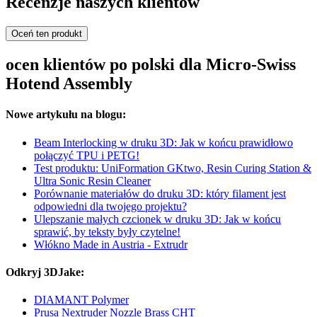
Recenzje naszych klientów
Oceń ten produkt
ocen klientów po polski dla Micro-Swiss
Hotend Assembly
Nowe artykułu na blogu:
Beam Interlocking w druku 3D: Jak w końcu prawidłowo
połączyć TPU i PETG!
Test produktu: UniFormation GKtwo, Resin Curing Station &
Ultra Sonic Resin Cleaner
Porównanie materiałów do druku 3D: który filament jest
odpowiedni dla twojego projektu?
Ulepszanie małych czcionek w druku 3D: Jak w końcu
sprawić, by teksty były czytelne!
Włókno Made in Austria - Extrudr
Odkryj 3DJake:
DIAMANT Polymer
Prusa Nextruder Nozzle Brass CHT