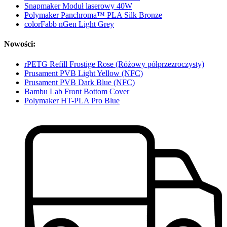
Snapmaker Moduł laserowy 40W
Polymaker Panchroma™ PLA Silk Bronze
colorFabb nGen Light Grey
Nowości:
rPETG Refill Frostige Rose (Różowy półprzezroczysty)
Prusament PVB Light Yellow (NFC)
Prusament PVB Dark Blue (NFC)
Bambu Lab Front Bottom Cover
Polymaker HT-PLA Pro Blue