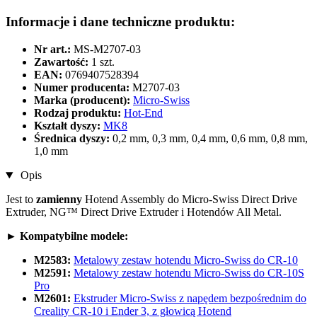
Informacje i dane techniczne produktu:
Nr art.:
MS-M2707-03
Zawartość:
1 szt.
EAN:
0769407528394
Numer producenta:
M2707-03
Marka (producent):
Micro-Swiss
Rodzaj produktu:
Hot-End
Kształt dyszy:
MK8
Średnica dyszy:
0,2 mm, 0,3 mm, 0,4 mm, 0,6 mm, 0,8 mm,
1,0 mm
Opis
Jest to
zamienny
Hotend Assembly do Micro-Swiss Direct Drive
Extruder, NG™ Direct Drive Extruder i Hotendów All Metal.
►
Kompatybilne modele:
M2583:
Metalowy zestaw hotendu Micro-Swiss do CR-10
M2591:
Metalowy zestaw hotendu Micro-Swiss do CR-10S
Pro
M2601:
Ekstruder Micro-Swiss z napędem bezpośrednim do
Creality CR-10 i Ender 3, z głowicą Hotend