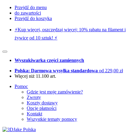
Przejdź do menu
do zawartości
Przejdź do koszyka
⚡️Kup więcej, oszczędzaj więcej: 10% rabatu na filament i
żywicę od 10 sztuk! ⚡️
Wyszukiwarka części zamiennych
Polska: Darmowa wysyłka standardowa
od 229,00 zł
Więcej niż 11.100 art.
Pomoc
Gdzie jest moje zamówienie?
Zwroty
Koszty dostawy
Opcje płatności
Kontakt
Wszystkie tematy pomocy