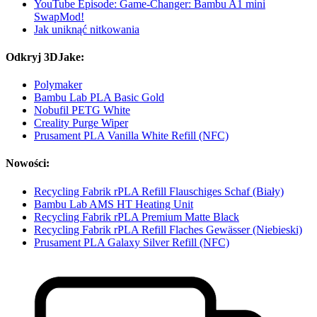
YouTube Episode: Game-Changer: Bambu A1 mini
SwapMod!
Jak uniknąć nitkowania
Odkryj 3DJake:
Polymaker
Bambu Lab PLA Basic Gold
Nobufil PETG White
Creality Purge Wiper
Prusament PLA Vanilla White Refill (NFC)
Nowości:
Recycling Fabrik rPLA Refill Flauschiges Schaf (Biały)
Bambu Lab AMS HT Heating Unit
Recycling Fabrik rPLA Premium Matte Black
Recycling Fabrik rPLA Refill Flaches Gewässer (Niebieski)
Prusament PLA Galaxy Silver Refill (NFC)