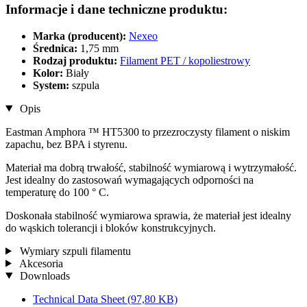
Informacje i dane techniczne produktu:
Marka (producent):
Nexeo
Średnica:
1,75 mm
Rodzaj produktu:
Filament PET / kopoliestrowy
Kolor:
Biały
System:
szpula
Opis
Eastman Amphora ™ HT5300 to przezroczysty filament o niskim
zapachu, bez BPA i styrenu.
Materiał ma dobrą trwałość, stabilność wymiarową i wytrzymałość.
Jest idealny do zastosowań wymagających odporności na
temperaturę do 100 ° C.
Doskonała stabilność wymiarowa sprawia, że ​​materiał jest idealny
do wąskich tolerancji i bloków konstrukcyjnych.
Wymiary szpuli filamentu
Akcesoria
Downloads
Technical Data Sheet
(97,80 KB)