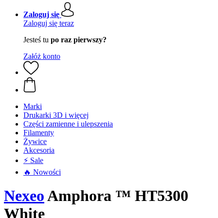
Zaloguj się
Zaloguj się teraz
Jesteś tu
po raz pierwszy?
Załóż konto
Marki
Drukarki 3D i więcej
Części zamienne i ulepszenia
Filamenty
Żywice
Akcesoria
⚡ Sale
🔥 Nowości
Nexeo
Amphora ™ HT5300
White