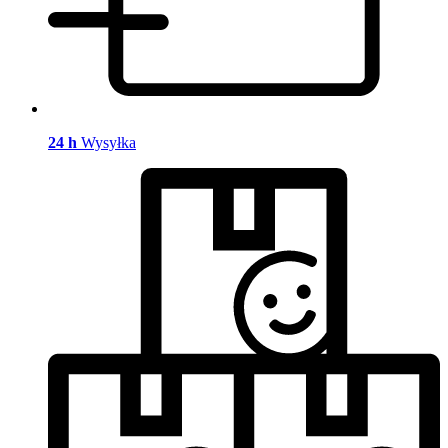
24 h
Wysyłka