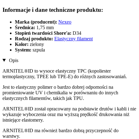
Informacje i dane techniczne produktu:
Marka (producent):
Nexeo
Średnica:
1,75 mm
Stopień twardości Shore'a:
D34
Rodzaj produktu:
Elastyczny filament
Kolor:
zielony
System:
szpula
Opis
ARNITEL®ID to wysoce elastyczny TPC (kopoliester
termoplastyczny, TPEE lub TPE-E) do różnych zastosowaniań.
Jest to elastyczny polimer o bardzo dobrej odporności na
promieniowanie UV i chemikalia w porównaniu do innych
elastycznych filamentów, takich jak TPU.
ARNITEL®ID został opracowany na podstawie drutów i kabli i nie
wykazuje wyboczenia oraz ma wyższą prędkość drukowania niż
istniejące elastomery.
ARNITEL®ID ma również bardzo dobrą przyczepność do
warstwy.