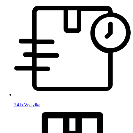
24 h
Wysyłka