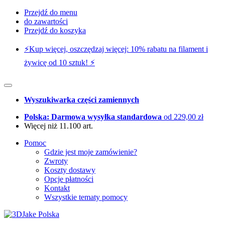
Przejdź do menu
do zawartości
Przejdź do koszyka
⚡️Kup więcej, oszczędzaj więcej: 10% rabatu na filament i
żywicę od 10 sztuk! ⚡️
Wyszukiwarka części zamiennych
Polska: Darmowa wysyłka standardowa
od 229,00 zł
Więcej niż 11.100 art.
Pomoc
Gdzie jest moje zamówienie?
Zwroty
Koszty dostawy
Opcje płatności
Kontakt
Wszystkie tematy pomocy