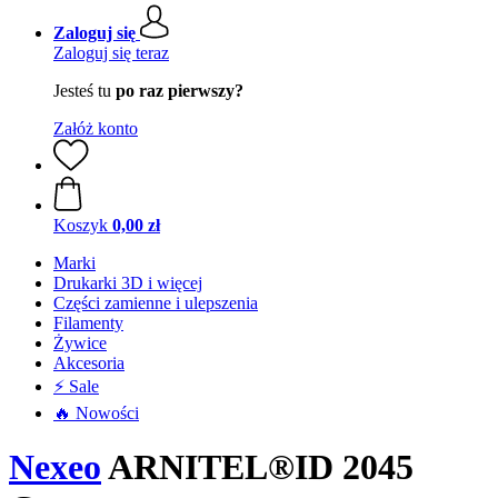
Zaloguj się
Zaloguj się teraz
Jesteś tu
po raz pierwszy?
Załóż konto
Koszyk
0,00 zł
Marki
Drukarki 3D i więcej
Części zamienne i ulepszenia
Filamenty
Żywice
Akcesoria
⚡ Sale
🔥 Nowości
Nexeo
ARNITEL®ID 2045