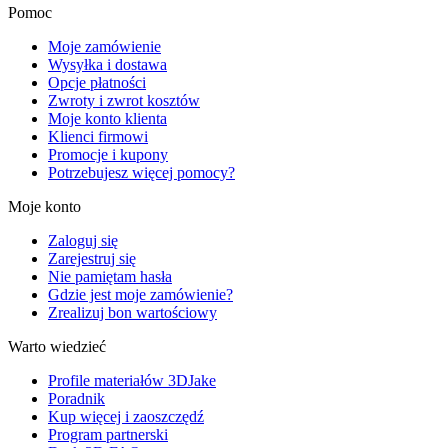
Pomoc
Moje zamówienie
Wysyłka i dostawa
Opcje płatności
Zwroty i zwrot kosztów
Moje konto klienta
Klienci firmowi
Promocje i kupony
Potrzebujesz więcej pomocy?
Moje konto
Zaloguj się
Zarejestruj się
Nie pamiętam hasła
Gdzie jest moje zamówienie?
Zrealizuj bon wartościowy
Warto wiedzieć
Profile materiałów 3DJake
Poradnik
Kup więcej i zaoszczędź
Program partnerski