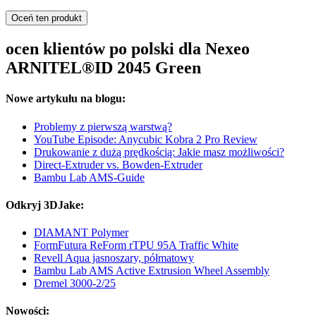
Oceń ten produkt
ocen klientów po polski dla Nexeo
ARNITEL®ID 2045 Green
Nowe artykułu na blogu:
Problemy z pierwszą warstwą?
YouTube Episode: Anycubic Kobra 2 Pro Review
Drukowanie z dużą prędkością: Jakie masz możliwości?
Direct-Extruder vs. Bowden-Extruder
Bambu Lab AMS-Guide
Odkryj 3DJake:
DIAMANT Polymer
FormFutura ReForm rTPU 95A Traffic White
Revell Aqua jasnoszary, półmatowy
Bambu Lab AMS Active Extrusion Wheel Assembly
Dremel 3000-2/25
Nowości: