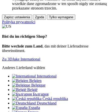
wszelkie dane zgromadzone w ten sposób nigdy nie zostaną
przekazane stronom trzecim.
Zapisz ustawienia
Zgoda
Tylko wymagane
Polityka prywatności
Bist du im richtigen Shop?
Bitte wechsle zum Land
, das mit deiner Lieferadresse
übereinstimmt.
Zu 3DJake International
Anderes Lieferland wählen
International
Belgien
Belgique
België
България
Česká republika
Deutschland
España