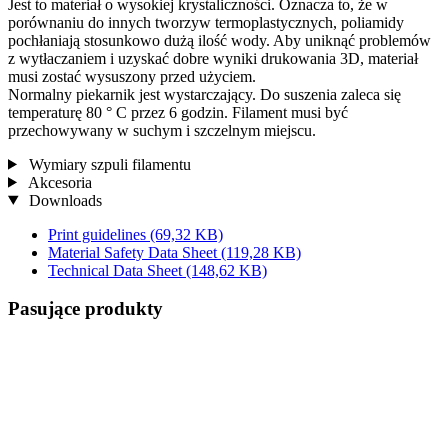
Jest to materiał o wysokiej krystaliczności. Oznacza to, że w
porównaniu do innych tworzyw termoplastycznych, poliamidy
pochłaniają stosunkowo dużą ilość wody. Aby uniknąć problemów
z wytłaczaniem i uzyskać dobre wyniki drukowania 3D, materiał
musi zostać wysuszony przed użyciem.
Normalny piekarnik jest wystarczający. Do suszenia zaleca się
temperaturę 80 ° C przez 6 godzin. Filament musi być
przechowywany w suchym i szczelnym miejscu.
Wymiary szpuli filamentu
Akcesoria
Downloads
Print guidelines
(69,32 KB)
Material Safety Data Sheet
(119,28 KB)
Technical Data Sheet
(148,62 KB)
Pasujące produkty