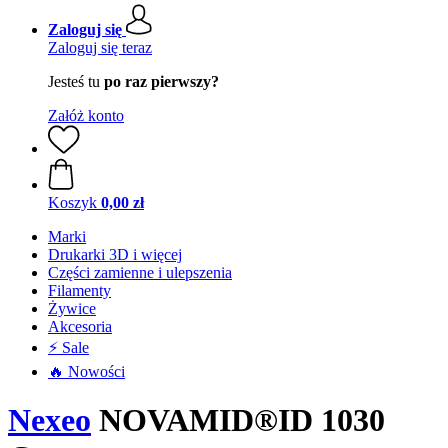
Zaloguj się
Zaloguj się teraz
Jesteś tu
po raz pierwszy?
Załóż konto
Koszyk
0,00 zł
Marki
Drukarki 3D i więcej
Części zamienne i ulepszenia
Filamenty
Żywice
Akcesoria
⚡ Sale
🔥 Nowości
Nexeo
NOVAMID®ID 1030