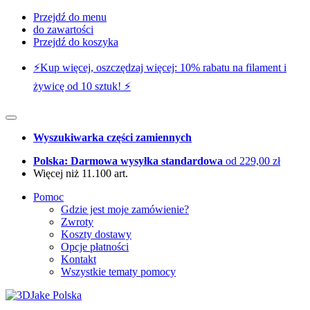
Przejdź do menu
do zawartości
Przejdź do koszyka
⚡️Kup więcej, oszczędzaj więcej: 10% rabatu na filament i
żywicę od 10 sztuk! ⚡️
Wyszukiwarka części zamiennych
Polska: Darmowa wysyłka standardowa
od 229,00 zł
Więcej niż 11.100 art.
Pomoc
Gdzie jest moje zamówienie?
Zwroty
Koszty dostawy
Opcje płatności
Kontakt
Wszystkie tematy pomocy