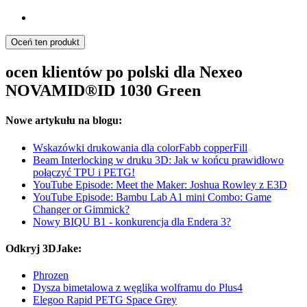
Oceń ten produkt
ocen klientów po polski dla Nexeo
NOVAMID®ID 1030 Green
Nowe artykułu na blogu:
Wskazówki drukowania dla colorFabb copperFill
Beam Interlocking w druku 3D: Jak w końcu prawidłowo
połączyć TPU i PETG!
YouTube Episode: Meet the Maker: Joshua Rowley z E3D
YouTube Episode: Bambu Lab A1 mini Combo: Game
Changer or Gimmick?
Nowy BIQU B1 - konkurencja dla Endera 3?
Odkryj 3DJake:
Phrozen
Dysza bimetalowa z węglika wolframu do Plus4
Elegoo Rapid PETG Space Grey