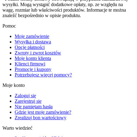
wysyłki. Mogą wystąpić dodatkowe opłaty, np. ze względu na
wagę, rozmiar lub właściwości produktów. Informacje te można
znaleźć bezpośrednio w opisie produktu.
Pomoc
Moje zamówienie
Wysyłka i dostawa
Opcje płatności
Zwroty i zwrot kosztów
Moje konto klienta
Klienci firmowi
Promocje i kupony
Potrzebujesz więcej pomocy?
Moje konto
Zaloguj się
Zarejestruj się
Nie pamiętam hasła
Gdzie jest moje zamówienie?
Zrealizuj bon wartościowy
Warto wiedzieć