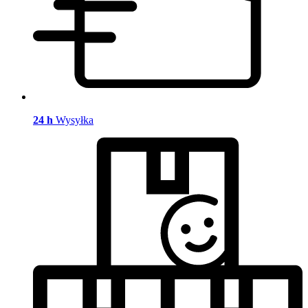
24 h
Wysyłka