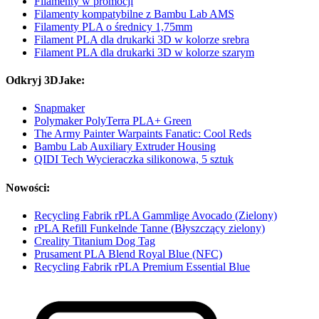
Filamenty w promocji
Filamenty kompatybilne z Bambu Lab AMS
Filamenty PLA o średnicy 1,75mm
Filament PLA dla drukarki 3D w kolorze srebra
Filament PLA dla drukarki 3D w kolorze szarym
Odkryj 3DJake:
Snapmaker
Polymaker PolyTerra PLA+ Green
The Army Painter Warpaints Fanatic: Cool Reds
Bambu Lab Auxiliary Extruder Housing
QIDI Tech Wycieraczka silikonowa, 5 sztuk
Nowości:
Recycling Fabrik rPLA Gammlige Avocado (Zielony)
rPLA Refill Funkelnde Tanne (Błyszczący zielony)
Creality Titanium Dog Tag
Prusament PLA Blend Royal Blue (NFC)
Recycling Fabrik rPLA Premium Essential Blue