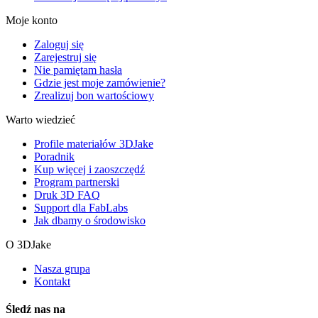
Moje konto
Zaloguj się
Zarejestruj się
Nie pamiętam hasła
Gdzie jest moje zamówienie?
Zrealizuj bon wartościowy
Warto wiedzieć
Profile materiałów 3DJake
Poradnik
Kup więcej i zaoszczędź
Program partnerski
Druk 3D FAQ
Support dla FabLabs
Jak dbamy o środowisko
O 3DJake
Nasza grupa
Kontakt
Śledź nas na