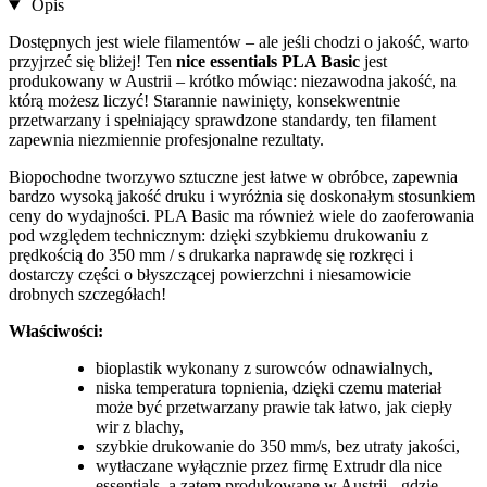
Opis
Dostępnych jest wiele filamentów – ale jeśli chodzi o jakość, warto
przyjrzeć się bliżej! Ten
nice essentials PLA Basic
jest
produkowany w Austrii – krótko mówiąc: niezawodna jakość, na
którą możesz liczyć! Starannie nawinięty, konsekwentnie
przetwarzany i spełniający sprawdzone standardy, ten filament
zapewnia niezmiennie profesjonalne rezultaty.
Biopochodne tworzywo sztuczne jest łatwe w obróbce, zapewnia
bardzo wysoką jakość druku i wyróżnia się doskonałym stosunkiem
ceny do wydajności. PLA Basic ma również wiele do zaoferowania
pod względem technicznym: dzięki szybkiemu drukowaniu z
prędkością do 350 mm / s drukarka naprawdę się rozkręci i
dostarczy części o błyszczącej powierzchni i niesamowicie
drobnych szczegółach!
Właściwości:
bioplastik wykonany z surowców odnawialnych,
niska temperatura topnienia, dzięki czemu materiał
może być przetwarzany prawie tak łatwo, jak ciepły
wir z blachy,
szybkie drukowanie do 350 mm/s, bez utraty jakości,
wytłaczane wyłącznie przez firmę Extrudr dla nice
essentials, a zatem produkowane w Austrii - gdzie