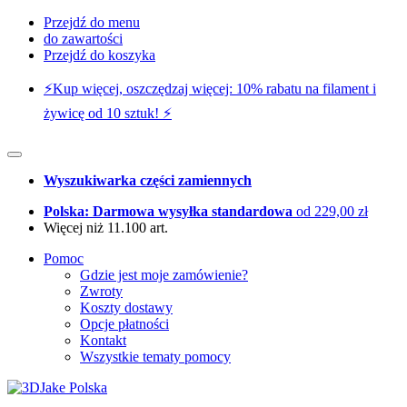
Przejdź do menu
do zawartości
Przejdź do koszyka
⚡️Kup więcej, oszczędzaj więcej: 10% rabatu na filament i
żywicę od 10 sztuk! ⚡️
Wyszukiwarka części zamiennych
Polska: Darmowa wysyłka standardowa
od 229,00 zł
Więcej niż 11.100 art.
Pomoc
Gdzie jest moje zamówienie?
Zwroty
Koszty dostawy
Opcje płatności
Kontakt
Wszystkie tematy pomocy