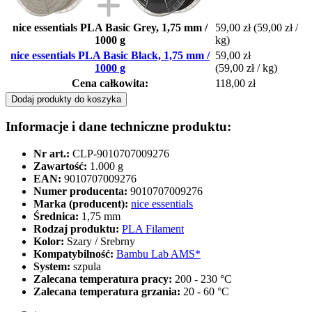
nice essentials PLA Basic Grey, 1,75 mm /
59,00 zł
(59,00 zł /
1000 g
kg)
nice essentials PLA Basic Black, 1,75 mm /
59,00 zł
1000 g
(59,00 zł / kg)
Cena całkowita:
118,00 zł
Dodaj produkty do koszyka
Informacje i dane techniczne produktu:
Nr art.:
CLP-9010707009276
Zawartość:
1.000 g
EAN:
9010707009276
Numer producenta:
9010707009276
Marka (producent):
nice essentials
Średnica:
1,75 mm
Rodzaj produktu:
PLA Filament
Kolor:
Szary / Srebrny
Kompatybilność:
Bambu Lab AMS*
System:
szpula
Zalecana temperatura pracy:
200 - 230 °C
Zalecana temperatura grzania:
20 - 60 °C