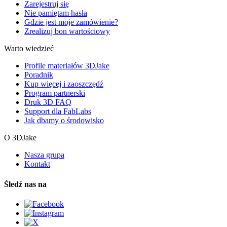
Zarejestruj się
Nie pamiętam hasła
Gdzie jest moje zamówienie?
Zrealizuj bon wartościowy
Warto wiedzieć
Profile materiałów 3DJake
Poradnik
Kup więcej i zaoszczędź
Program partnerski
Druk 3D FAQ
Support dla FabLabs
Jak dbamy o środowisko
O 3DJake
Nasza grupa
Kontakt
Śledź nas na