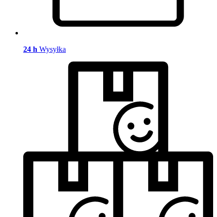
24 h
Wysyłka