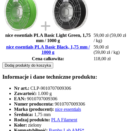
nice essentials PLA Basic Light Green, 1,75
59,00 zł
(59,00 zł
mm / 1000 g
/ kg)
nice essentials PLA Basic Black, 1,75 mm /
59,00 zł
1000 g
(59,00 zł / kg)
Cena całkowita:
118,00 zł
Dodaj produkty do koszyka
Informacje i dane techniczne produktu:
Nr art.:
CLP-9010707009306
Zawartość:
1.000 g
EAN:
9010707009306
Numer producenta:
9010707009306
Marka (producent):
nice essentials
Średnica:
1,75 mm
Rodzaj produktu:
PLA Filament
Kolor:
zielony
Kompatybilność:
Bambu Lab AMS*