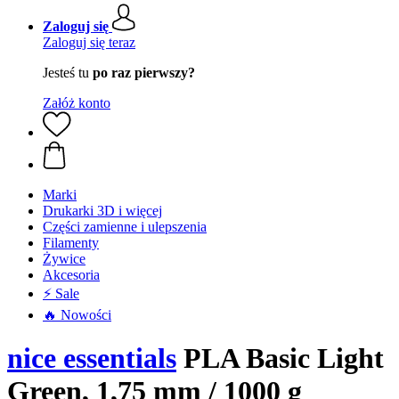
Zaloguj się
Zaloguj się teraz
Jesteś tu
po raz pierwszy?
Załóż konto
Marki
Drukarki 3D i więcej
Części zamienne i ulepszenia
Filamenty
Żywice
Akcesoria
⚡ Sale
🔥 Nowości
nice essentials
PLA Basic Light
Green, 1,75 mm / 1000 g