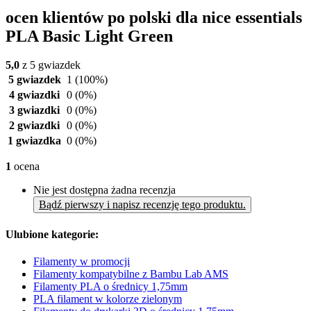
ocen klientów po polski dla nice essentials
PLA Basic Light Green
5,0
z 5 gwiazdek
5 gwiazdek
1
(100%)
4 gwiazdki
0
(0%)
3 gwiazdki
0
(0%)
2 gwiazdki
0
(0%)
1 gwiazdka
0
(0%)
1
ocena
Nie jest dostępna żadna recenzja
Bądź pierwszy i napisz recenzję tego produktu.
Ulubione kategorie:
Filamenty w promocji
Filamenty kompatybilne z Bambu Lab AMS
Filamenty PLA o średnicy 1,75mm
PLA filament w kolorze zielonym