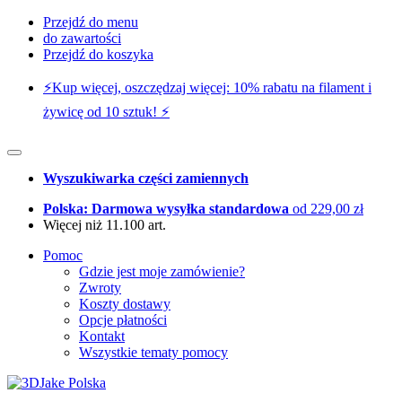
Przejdź do menu
do zawartości
Przejdź do koszyka
⚡️Kup więcej, oszczędzaj więcej: 10% rabatu na filament i
żywicę od 10 sztuk! ⚡️
Wyszukiwarka części zamiennych
Polska: Darmowa wysyłka standardowa
od 229,00 zł
Więcej niż 11.100 art.
Pomoc
Gdzie jest moje zamówienie?
Zwroty
Koszty dostawy
Opcje płatności
Kontakt
Wszystkie tematy pomocy