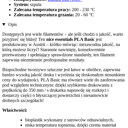
System:
szpula
Zalecana temperatura pracy:
200 - 230 °C
Zalecana temperatura grzania:
20 - 60 °C
Opis
Dostępnych jest wiele filamentów – ale jeśli chodzi o jakość, warto
przyjrzeć się bliżej! Ten
nice essentials PLA Basic
jest
produkowany w Austrii – krótko mówiąc: niezawodna jakość, na
którą możesz liczyć! Starannie nawinięty, konsekwentnie
przetwarzany i spełniający sprawdzone standardy, ten filament
zapewnia niezmiennie profesjonalne rezultaty.
Biopochodne tworzywo sztuczne jest łatwe w obróbce, zapewnia
bardzo wysoką jakość druku i wyróżnia się doskonałym stosunkiem
ceny do wydajności. PLA Basic ma również wiele do zaoferowania
pod względem technicznym: dzięki szybkiemu drukowaniu z
prędkością do 350 mm / s drukarka naprawdę się rozkręci i
dostarczy części o błyszczącej powierzchni i niesamowicie
drobnych szczegółach!
Właściwości:
bioplastik wykonany z surowców odnawialnych,
niska temperatura topnienia, dzięki czemu materiał